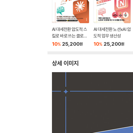
AI 대세전환 압도적 스
AI 대세전환 노션xAI 압
킬로 바로 쓰는 클로드
도적 업무 생산성
코워크×AI 자동화
10
25,200
10
25,200
%
%
원
원
상세 이미지