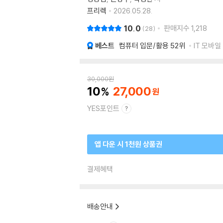
프리렉
2026.05.28.
10.0
판매지수
1,218
28
베스트
컴퓨터 입문/활용
52위
IT 모바일 
30,000
원
10
27,000
YES포인트
앱 다운 시 1천원 상품권
결제혜택
배송안내