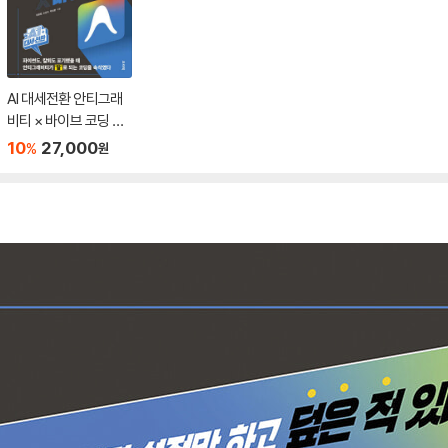
AI 대세전환 안티그래
비티 × 바이브 코딩 압
도적 업무 역량
10
27,000
%
원