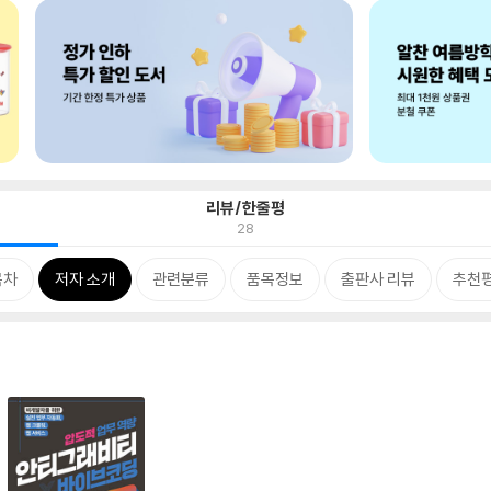
리뷰/한줄평
28
목차
저자 소개
관련분류
품목정보
출판사 리뷰
추천