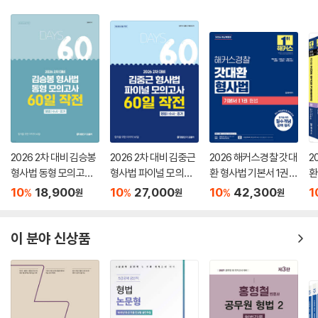
2026 2차 대비 김승봉
2026 2차 대비 김중근
2026 해커스경찰 갓대
2
형사법 동형 모의고사
형사법 파이널 모의고
환 형사법 기본서 1권
환
60일 작전(형법｜수
사 60일 작전
형법
세
10
18,900
10
27,000
10
42,300
1
%
%
%
원
원
원
사·증거)
이 분야 신상품