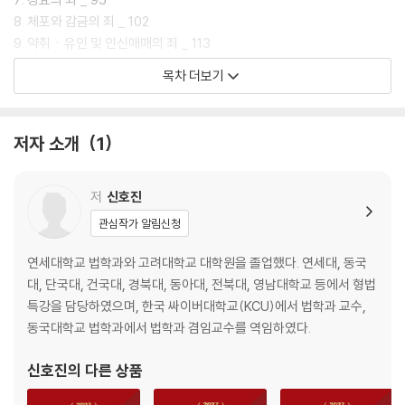
양한 이론‧학설문제를 수록하고 상세한 해설을 함으로써 다른 수험생들과
8. 체포와 감금의 죄 _ 102
차별화되는 막강한 실력을 갖출 수 있도록 하였다.
9. 약취ㆍ유인 및 인신매매의 죄 _ 113
10. 강간과 추행의 죄 _ 126
목차 더보기
5. 사례형·복합형 문제의 철저한 대비
11. 명예에 관한 죄 _ 173
변호사시험의 형사법 문제에서는 “사례형” 문제와 형법과 형사소송법 논
12. 신용ㆍ업무와 경매에 관한 죄 _ 216
점들이 섞여있는 “복합형” 문제가 총 40문제 중 10문제 이상이 출제되고
13. 비밀침해의 죄 _ 248
저자 소개
1
있다. 이러한 영향을 받아 다른 국가시험에서도 “사례형”과 “복합형” 문
14. 주거침입의 죄 _ 252
제의 비중이 점차로 증가하고 있고, 그 수준도 높아지고 있다. 이에 본서에
15. 재산죄의 기본개념 _ 278
서는 다양한 “사례형”과 “복합형” 문제를 수록하고 상세한 해설을 함으로
16. 절도의 죄 _ 308
저
신호진
써 변화하는 출제경향에 적극적으로 대처할 수 있도록 하였다. 다만 “복합
17. 강도의 죄 _ 334
관심작가 알림신청
형” 문제는 주로 ‘형사소송법 객관식 총정리’에 배치하였다(※ ‘형사소송법
18. 사기의 죄 _ 364
객관식 총정리’는 검찰개혁 관련 법령을 반영하여 2026년 9월 이후에 출
19. 공갈의 죄 _ 415
연세대학교 법학과와 고려대학교 대학원을 졸업했다. 연세대, 동국
간할 예정이다).
20. 횡령의 죄 _ 427
대, 단국대, 건국대, 경북대, 동아대, 전북대, 영남대학교 등에서 형법
21. 배임의 죄 _ 472
특강을 담당하였으며, 한국 싸이버대학교(KCU)에서 법학과 교수,
6. “핵심 NOTE”에 의한 기본개념 총정리
22. 장물의 죄 _ 530
동국대학교 법학과에서 법학과 겸임교수를 역임하였다.
무턱대고 문제를 푸는 것보다는 기본적인 이론을 정리하고 문제를 푸는 것
23. 손괴의 죄 _ 554
이 체계적인 실력향상에 큰 도움이 된다. 그래서 본서에서는 기본개념이나
24. 권리행사를 방해하는 죄 _ 572
신호진
의 다른 상품
중요이론을 “핵심 NOTE”라는 형태로 정리하여 수록하였다. 문제를 풀기
25. 공안을 해하는 죄 _ 601