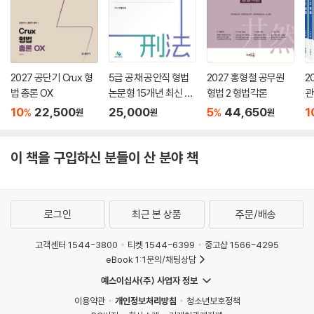
2027 공단기 Crux 형
5급 공채 공안직 형법
2027 홍형철 공무원
2
법 총론 OX
논문형 15개년 최신 기
형법 2 형법각론
관
출 진도별 실전해설
10
22,500
25,000
5
44,650
1
%
%
원
원
원
이 책을 구입하신 분들이 산 분야 책
로그인
최근 본 상품
주문/배송
고객센터 1544-3800
티켓 1544-6399
중고샵 1566-4295
eBook 1:1문의/채팅상담
예스이십사(주) 사업자 정보
이용약관
개인정보처리방침
청소년보호정책