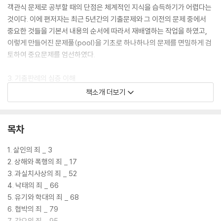
객관식 문제로 공부할 때의 단점은 체계적인 지식을 습득하기가 어렵다는
것이다. 이에 편저자는 최근 5년간의 기출문제와 그 이전의 문제 중에서
중요한 것들을 기본서 내용의 순서에 따라서 재배열하는 작업을 하였고,
이렇게 만들어진 문제풀(pool)을 기초로 하나하나의 문제를 면밀하게 검
토하여 중요문제를 엄선하였다.
3. 기출판례의 심층 이해
최근의 대법원 판례들은 그 안에 매우 많은 쟁점들을 포함하고 있기 때문
책소개 더보기
에 “지문”으로 나온 이외의 부분도 출제가능성이 매우 높다. 이에 본서에
서는 기출된 지문에 대한 해설만으로 그치지 않고 원칙적으로 그 지문의
출처가 되는 판결요지 전체를 수록함으로써 판례를 정확하게 이해함과 동
목차
시에, 같은 판례이지만 지문으로 나오지 않은 부분의 출제에 대해서도 대
비할 수 있도록 하였다.
1. 살인의 죄 _ 3
2. 상해와 폭행의 죄 _ 17
4. 이론·학설문제의 철저한 대비
3. 과실치사상의 죄 _ 52
최근에는 어떤 시험이든지 대학교수가 출제위원으로 참여함으로써 이론‧
4. 낙태의 죄 _ 66
학설문제의 비중이 점차로 증가하고 있다. 이러한 문제들은 난이도가 매우
5. 유기와 학대의 죄 _ 68
높지만 기출문제가 많이 쌓여있기 때문에 그것들을 중심으로 정리한다면
6. 협박의 죄 _ 79
크게 걱정할 필요는 없다. 이에 본서에서는 여러 시험에서 출제되었던 다
7. 강요의 죄 _ 95