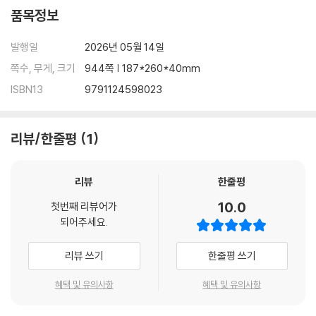
다.
45. 도주와 범인은닉의 죄 _ 880
품목정보
46. 위증과 증거인멸의 죄 _ 895
본서의 효율적 활용으로 합격의 영광을 안기를 진심으로 기원하면서…
47. 무고의 죄 _ 920
발행일
2026년 05월 14일
2026. 4. 16.
쪽수, 무게, 크기
944쪽 | 187*260*40mm
법학박사 신 호 진
ISBN13
9791124598023
리뷰/한줄평
1
리뷰
한줄평
10.0
첫번째 리뷰어가
되어주세요.
리뷰 쓰기
한줄평 쓰기
혜택 및 유의사항
혜택 및 유의사항