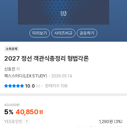
미리보기
사이즈비교
공유하기
소득공제
2027 정선 객관식총정리 형법각론
신호진
저
렉스스터디(LEX STUDY)
2026.05.14.
10.0
판매지수
108
1
43,000
원
5
40,850
YES포인트
1,290원 (3%)