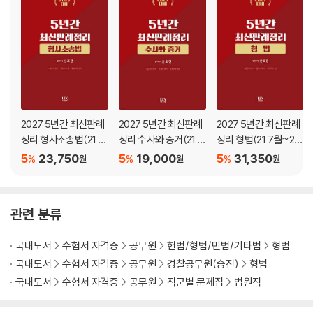
전에 정독을 하고, 이 과정에서 기억이 잘 나지 않을 경우에는 각자의 기본
26. 폭발물에 관한 죄 _ 611
서의 해당 부분을 다시 읽어보는 것이 좋다.
27. 방화와 실화의 죄 _ 614
28. 일수와 수리에 관한 죄 _ 633
7. “핵심기출 1000제”와의 상호 보완관계
29. 교통방해의 죄 _ 634
“핵심기출 1000제”는 기출지문을 체계적으로 정리하기는 좋으나, 실제
30. 통화에 관한 죄 _ 645
문제의 형태를 알 수 없다는 아쉬움이 있다. 그러므로 “핵심기출 1000
31. 유가증권ㆍ인지와 우표에 관한 죄 _ 650
제”를 본 후 “정선-객관식 총정리”를 통해서 문제풀이 연습을 하는 것도
32. 문서에 관한 죄 _ 660
매우 좋은 학습법이라고 생각한다. 그 반대로 “정선-객관식 총정리”를 풀
33. 인장에 관한 죄 _ 728
2027 5년간 최신판례
2027 5년간 최신판례
2027 5년간 최신판례
어본 후 “핵심기출 1000제”로 정리하는 방법도 효율적이라고 생각한다.
34. 먹는 물에 관한 죄 _ 732
정리 형사소송법(21.7
정리 수사와 증거(21.7
정리 형법(21.7월~26.
월~26.6월)
월~26.6월)
6월)
35. 아편에 관한 죄 _ 735
5
23,750
5
19,000
5
31,350
%
%
%
원
원
원
8. 최근 신설된 범죄 반영
36. 성풍속에 관한 죄 _ 736
2025년에 신설된 공중협박죄(제116조의2)와 공공장소 흉기소지죄(제11
37. 도박과 복표에 관한 죄 _ 742
6조의3), 2026년에 신설된 법왜곡죄(제123조의2)와 외국 등을 위한 간
38. 신앙에 관한 죄 _ 753
관련 분류
첩죄(제98조의2), 그리고 개정된 적국을 위한 간첩죄(제98조)에 대한 문
39. 내란의 죄 _ 756
제를 추가하여 개정 형법의 내용을 정확하게 파악할 수 있도
40. 외환의 죄 _ 761
국내도서
수험서 자격증
공무원
헌법/형법/민법/기타법
형법
록 하였다.
41. 국기에 관한 죄 _ 765
국내도서
수험서 자격증
공무원
경찰공무원(승진)
형법
42. 국교에 관한 죄 _ 767
국내도서
수험서 자격증
공무원
직군별 문제집
법원직
합격의 기준은 “적당히”가 아니라 “해도 너무할 정도”로 공부하는 것이
43. 공무원의 직무에 관한 죄 _ 769
다. 남들 하는 정도만 해서는 절대로 합격할 수 없다는 것을 잊지 말아야 한
44. 공무방해에 관한 죄 _ 843