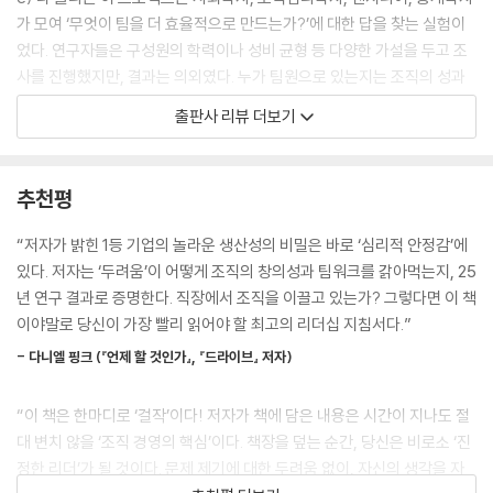
가능성이 없어 보이는 아이디어는 증거가 확실해지면 곧바로 싹을 자릅니
가 모여 ‘무엇이 팀을 더 효율적으로 만드는가?’에 대한 답을 찾는 실험이
다. 그래야 보너스를 받으니까요. 동료들의 칭찬은 물론이고요. 더구나 상
었다. 연구자들은 구성원의 학력이나 성비 균형 등 다양한 가설을 두고 조
사들은 잘했다며 하이파이브를 하고 안아줍니다. 실패의 결과로 승진도 하
사를 진행했지만, 결과는 의외였다. 누가 팀원으로 있는지는 조직의 성과
죠. 이처럼 프로젝트를 중도 해체한 경우에는 팀원이 두 명이든 서른 명이
에 크게 중요하지 않았다. 더 중요한 것은 팀원 간의 커뮤니케이션 방식, 그
출판사 리뷰 더보기
든 모두에게 보너스를 지급합니다.”
리고 ‘자신의 의견이 중요하게 받아들여진다’는 믿음이었다. 구글이 발표
--- p.95, 「2장, 두려움 없는 조직은 무엇이 다른가?」중에서
한 ‘성공한 팀의 특성’ 중 첫 번째는 바로 ‘심리적 안정감(Psychological
Safety)’이었다.
추천평
웰스파고 사태는 단순히 누구 하나의 잘못으로 치부할 수 없는 일이다. 불
법 행위를 저지르지 않고는 도저히 달성할 수 없는 목표가 문제의 핵심이
오늘날 기업 대부분은 역량 있는 인재를 영입하는 일에 많은 힘을 쏟는다.
“저자가 밝힌 1등 기업의 놀라운 생산성의 비밀은 바로 ‘심리적 안정감’에
었다. 웰스파고의 직원들은 반대가 용납되지 않는 환경에서 근무했고, 경
그러나 구성원이 심리적으로 안정된 상태에서 자유롭게 문제를 제기하는
있다. 저자는 ‘두려움’이 어떻게 조직의 창의성과 팀워크를 갉아먹는지, 25
영진은 그런 그들에게 오직 하나의 메시지만 주입했다. ‘팔아라, 못 팔면 해
여건이 보장되지 않는 한, 이들의 뛰어난 역량은 낭비되고 만다. 업무와 관
년 연구 결과로 증명한다. 직장에서 조직을 이끌고 있는가? 그렇다면 이 책
고다!’
련해 그 어떤 말을 하더라도 보복당하지 않고, 수치심을 느끼지 않으며, 인
이야말로 당신이 가장 빨리 읽어야 할 최고의 리더십 지침서다.”
--- p.158, 「2장, 두려움 없는 조직은 무엇이 다른가?」중에서
정받는다고 느낄 때 구성원은 활발하게 자신의 아이디어를 제안하고, 실수
- 다니엘 핑크 (『언제 할 것인가』, 『드라이브』 저자)
나 문제를 빠르게 드러내 더 큰 손실을 예방한다.
심리적 안정감을 경험하는 최고의 방법은 이미 그 안정감이 실재하는 것처
럼 행동해보는 것이다. 이후에 어떤 일이 일어나는지 한번 지켜보라. 주위
“이 책은 한마디로 ‘걸작’이다! 저자가 책에 담은 내용은 시간이 지나도 절
실제로 구글은 실패한 팀에 보너스를 주는 특단의 조치로 심리적 안정감을
의 환경은 이전보다 훨씬 더 안전하고 에너지 넘치는 곳으로 바뀌어 있을
대 변치 않을 ‘조직 경영의 핵심’이다. 책장을 덮는 순간, 당신은 비로소 ‘진
강화하고 있다. 구글 X의 CEO 아스트로 텔러는 “발전 가능성이 전혀 없는
것이다. 리더십은 비단 조직의 최상위층만이 가져야 할 덕목이 아니다. 능
정한 리더’가 될 것이다. 문제 제기에 대한 두려움 없이, 자신의 생각을 자
프로젝트에 몇 년씩 질질 끌며 돈을 퍼붓느니 그 실상을 정확히 파악하고
동적으로 일하려는 모든 직위의 구성원이 갖춰야 할 필수 요소다. 리더십