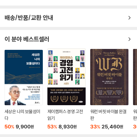
이기 위해 어느 정도 그 위험을 감수해야 하는 것과 같은 이치다.
없다. 오늘날 지식 경제 사회에서는 ‘민첩성’과 ‘혁신’만이 기업을 성공 가
--- p.216, 「3장, 최고의 조직은 어떻게 혁신을 거듭하는가?」중에서
도에 올릴 수 있다. 그리고 이러한 생산적인 조직 환경은 리더가 심리적 안
배송/반품/교환 안내
정감을 토대로 조직 내 존재하는 위계질서를 어떻게 다루는가에 달려 있
다. 이 책에서 에드먼슨 박사는 조직에 심리적 안정감을 구축하기 위한 세
가지 구체적인 지침을 소개한다.
이 분야 베스트셀러
* 1단계 [토대 만들기]는 업무를 바라보는 틀을 새로이 짜는 것을 말한다.
더 직접적으로는 ‘실패’라는 틀을 재정의하는 작업이다. 혁신을 통해 획기
적인 기술을 개발해야 하는 기업에서는 ‘실패’가 ‘절대 일어나서는 안 되는
일’이 아니라 ‘성공하기 위해 반드시 겪어야 할 일’로 인식되어야 한다.
* 2단계 [참여 유도하기]는 리더가 ‘겸손함’과 ‘적극적 질문’을 무기로 구성
원에게 다가가는 방식이다. 과거에 그러했듯 리더가 모든 정답을 안다는
양 군림해서는 조직이 성장할 수 없다. 리더의 겸손이 구성원에게 베푸는
‘혜택’이 아니라 회사의 ‘생존’을 위한 필수적인 마음가짐이란 것을 리더 스
세상은 나의 보물섬이
제이캠퍼스 경영 고전
워런 버핏 바이블 완결
워
스로 깨달아야 한다. 또한 ‘반대되는 생각은 늘 존재한다’는 태도로 구성원
다
읽기
판
판
이 다른 의견을 제안할 수 있도록 적극적으로 독려해야 한다.
50
9,900
53
8,930
33
25,460
3
%
%
%
원
원
원
* 3단계 [생산적으로 반응하기]는 진심으로 실패를 축하해줄 용기를 갖는