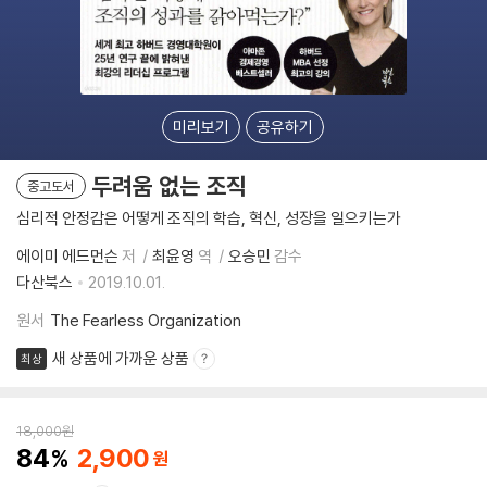
미리보기
공유하기
두려움 없는 조직
중고도서
심리적 안정감은 어떻게 조직의 학습, 혁신, 성장을 일으키는가
에이미 에드먼슨
저
최윤영
역
오승민
감수
다산북스
2019.10.01.
원서
The Fearless Organization
새 상품에 가까운 상품
최상
18,000
원
84
2,900