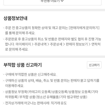
유롭게 발언하는 조직은 오직 당신 손에 달려 있다.”
추천평 더보기
중단시킨 직원에게 그만큼 보상을 해주는 편이 낫다”라고 말한다. 리더가
의 핵심은 혼자서는 성취할 수 없는 목표를 서로의 노력으로 함께 이뤄가
나서서 안전한 실패를 할 수 있는 환경을 조성하고, 구성원들이 자유롭게
- 로버트 서튼 (스탠퍼드대학교 교수, 『참아주는 건 그만하겠습니다』 저자)
는 데 있다. 구성원 개개인이 자신의 역량과 기술을 바탕으로 업무에 최대
문제를 제기하고 개선해갈 수 있는 기회를 얻는 것이 구글의 성장 원동력
한 매진하도록 돕는 일이다. 침묵을 지키는 대신 솔직하게 표현하고, 두려
상품정보안내
인 셈이다.
“최고의 성과를 거두는 팀은 무엇이 다른가? 저자는 이에 대한 해답을 구
움을 갖는 대신 적극적으로 참여하게 하는 것, 이 책이 전하는 바는 오늘날
글보다 먼저 발견했다. 지속적인 혁신과 성장을 도모하는 전 세계 모든 조
모든 조직의 구성원에게 강력한 무기가 되어줄 것이다.
주문 전 중고상품의 정확한 상태 및 재고 문의는 [판매자에게 문의하기]
리더에게 가장 큰 두려움은
직과 리더에게 이 책은 훌륭한 지침서가 되어줄 것이다.”
--- p.179, 「3장, 최고의 조직은 어떻게 혁신을 거듭하는가?」중에서
를 통해 문의해 주세요.
아무도 진실을 말하지 않는 것이다
- 리타 맥그레이스 (컬럼비아대학교 교수, 『어떻게 차별화할 것인가』 저자)
주문완료 후 중고상품의 취소 및 반품은 판매자와 별도 협의 후 진행 가능
실수하고, 실패하고, 추락하는 모든 조직의 공통점, ‘침묵’
마지막으로 심리적으로 안전한 근무 여건을 만드는 데 기여하는 간단하지
합니다. 마이페이지 > 주문내역 > 주문상세 > 판매자 정보보기 > 연락처
로 문의해 주세요.
만 아주 강력한 효력을 지닌 표현 몇 가지를 소개해본다.
“긴말할 필요 없다. 지금 당장 ‘두려움 없는 조직’을 만들라! 그러고 난 뒤
“최고의 자동차를 만드는 방법을 알려드리죠. 엔지니어를 비롯해 모든 임
“잘 모르겠습니다.”
어떤 일이 벌어지는지 지켜보라. 조직의 성과가 좋아지는 것은 물론이고,
직원을 회의실로 소집합니다. 그러고는 이렇게 선포하세요. ‘형편없는 구
“도움이 필요해요.”
가장 강력한 경쟁우위를 차지할 수 있을 것이다.”
닥다리 모델은 이제 지겨워! 앞으로 6주의 시간을 줄 테니 세계적인 수준
부적합 상품 신고하기
신고하기
“제가 실수했군요.”
의 디자인을 뽑아오도록! 6주 후에 제대로 된 게 안 나오면 모두 쫓겨날 각
- 밥 채프먼 (베리웨밀러 CEO)
“죄송합니다.”
오해!”
구매에 부적합한 상품은 신고해주세요.
위 표현은 모두 자신의 취약함을 드러낸다. 스스로 실수를 범할 수 있는 나
구매하신 상품의 상태, 배송, 취소 및 반품 문의는 판매자 묻고 답하기를
약한 존재라는 걸 인정하면서 주변 동료에게 비슷한 생각과 태도를 취하도
승승장구하던 폭스바겐을 한순간에 나락으로 떨어뜨린 건 CEO 마틴 빈터
이용해주세요.
록 여지를 제공할 수 있다. 스스로 가면을 벗어 다른 사람도 그렇게 하도록
콘의 ‘공포 정치’였다. 그는 절대 실현 불가능한 목표를 직원들에게 강요하
상품정보 부정확(카테고리 오등록/상품오등록/상품정보 오등록/기타
돕는 방법이다. 이 같은 표현은 비록 완전한 수준은 아닐지라도 심리적 안
며 기어코 ‘디젤게이트’(배기가스 조작 사건)의 주범이 되었다. ‘관료제’로
허위등록) 부적합 상품(청소년 유해물품/기타 법규위반 상품)
정감을 느끼고 있듯이 행동하는 걸 의미한다. 때로는 대인관계 위험을 줄
대표되는 산업화 시대의 성장 전략은 이제 더 이상 효과적으로 기능할 수
전자상거래에 어긋나는 판매사례: 직거래 유도