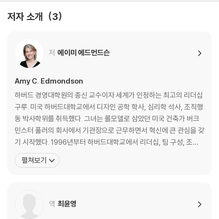
성장 동력이 될 수 없는 이유
저자 소개
3
· 심리적 안정감은 복지 혜택이 아니다
조직에 침묵이 만연할 수밖에 없는 이유│심리적 안정도와 직원 몰입도는
저
에이미 에드먼드슨
비례한다│좋은 리더는 갈등을 추진력으로 삼는다
[CASE STUDY] 침묵이 초래한 비극 - 테네리페 공항 참사
Amy C. Edmondson
[CASE STUDY] 허물없는 소통의 힘 - 허드슨강의 기적
하버드 경영대학원의 종신 교수이자 세계가 인정하는 최고의 리더십
구루. 미국 하버드대학교에서 디자인 공학 학사, 심리학 석사, 조직행
2장 - 두려움 없는 조직은 무엇이 다른가?
동 박사학위를 취득했다. 그녀는 롤모델로 삼았던 미국 건축가 버크
민스터 풀러의 회사에서 기관장으로 근무하면서 혁신에 큰 관심을 갖
· 심리적 안정감을 구축하는 세 가지 방법
기 시작했다. 1996년부터 하버드대학교에서 리더십, 팀 구성, 조직
1단계 : 토대 만들기│2단계 : 참여 유도하기│3단계 : 생산적으로 반응하기
결정 등에 대한 강의를 해왔다. 에드먼드슨 교수는 불확실하며 모호
펼쳐보기
한 오늘날의 사업 환경에서 필요한 협업의 역동적인 형태인 티밍을
· [1단계] 지금 당장 ‘실패의 틀’부터 바꿔라
탐색해왔으며, 팀워크와 혁신에서 심리적 안정감의 역할에 대해 연
구글은 왜 실패한 팀에 보너스를 주는가?│실패의 세 가지 유형│격동하는
구했다. 그가 밝힌 ‘심리적 안정감’은 모호하고 불확실한 오늘날
사회에서 가장 이상적인 리더는?│폭스바겐은 어쩌다 돌이킬 수 없는 강을
역
최윤영
건넜을까?│쓰나미가 다이니 원전을 피해간 이유│한 차원 높은 목표로 동