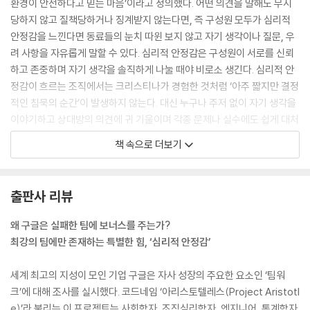
환경이 안전하다고 믿는 마음’이라고 정의했다. 어떤 의견을 말해도 무시
[CASE STUDY] 극도의 솔직함 - 브리지워터 어소시에이츠
당하지 않고 질책당하거나 징계받지 않는다면, 즉 구성원 모두가 심리적
[CASE STUDY] ‘잘 모릅니다’의 마법 - 아일린 피셔
안정감을 느낀다면 동료들의 눈치 따윈 보지 않고 자기 생각이나 질문, 우
[SELF-CHECK] 심리적 안정감 자체평가
려 사항을 자유롭게 말할 수 있다. 심리적 안정감은 구성원이 서로를 신뢰
하고 존중하며 자기 생각을 솔직하게 나눌 때야 비로소 생긴다. 심리적 안
· 감사의 말
정감이 흐르는 조직에서는 크리스티나가 경험한 것처럼 ‘아주 짧지만 결정
· 작가에 대하여
적인 침묵의 순간’이 발생하지 않는다. 대신 누구나 주저 없이 자기 생각을
· 참고문헌
이야기하고 상대방의 의견에 귀 기울이며 각종 문제나 실수에도 쉽게 대처
한다. 또 이러한 과정을 내부 발전의 계기로 삼기도 한다.
책 속으로 더보기
--- p.41, 「1장, 지금 당신의 조직은 안전한가?」중에서
“구글 X의 CEO이자 문샷 프로젝트의 수장인 아스트로 텔러는 2016년 테
출판사 리뷰
드 강연에서 ‘안전한 실패 전략’에 대해 다음과 같이 연설했다. ‘그렇다고
무작정 빨리 실패하라고 소리치며 재촉해서는 안 됩니다. 직원들이 반발하
왜 구글은 실패한 팀에 보너스를 주는가?
죠. 또 걱정합니다. ‘실패하면 나는 어떻게 될까? 사람들이 비웃지는 않을
최강의 팀에만 존재하는 특별한 힘, ‘심리적 안정감’
까? 해고될까?’ 대담하고 거시적인 동시에 위험이 도사리는 프로젝트에
직원들을 참여시키면서 가장 중요한 문제부터 해결하도록 독려하는 유일
세계 최고의 지성이 모인 기업 구글은 자사 성장의 주요한 요소인 ‘팀워
한 방법은 그들이 저항하지 않는 방식으로 프로젝트를 운영하는 것입니다.
크’에 대해 조사를 실시했다. 코드네임 ‘아리스토텔레스(Project Aristotl
구글 X에서 소위 안전한 실패를 보장하는 것도 바로 이러한 맥락입니다.
e)’라 불리는 이 프로젝트는 사회학자, 조직심리학자, 엔지니어, 통계학자