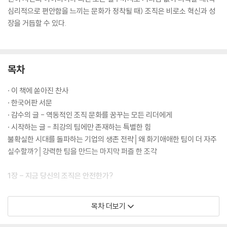
심리적으로 편안함을 느끼는 문화가 정착될 때) 조직은 비로소 혁신과 성
장을 거듭할 수 있다.
목차
· 이 책에 쏟아진 찬사
· 한국어판 서문
· 감수의 글 - 역동적인 조직 문화를 꿈꾸는 모든 리더에게
· 시작하는 글 - 최강의 팀에만 존재하는 특별한 힘
불확실한 시대를 돌파하는 기업의 생존 전략│왜 화기애애한 팀이 더 자주
실수할까?│강력한 팀을 만드는 마지막 퍼즐 한 조각
1장 - 지금 당신의 조직은 안전한가?
· 침묵의 굴레에서 조직을 구출하라
목차 더보기
무의식 계산기는 모든 결과값을 침묵으로 만든다│인간관계가 안전할 것
이라고 믿게 하라│솔직하지 못한 조직이 관심 병사를 만든다│두려움이