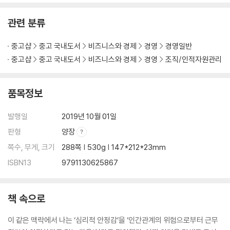
· 심리적 안정감에 ‘완결편’은 없다
관련 분류
꾸준히 변할 용기가 있는가?│역풍을 거스르는 항해사처럼
중고샵
중고 국내도서
비즈니스와 경제
경영
경영일반
· 솔직하라, 한 번도 상처받지 않은 것처럼!
중고샵
중고 국내도서
비즈니스와 경제
경영
조직/인적자원관리
픽사의 직원은 모두 비평가가 된다│흥행 참패를 막기 위한 ‘실패할 자유’│
현실을 두려워한 노키아의 비극│두려움은 언제든 용기가 될 수 있다
품목정보
· 귀를 열고 ‘침묵의 소리’를 들어라
누군가는 예상했던 컬럼비아호의 폭발│침묵은 저절로 깨지지 않는다
발행일
2019년 10월 01일
판형
양장
· 농담으로 볼 수 없는 농담들
쪽수, 무게, 크기
288쪽 | 530g | 147*212*23mm
소셜미디어 시대에 침묵?│수전 파울러가 쏘아 올린 작은 공│우버에 찾아
ISBN13
9791130625867
온 평화
· 심리적 안정감에 대한 리더의 질문들
책 속으로
[CASE STUDY] 모두를 위한 하나, 하나를 위한 모두 - 다비타 신장투석
이 같은 맥락에서 나는 ‘심리적 안정감’을 ‘인간관계의 위험으로부터 근무
센터