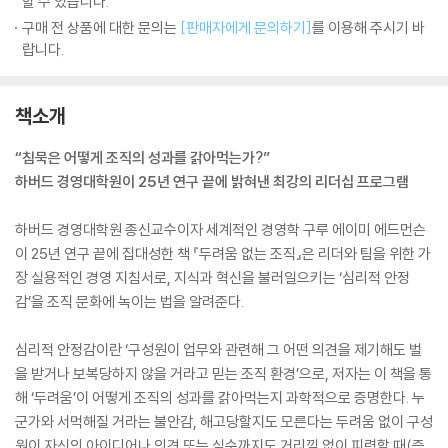
할 수 있습니다.
구매 전 상품에 대한 문의는
[판매자에게 문의하기]
를 이용해 주시기 바
랍니다.
책소개
“침묵은 어떻게 조직의 성과를 갉아먹는가?”
하버드 경영대학원이 25년 연구 끝에 밝혀낸 최강의 리더십 프로그램
하버드 경영대학원 종신교수이자 세계적인 경영학 구루 에이미 에드먼슨
이 25년 연구 끝에 집대성한 책 『두려움 없는 조직』은 리더와 팀을 위한 가
장 실용적인 경영 지침서로, 지식과 혁신을 불러일으키는 ‘심리적 안정
감’을 조직 문화에 녹이는 법을 알려준다.
심리적 안정감이란 ‘구성원이 업무와 관련해 그 어떤 의견을 제기해도 벌
을 받거나 보복당하지 않을 거라고 믿는 조직 환경’으로, 저자는 이 책을 통
해 ‘두려움’이 어떻게 조직의 성과를 갉아먹는지 과학적으로 증명한다. 누
군가와 서먹해질 거라는 불안감, 해고당할지도 모른다는 두려움 없이 구성
원이 자신의 아이디어나 의견 또는 실수까지도 거리낌 없이 피력할 때(즉