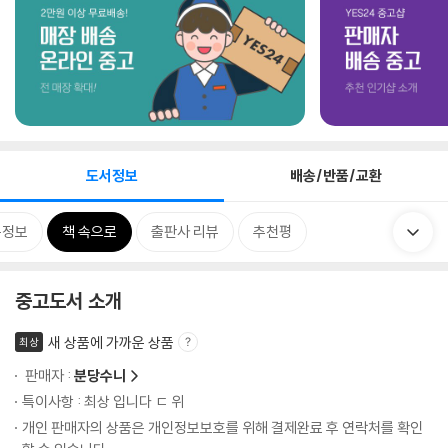
도서정보
배송/반품/교환
목정보
책 속으로
출판사 리뷰
추천평
중고도서 소개
새 상품에 가까운 상품
최상
판매자 :
분당수니
특이사항 : 최상 입니다 ㄷ 위
개인 판매자의 상품은 개인정보보호를 위해 결제완료 후 연락처를 확인