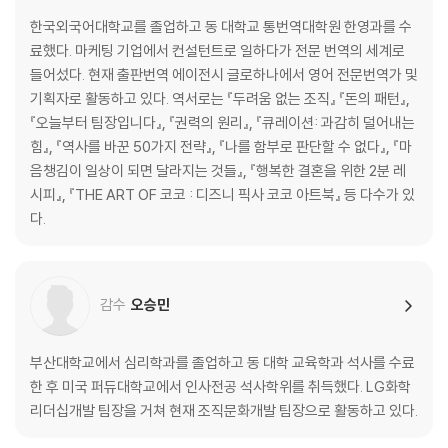
기를 부여하라
한국외국어대학교를 졸업하고 동 대학교 통번역대학원 한영과를 수
· [2단계] 겸손하되 적극적으로 파고들어라
료했다. 마케팅 기업에서 컨설턴트로 일하다가 전문 번역의 세계로
상황적 겸손을 보여라│적극적으로 질문하라
들어섰다. 현재 출판번역 에이전시 글로하나에서 영어 전문번역가 및
기획자로 활동하고 있다. 역서로는 『두려움 없는 조직』 『돈의 패턴』,
· [3단계] 실패를 축하할 각오가 되어 있는가?
『오늘부터 팀장입니다』, 『권력의 원리』, 『큐레이션: 과감히 덜어내는
일단 고맙게 여겨라, 결과는 그다음 문제다│실패에 씌워진 ‘오명’을 제거
힘』, 『역사를 바꾼 50가지 전략』, 『나를 함부로 판단할 수 없다』, 『마
하라│위반 행위에는 단호히 칼을 들어라
음챙김이 일상이 되면 달라지는 것들』, 『행복한 결혼을 위한 2분 레
· 심리적 안정감에 대한 몇 가지 편견들
시피』, 『THE ART OF 코코 : 디즈니 픽사 코코 아트북』 등 다수가 있
심리적 안정감은 친절함과 다르다│심리적 안정감은 개인의 성향을 초월
다.
한다│심리적 안정감은 신뢰감과 다르다│심리적 안정감이 성과의 기준까
지 낮추진 않는다│동기부여 없이는 결코 안전할 수 없다
감수
오승민
[CASE STUDY] 예견된 인재 - 후쿠시마 원전 사고
[CASE STUDY] 현실을 두려워한 결과 - 웰스파고와 뉴욕 연방준비은행
[CASE STUDY] 직원을 가족처럼 - 베리웨밀러
부산대학교에서 심리학과를 졸업하고 동 대학 교육학과 석사를 수료
[SELF-CHECK] 리더십 자기평가
한 후 미국 퍼듀대학교에서 인사전공 석사학위를 취득했다. LG화학
리더십개발 팀장을 거쳐 현재 조직문화개발 팀장으로 활동하고 있다.
3장 - 최고의 조직은 어떻게 혁신을 거듭하는가?