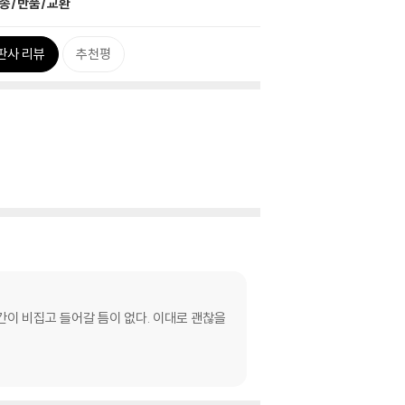
송/반품/교환
판사 리뷰
추천평
간이 비집고 들어갈 틈이 없다. 이대로 괜찮을