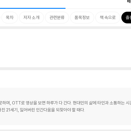
배
목차
저자 소개
관련분류
품목정보
책 속으로
출
하며, OTT로 영상을 보면 하루가 다 간다. 현대인의 삶에 타인과 소통하는 시
라진 21세기, 잃어버린 인간다움을 되찾아야 할 때다.