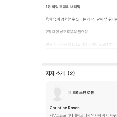
1장 직접 경험의 내리막
육체 없이 경험할 수 있다는 착각 | 날씨 앱 뒤에
2장 대면 상호작용의 필요성
얼굴이 가지는 힘 | 상호작용 능력의 소멸 | 투명 
3장 손으로 써야만 배울 수 있는 것
손 글씨의 나비 효과 | 물성의 힘 | 그림 그리기
저자 소개
2
4장 기다림과 지루함의 기능
저
크리스틴 로젠
디즈니월드에서 배운 줄 서기의 논리 | 성급하게 화
5장 감정 길들이기
Christine Rosen
사우스플로리다대학교에서 역사학 학사 학위를, 에