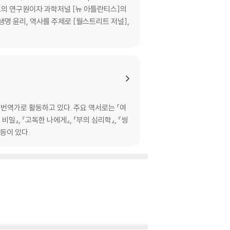
소의 연구원이자 과학저널 [뉴 아틀란티스]의
명 윤리, 역사를 주제로 [월스트리트 저널],
한 쾌락주의 | 사진 안에 박제된 경험 | 대체 불
역가로 활동하고 있다. 주요 역서로는 『여
의 비밀』, 『고독한 나에게』, 『부의 심리학』, 『씽
 등이 있다.