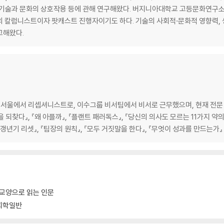
우리 자신 | 여섯 번째 감각 | 감정 아웃소싱의 결과
 기술과 문화의 상호작용 등에 관해 연구해왔다. 버지니아대학교 고등문화연구
의 칼럼니스트이자 팟캐스트 진행자이기도 하다. 기술의 사회적·문화적 영향력, 생
고해왔다.
화된 예술 | 포르노로 대체된 섹스 | 미식 없는 식사, 현장 없는 경기 | 다시 도래
울에서 리셉셔니스트로, 이수그룹 비서팀에서 비서로 근무했으며, 현재 전문 번
않은 사람들 | 우리는 같이 있지 않다 | 우리가 서 있는 곳은 어딘가
리셋 - 봄을 되찾다』, 『왜 아플까』, 『플랜트 패러독스』, 『당신의 의사도 모르는 11가지 약
『갱년기 리셋』, 『팀장의 원칙』, 『모두 거짓말을 한다』, 『무엇이 성과를 만드는가』
교양으로 읽는 인문
회학일반