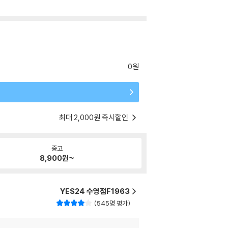
0원
최대 2,000원 즉시할인
중고
8,900
원~
YES24 수영점F1963
545명 평가