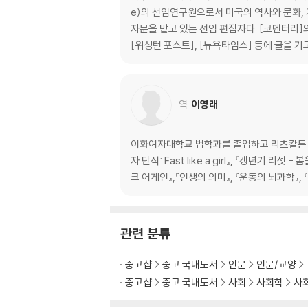
인간이라는 감정적 존재 | 우리 내부의, 숨겨진, 
e)의 선임연구원으로서 미국의 역사와 문화,
자문을 맡고 있는 선임 편집자다. [코멘터리]
6장 기술로 매개된 쾌락
[워싱턴 포스트], [뉴욕타임스] 등에 글을 기
데이터로 축소된 쾌락 | 기록되기 위한 여행과 픽셀
가능한 쾌락
역
이영래
7장 소멸하는 장소, 개인화된 공간
이화여자대학교 법학과를 졸업하고 리츠칼튼 서
장소가 뿌리뽑힌 사회 | 공간의 규칙 | 연결되지 
자 단식: Fast like a girl』, 『갱년기 
크 어게인』,『인생의 의미』, 『운동의 뇌과학』, 
에필로그 이 혼란에 저항하라
감사의 말
주
관련 분류
중고샵
중고 국내도서
인문
인문/교양
중고샵
중고 국내도서
사회
사회학
사