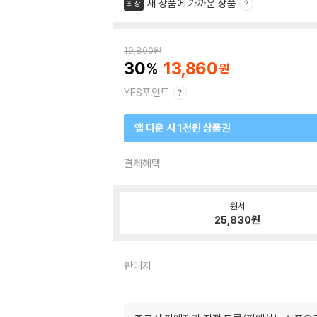
새 상품에 가까운 상품
최상
19,800
원
30
13,860
YES포인트
앱 다운 시 1천원 상품권
결제혜택
원서
25,830
원
판매자