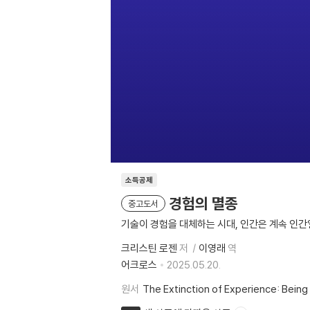
소득공제
경험의 멸종
중고도서
기술이 경험을 대체하는 시대, 인간은 계속 인간
크리스틴 로젠
저
이영래
역
어크로스
2025.05.20.
원서
The Extinction of Experience: Bein