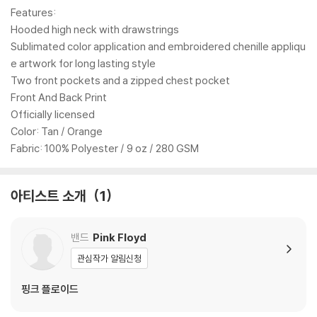
Features:
Hooded high neck with drawstrings
Sublimated color application and embroidered chenille appliqu
e artwork for long lasting style
Two front pockets and a zipped chest pocket
Front And Back Print
Officially licensed
Color: Tan / Orange
Fabric: 100% Polyester / 9 oz / 280 GSM
아티스트 소개
1
밴드
Pink Floyd
관심작가 알림신청
핑크 플로이드