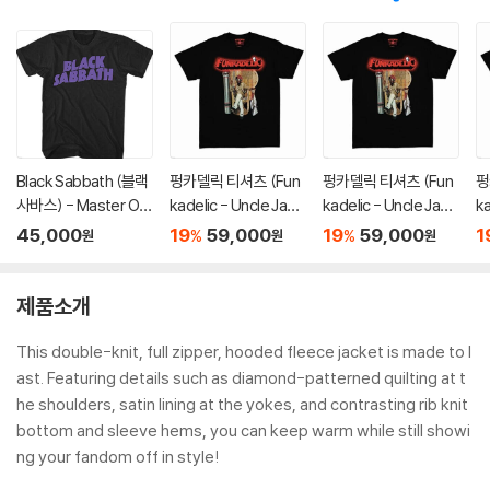
Black Sabbath (블랙
펑카델릭 티셔츠 (Fun
펑카델릭 티셔츠 (Fun
펑
사바스) - Master Of
kadelic - Uncle Jam
kadelic - Uncle Jam
ka
Reality T-shirt - XL
Peacock Chair - He
Peacock Chair - He
P
45,000
19
59,000
19
59,000
1
%
%
원
원
원
Black
avy Cotton T-Shirt
avy Cotton T-Shirt
av
- Small Black)
- Medium Black)
- 
제품소개
This double-knit, full zipper, hooded fleece jacket is made to l
ast. Featuring details such as diamond-patterned quilting at t
he shoulders, satin lining at the yokes, and contrasting rib knit
bottom and sleeve hems, you can keep warm while still showi
ng your fandom off in style!