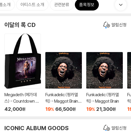
품소개
아티스트 소개
관련분류
품목정보
이달의 록 CD
알림신청
Megadeth (메가데
Funkadelic (펑카델
Funkadelic (펑카델
F
스) - Countdown To
릭) - Maggot Brain
릭) - Maggot Brain
릭
Extinction 캔버스 쇼
[SACD Hybrid]
[
42,000
19
66,500
19
21,300
1
%
%
원
원
원
퍼백
ICONIC ALBUM GOODS
알림신청