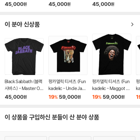
cene T-Shirt - Medi
Hysteria T-Shirt - 2
스) - Black Parade B
45,000
45,000
45,000
원
원
원
um Tan
XL Black
and Major T-Shirt -
Large Black
이 분야 신상품
Black Sabbath (블랙
펑카델릭 티셔츠 (Fun
펑카델릭 티셔츠 (Fun
펑
사바스) - Master Of
kadelic - Uncle Jam
kadelic - Maggot Br
ka
Reality T-shirt - XL
Peacock Chair - He
ain Album Cover - H
P
45,000
19
59,000
19
59,000
1
%
%
원
원
원
Black
avy Cotton T-Shirt
eavy Cotton T-Shirt
av
- Small Black)
- Large Black)
- 
이 상품을 구입하신 분들이 산 분야 상품