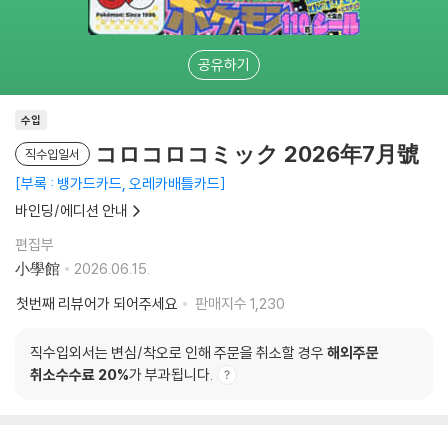
공유하기
수입
コロコロコミック 2026年7月號
직수입일서
부록 : 뱅가드카드, 오레카배틀카드
바인딩/에디션 안내
편집부
小學館
2026.06.15.
첫번째 리뷰어가 되어주세요
판매지수
1,230
직수입외서는 변심/착오로 인해 주문을 취소할 경우
해외주문
취소수수료 20%
가 부과됩니다.