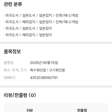
관련 분류
외국도서
일본도서
일본잡지
만화/애니/게임
외국도서
해외잡지
일본잡지
만화/애니/게임
외국도서
일본도서
일본잡지
외국도서
해외잡지
일본잡지
품목정보
발행일
2026년 06월 15일
쪽수, 무게, 크기
쪽수확인중 | 크기확인중
ISBN13
4912038090761
리뷰/한줄평
0
리뷰
한줄평