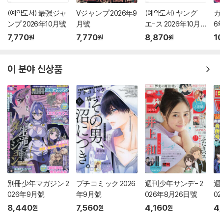
(예약도서) 最强ジャ
Vジャンプ 2026年9
(예약도서) ヤング
ガ
ンプ 2026年10月號
月號
エ-ス 2026年10月
6
號
7,770
7,770
8,870
1
원
원
원
이 분야 신상품
別冊少年マガジン 2
プチコミック 2026
週刊少年サンデ- 2
週
026年9月號
年9月號
026年8月26日號
0
8,440
7,560
4,160
4
원
원
원