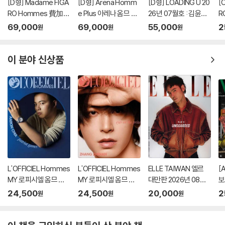
[D형] Madame FIGA
[D형] Arena Homm
[D형] LOADING U 20
[
RO Hommes 費加
e Plus 아레나 옴므 플
26년 07월호 : 김윤식
R
羅男士 마담 피가로 옴
러스 중국 2026년 05
&박시우 커버 (A형 잡
羅
69,000
69,000
55,000
2
원
원
원
므 비가라남사 중국 20
월 : 라이즈 (RIIZE) 원
지+B형 잡지+C형 잡
므
26년 08월 : 김윤식&
빈 커버 (A형 잡지+B
지+카드 18장)
2
박시우 커버 (A형 잡지
형 잡지+C형 잡지+애
박
이 분야 신상품
+B형 잡지+C형 잡지
장판 잡지+카드 15장
/
+랜덤 카드 35장+인
+인생네컷 1장)
8
생 네컷 1장)
+
각
L'OFFICIEL Hommes
L'OFFICIEL Hommes
ELLE TAIWAN 엘르
[
MY 로피시엘 옴므 말
MY 로피시엘 옴므 말
대만판 2026년 08월
보
레이시아 2026년 08
레이시아 2026년 07
호 임정억, 원경천 커버
월
24,500
24,500
20,000
2
원
원
원
월호 : Aaron Chia 커
월호 : 장철한 (Zhang
랜덤 출고 (잔나비 인터
형
버
Zhehan) 커버
뷰 8페이지 수록)