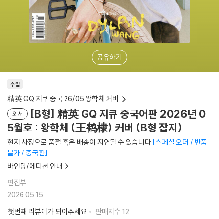
공유하기
수입
精英 GQ 지큐 중국 26/05 왕학체 커버
[B형] 精英 GQ 지큐 중국어판 2026년 0
외서
5월호 : 왕학체 (王鹤棣) 커버 (B형 잡지)
현지 사정으로 품절 혹은 배송이 지연될 수 있습니다
스페셜 오더 / 반품
불가 / 중국판
바인딩/에디션 안내
편집부
2026.05.15.
첫번째 리뷰어가 되어주세요
판매지수
12