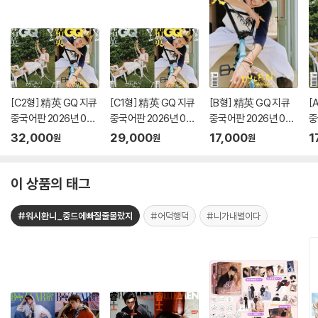
[C2형] 精英 GQ 지큐
[C1형] 精英 GQ 지큐
[B형] 精英 GQ 지큐
[
중국어판 2026년 05
중국어판 2026년 05
중국어판 2026년 05
중
월호 : 왕학체 (王鹤
월호 : 왕학체 (王鹤
월호 : 왕학체 (王鹤
월
32,000
29,000
17,000
1
원
원
원
棣) 커버 (A형 잡지+B
棣) 커버 (A형 잡지+B
棣) 커버 (B형 잡지)
棣
형 잡지+커팅페이지 1
형 잡지)
장)
이 상품의 태그
#워시환니_중드에빠질줄몰랐지
#어덕행덕
#니가내별이다