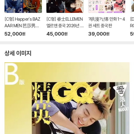
[C형] Happer's BAZ
[C형] 睿士ELLEMEN
?哄漫?난홍 만화 1~4
[
AAR MEN 芭莎男士
엘르맨 중국 2026년 0
권 세트 중국판
R
하퍼스 바자 맨 중국 20
6월호 : 진철원 (?哲?)
마
52,000
45,000
39,000
5
원
원
원
26년 08월호 : 후명호
커버 (A형 잡지+B형
2
(侯明昊) 커버 (A형
잡지+카드 10장+포스
&
잡지+B형 잡지+카드
터 1장+엽서 1장)
何
상세 이미지
8장)
지
지
+
식