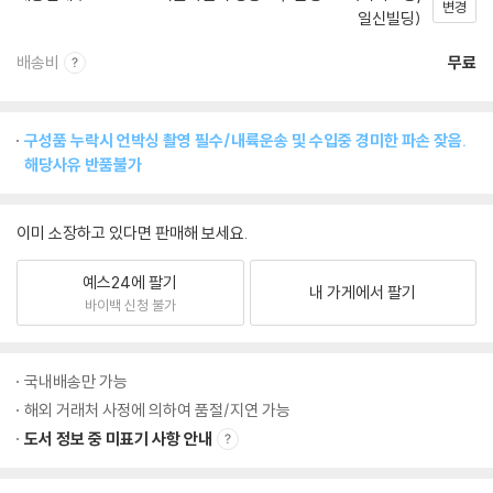
변경
일신빌딩)
배송비
무료
구성품 누락시 언박싱 촬영 필수/내륙운송 및 수입중 경미한 파손 잦음.
해당사유 반품불가
이미 소장하고 있다면 판매해 보세요.
예스24에 팔기
내 가게에서 팔기
바이백 신청 불가
국내배송만 가능
해외 거래처 사정에 의하여 품절/지연 가능
도서 정보 중 미표기 사항 안내