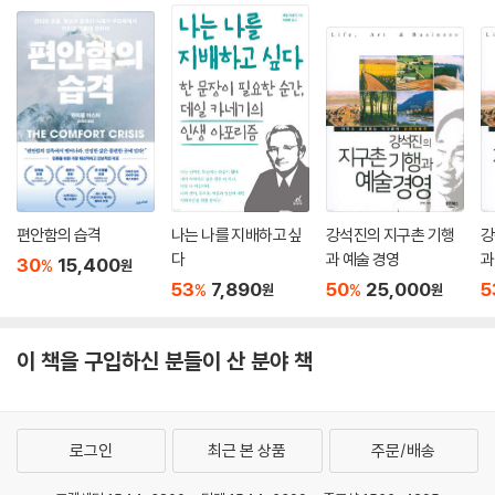
- 우타 프리스 (유니버시티칼리지런던 교수, 발달심리학자)
중세 후기에 이르러 어떻게, 왜 일부 유럽 사람들이 독특한 심리를 갖게 되
었는지를 이해하면, ‘서구의 부상’이라는 또 다른 커다란 수수께끼에 대한
해답 또한 분명해진다. 1500년경부터 서유럽 국가들이 세계의 많은 지역
수많은 학자들이 ‘왜 서구가 부상했는가’라는 문제에 천착해왔다. 이 질문
을 정복할 수 있었던 이유는 무엇일까? 왜 18세기 말에 서유럽에서 신기술
에 대해 저자가 내놓는 대담하고도 흥미로운 대답에서 우리는 역사가 인간
과 산업혁명을 동력으로 삼은 경제 성장이 폭발적으로 일어나며 오늘날까
의 심리를 어떻게 바꾸고, 인간의 심리가 역사를 어떻게 이끌어나가는지를
지 세계를 휩쓸고 있는 세계화의 물결을 일으킨 걸까?
분명하게 확인할 수 있다. 담대한 시각으로 밀어붙인 이 기념비적 저서는
근대의 기원에 관심이 있는 사람에게 필독서가 될 만하다.
“인간은 어떤 종류의 동물인가?”
- 발터 샤이델 (스탠퍼드대학교 역사학 교수, 《불평등의 역사》 저자)
인간의 본성과 사회 진화에 대하여
편안함의 습격
나는 나를 지배하고 싶
강석진의 지구촌 기행
강
진화론의 시각으로 역사, 문화, 종교, 심리를 분석하여 인류 역사의 주요한
다
과 예술 경영
과
30
15,400
%
원
우선 인간 본성과 사회 진화에 좀 더 깊이 살펴보자. 과연 우리는 어떤 종류
발전 과정을 흥미진진하게 설명하고 있다. 무엇보다 다양한 학문 분야에서
53
7,890
50
25,000
5
%
%
원
원
의 동물인가? 문화와 문화 진화의 역할을 어떻게 생각해야 하는가? 제도
가져온 광범위한 데이터로 자신의 주장의 명쾌하게 풀어냈다.
란 무엇이며, 어디에서 생겨난 것인가? 문화, 제도, 심리는 어떻게 상호작
- 월스트리트 저널
용하고 공진화하는가? 왜 대다수 인간 사회에서 친족, 결혼, 의례가 그렇
이 책을 구입하신 분들이 산 분야 책
게 중요한 역할을 하게 되었는가? 어떻게 그리고 왜 사회의 규모와 복잡성
이 커지고, 그 과정에서 종교는 어떤 역할을 했는가?
사회 간 심리적 차이를 통해 인류사를 완전히 새롭게 해석해낸 놀라운 책
이다. 단언컨대 사회사상의 이정표가 될 책이다.
로그인
최근 본 상품
주문/배송
인간 본성에서 문화가 차지하는 중심적 위치를 이해하는 방법은 ‘학습’이
- 타임스
나 ‘사회화’에 근거한 설명을 가지고 ‘진화론적’ 또는 ‘생물학적’ 설명에 반