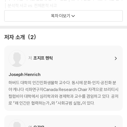
│ 분석적 사고 vs. 전체론적 사고
목차 더보기
Chapter 2 문화적 진화와 새로운 종의 탄생
학습하도록 진화하다 │ 진화하는 사회 │ 인간 심리와 제도의 공진화
저자 소개
2
Chapter 3 집단적 친족의 해체와 국가의 등장
거대한 공동체, 일리히타의 특별한 의례 │ 더 큰 공동체를 위한 필요조건
│ 전군대 국가를 형성하다 │ 다시 근대 국가를 향해
저
조지프 헨릭
Chapter 4 종교의 토대 위에 세워진 문화와 심리의 공동체
초자연적 믿음이 발달하다 │ 신과 의례의 진화 │ 자유의지와 도덕적 보편
Joseph Henrich
주의가 바꿔놓은 것들 │ ‘신뢰성을 높이는 보여주기’의 의미 │ WEIRD 심
하버드 대학의 인간진화생물학 교수다. 동시에 문화·인지·공진화 분
리의 토대가 완성되다
야 캐나다 석좌연구자Canada Research Chair 자격으로 브리티시
컬럼비아 대학에서 심리학과와 경제학과 교수를 겸임하고 있다. 공저
Part 2_ WEIRD, 세상에서 가장 이상한 집단의 탄생
로 『왜 인간은 협력하는가』와 『사회규범 실험』이 있다.
Chapter 5 교회, 유럽의 가족 제도를 개조하다
전통적 가족이 해체 │ 카롤루스 왕조와 기묘한 장원제 │ 계속되는 사회적,