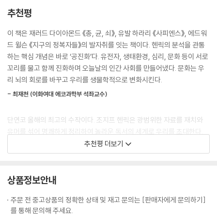
한 사회에서 근대 세계로 넘어가는 과정을 완전히 다른 시각에서 야심차
대 세계의 심리와 혁신 │ 맬서스의 덫에서 탈출하다
추천평
게 설명해냈다.” 하버드대학교 인간진화생물학과 교수, 조지프 헨릭의
《위어드》에 쏟아진 찬사들이다.
Chapter 14 총, 균, 쇠 그리고 다른 요인들
이 책은 재러드 다이아몬드 《총, 균, 쇠》, 유발 하라리 《사피엔스》, 에드워
경제적 불평등의 기원 │ 세계화 그 이후
드 윌슨 《지구의 정복자들》의 발자취를 잇는 책이다. 헨릭의 분석을 관통
이렇듯 전 세계가 이 책에 주목하고 열광하는 이유는 무엇일까? 수많은 학
하는 핵심 개념은 바로 ‘공진화’다. 유전자, 생태환경, 심리, 문화 등이 서로
자들이 ‘왜 서구가 부상했는가’라는 문제에 천착해왔다. 이 질문에 대해 저
감사의 말
꼬리를 물고 함께 진화하며 오늘날의 인간 사회를 만들어냈다. 문화는 우
자가 내놓는 대담하고도 흥미로운 대답에서 우리는 역사가 인간의 심리를
부록
리 뇌의 회로를 바꾸고 우리를 생물학적으로 변화시킨다.
어떻게 바꾸고, 인간의 심리가 역사를 어떻게 이끌어나가는지를 분명하게
주
- 최재천 (이화여대 에코과학부 석좌교수)
확인할 수 있다. 진화생물학과 문화 진화, 심리적 연구와 현장 실험, 첨단
참고문헌
경제학 등 다양한 분야의 흥미로운 연구를 결합해 책에 깊이를 더했다는
단연코 올해의 최고의 수작이다. 조지프 헨릭은 광범위한 자료를 재치와
평을 받는 저자의 글은 재레드 다이아몬드의 《총, 균, 쇠》 유발 하라리의
유머를 섞어 명쾌하게 정리하여 놀라운 독서의 세계로 우리를 초대한다.
《사피엔스》와 함께 회자되며, 근대의 기원에 관심이 있는 사람에게 필독
추천평 더보기
서로 평가받는다.
- 캐스 선스타인 (하버드대학교 로스쿨 교수, 《우리는 왜 극단에 끌리는가》 저자)
“위어드(WEIRD): 현대 서구 문명의 번영을 가져온 5가지 키워드”
사회 이론의 쟁점을 이해하는 데 도움이 되는 다양한 학문과 풍부한 데이
상품정보안내
5가지 키워드를 통해 인간의 심리와 사회의 진화론을 파헤치다!
터를 망라하여 친족에 기반한 사회에서 근대 세계로 넘어가는 과정을 완전
히 다른 시각에서 야심차게 설명해냈다.
주문 전 중고상품의 정확한 상태 및 재고 문의는 [판매자에게 문의하기]
서구의(Western) 교육 수준이 높고(Educated) 산업화된(Industriali
- 프랜시스 후쿠야마 (스탠퍼드대학교수 겸 정치경제학자, 《역사의 종말》 저자)
를 통해 문의해 주세요.
zed) 부유하고(Rich) 민주적인(Democratic) 사람들. 어쩌면 당신도