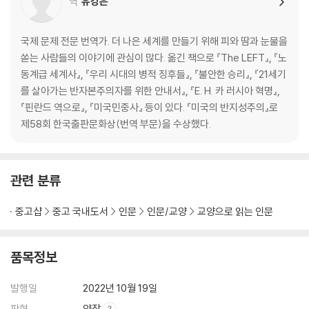
역
유강은
심리적 변화
Chapter 6 가족 제도의 변화가 가져온 심리적 변화
국제 문제 전문 번역가. 더 나은 세계를 만들기 위해 피와 땀과 눈물을
친족 집중도가 보여주는 유럽인들의 심리 변화 │ 교회가 가져온 정치, 경
쏟는 사람들의 이야기에 관심이 많다. 옮긴 책으로 『The LEFT』, 『노
제, 심리적 차이 │ 새로운 제도와 조직을 위한 심리가 싹트다
동계급 세계사』, 『우리 시대의 병적 징후들』, 『불안한 승리』, 『21세기
를 살아가는 반자본주의자를 위한 안내서』, 『E. H. 카 러시아 혁명』,
Chapter 7 농사 형태가 바꿔놓은 중국인들의 심리
『핀란드 역으로』, 『미국민중사』 등이 있다. 『미국의 반지성주의』로
중세 교회에서 형성된 현대인의 심리 │ 중국인과 인도인의 심리적 차이 │
제58회 한국출판문화상(번역 부문)을 수상했다.
경제적 번영을 위한 제도적 토대가 형성되다
Chapter 8 일부일처제의 심리학과 사회학
관련 분류
일부일처제라는 독특한 제도 │ 일부다처제의 수학 문제 │ 결혼 제도가 남
성 호르몬에 미치는 영향 │ 남성 호르몬이 가져온 심리적 변화 │ 일부일처
중고샵
중고 국내도서
인문
인문/교양
교양으로 읽는 인문
제와 평등한 가족의 탄생
Part 3_ WEIRD, 새로운 심리와 제도를 형성하다
품목정보
Chapter 9 친족에서 해방된 개인들, 상업 혁명을 이끌다
발행일
2022년 10월 19일
시장 규범과 포지티브섬 세계관 │ 후이족이 없으면 시장도 없다 │ 상업 혁
판형
양장