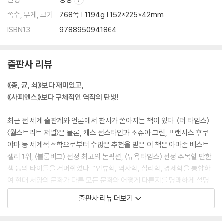
명과 도시 혁명 │ 시장 규범의 발전과 새로운 심리의 형성
쪽수, 무게, 크기
768쪽 | 1194g | 152*225*42mm
Chapter 10 집단 간 경쟁과 자발적 결사체의 성장
ISBN13
9788950941864
전쟁이 야기한 심리적 변화 │ 유럽 내 전쟁이 촉발한 도시의 성장 │ 집단
간 갈등이 문화적 진화의 추동력이 되다 │ 자발적 결사체의 등장 │ 경쟁의
출판사 리뷰
힘을 동력으로 삼다
《총, 균, 쇠》보다 재미있고,
Chapter 11 시장의 사고방식이 형성되다
《사피엔스》보다 구체적인 역작의 탄생!
노동이 미덕이 된 사회 │ WEIRD 인성의 기원 │ WEIRD 인성의 성립과 진
화
최근 전 세계 출판계와 언론에서 찬사가 쏟아지는 책이 있다. 〈더 타임스〉
〈월스트리트 저널〉은 물론, 캐스 선스타인과 조슈아 그린, 프랜시스 후쿠
Part 4_ WEIRD, 근대 세계의 문을 열다
야마 등 세계적 석학으로부터 수많은 추천을 받은 이 책은 아마존 베스트
셀러 1위, 〈블룸버그〉 선정 최고의 논픽션, 〈뉴욕타임스〉 선정 주목할 만한
Chapter 12 WEIRD가 만들어낸 법률, 과학 그리고 종교
책 등의 타이틀을 거머쥐었다. “인류학, 역사학, 심리학, 경제학을 통합하
개인의 권리와 서구 법 제도의 발전 │ 대의정부와 민주주의 │ 가장 WEIR
여 현대 서양의 문화가 다른 모든 문화와 어떻게 다른지를 명쾌하게 설명
D한 종교, 프로테스탄티즘 │ 계몽주의 사상가들의 역할
해낸 탁월한 저작”, “인간의 본성은 어디에서나 동일하다는 심리학과 경제
출판사 리뷰 더보기
학의 기본 가정을 송두리째 흔들어놓는 책”, “사회 이론의 쟁점을 이해하
Chapter 13 유럽의 집단지능이 폭발하다
는 데 도움이 되는 다양한 학문과 풍부한 데이터를 망라하여 친족에 기반
집단지능의 확대를 위한 전제조건 │ 더 많은 창의성이 뿌리를 내리다 │ 근