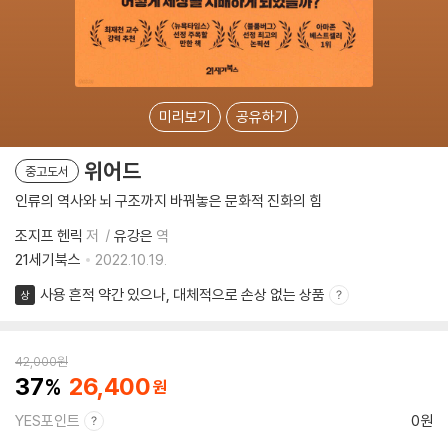
미리보기
공유하기
위어드
중고도서
인류의 역사와 뇌 구조까지 바꿔놓은 문화적 진화의 힘
조지프 헨릭
저
유강은
역
21세기북스
2022.10.19.
사용 흔적 약간 있으나, 대체적으로 손상 없는 상품
상
42,000
원
37
26,400
YES포인트
0원