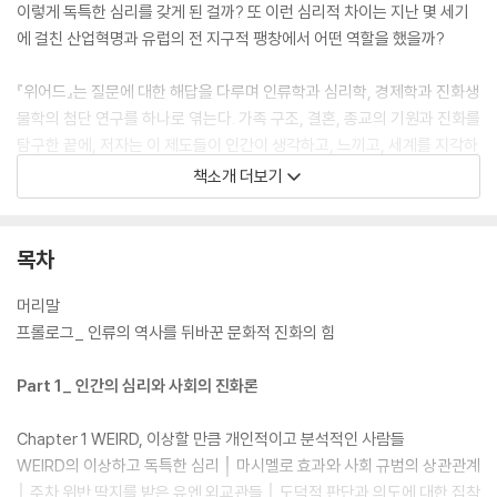
이렇게 독특한 심리를 갖게 된 걸까? 또 이런 심리적 차이는 지난 몇 세기
에 걸친 산업혁명과 유럽의 전 지구적 팽창에서 어떤 역할을 했을까?
『위어드』는 질문에 대한 해답을 다루며 인류학과 심리학, 경제학과 진화생
물학의 첨단 연구를 하나로 엮는다. 가족 구조, 결혼, 종교의 기원과 진화를
탐구한 끝에, 저자는 이 제도들이 인간이 생각하고, 느끼고, 세계를 지각하
는 방식을 만들어 내는 과정을 담아냈다. 또한 일부일처 핵가족의 기원을
책소개 더보기
고대 후기까지 추적하며 로마가톨릭교회가 가장 기본적인 인간 제도(결혼
과 친족 제도)를 변형시킴으로써 어떻게 의도치 않게 사람들의 심리를 변
화시키고 서구 문명의 궤적을 이동시켰는지를 보여준다.
목차
광대한 범위에 걸쳐 놀랍도록 세부적인 사실을 파고든다는 점에서 도발적
머리말
이고 매력적인 이 책은 문화와 제도와 심리가 어떻게 서로를 모양 짓는지
프롤로그_ 인류의 역사를 뒤바꾼 문화적 진화의 힘
를 탐구하고, 이런 사실이 우리 인간의 가장 개인적인 자아 인식과 인류 역
사를 움직이는 대규모 사회·정치·경제적 힘에 어떤 영향을 끼쳤는지 설명
Part 1_ 인간의 심리와 사회의 진화론
하는 길잡이가 되어줄 것이다.
Chapter 1 WEIRD, 이상할 만큼 개인적이고 분석적인 사람들
WEIRD의 이상하고 독특한 심리 │ 마시멜로 효과와 사회 규범의 상관관계
│ 주차 위반 딱지를 받은 유엔 외교관들 │ 도덕적 판단과 의도에 대한 집착