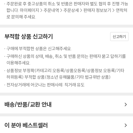
주문완료 후 중고상품의 취소 및 반품은 판매자와 별도 협의 후 진행 가능
WEIRD 일지 모른다. 만약 그렇다면 당신은 심리적으로 조금 독특한 특징
합니다. 마이페이지 > 주문내역 > 주문상세 > 판매자 정보보기 > 연락처
인류학, 역사학, 심리학, 경제학을 통합하여 현대 서양의 문화가 다른 모든
을 갖고 있을 것이다. 오늘날 세계의 많은 지역, 그리고 지금까지 살았던 대
로 문의해 주세요.
문화와 어떻게 다른지를 명쾌하게 설명해낸 탁월한 저작이다. 인간의 본성
다수 사람들과 달리, WEIRD는 대단히 개인주의적이고, 자신의 생각에 사
은 어디에서나 동일하다는 심리학과 경제학의 기본 가정을 송두리째 흔들
로잡혀 있으며, 통제 지향적이고, 일반적인 관행을 따르지 않으며, 분석적
어놓는다.
이다. WEIRD는 관계와 사회적 역할보다는 자기 자신, 다시 말해 자신의
부적합 상품 신고하기
신고하기
특성, 성취, 열망에 초점을 맞춘다. WEIRD는 어떤 상황에서든 ‘자기 자
- 리처드 니스벳 (사회심리학자, 《생각의 지도》 저자)
신’이고자 하며 다른 사람의 일관되지 못한 모습을 유연함이 아니라 위선
구매에 부적합한 상품은 신고해주세요.
으로 여긴다. 이것은 인식, 기억, 관심, 추론, 동기부여, 의사결정, 도덕적
구매하신 상품의 상태, 배송, 취소 및 반품 문의는 판매자 묻고 답하기를
읽는 내내 흥분을 감출 수 없는 기념비적인 저서다. 현대 서구 사회가 누리
판단 등 저자가 언급한 심리학이라는 영역의 몇 가지 사례일 뿐이다.
이용해주세요.
는 번영이 유럽 계몽주의보다 수백 년 앞서 우연히 만들어진 이상한 사고
상품정보 부정확(카테고리 오등록/상품오등록/상품정보 오등록/기타
방식 때문이라는 저자의 주장은 놀라울 뿐이다. 이 주장이 믿기지 않는다
인류학자 클리퍼드 기어츠는 말했다. “서구 사회가 가지고 있는 개인 개념
허위등록) 부적합 상품(청소년 유해물품/기타 법규위반 상품)
면 이 시대 최고의 사상가인 저자가 제시하는 수많은 증거를 마주할 준비
은 사람을 다른 이들과 자신을 구분하고, 독특하며, 어느 정도 통합된 동기
전자상거래에 어긋나는 판매사례: 직거래 유도
를 하시라.
가 있을 뿐만 아니라 의식, 감정, 판단, 행동의 역동적 중심으로서 다른 사
- 조슈아 그린 (하버드대학교 심리학 교수, 《옳고 그름》 저자)
람들과는 물론이고 사회적, 자연적 배경과 구분되는 자신만의 고유한 세계
배송/반품/교환 안내
를 구성하는 하나의 인지적 우주로서 파악한다. 이것은 우리에게는 결코
흥미진진하고 도발적이며 감탄을 자아내는 책이다. 엄밀한 과학적 근거를
바뀔 수 없는 것처럼 보일지 몰라도 세계의 다양한 문화적 맥락 속에서 다
바탕으로 저자가 풀어내는 문화적 다양성과 진화에 관한 흥미진진한 설명
소 독특한 관념이다.”
이 분야 베스트셀러
은 재러드 다이아몬드의 《총 균 쇠》의 내용을 뛰어넘는다.