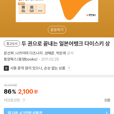
공유하기
두 권으로 끝내는 일본어뱅크 다이스키 상
중고도서
문선희
,
나카야마 다츠나리
,
성해준
,
박은희
공저
동양북스(동양books)
2011.02.28.
사용 흔적 많이 있으나, 손상 없는 상품
중
15,000
원
86
2,100
YES포인트
0원
앱 다운 시 1천원 상품권