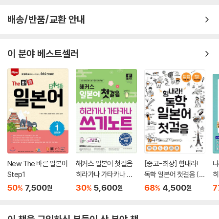
배송/반품/교환 안내
이 분야 베스트셀러
New The 바른 일본어
해커스 일본어 첫걸음
[중고-최상] 힘내라!
나
Step1
히라가나 가타카나 쓰
독학 일본어 첫걸음 (책
히
기노트
+ 쓰기 노트/워크북 +
기
50
7,500
30
5,600
68
4,500
7
%
%
%
원
원
원
미니북h + MP3 파일
다운로드)