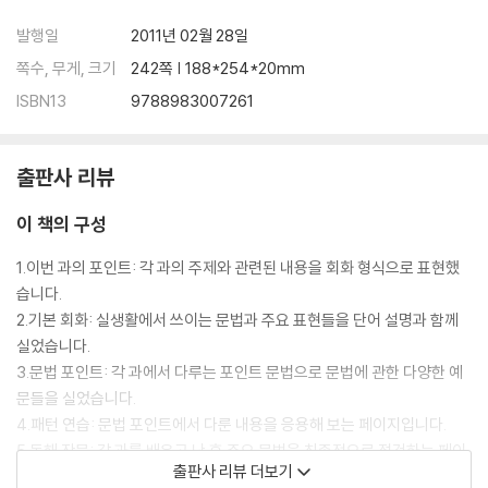
발행일
2011년 02월 28일
쪽수, 무게, 크기
242쪽 | 188*254*20mm
ISBN13
9788983007261
출판사 리뷰
이 책의 구성
1.이번 과의 포인트: 각 과의 주제와 관련된 내용을 회화 형식으로 표현했
습니다.
2.기본 회화: 실생활에서 쓰이는 문법과 주요 표현들을 단어 설명과 함께
실었습니다.
3.문법 포인트: 각 과에서 다루는 포인트 문법으로 문법에 관한 다양한 예
문들을 실었습니다.
4.패턴 연습: 문법 포인트에서 다룬 내용을 응용해 보는 페이지입니다.
5.독해 작문: 각 과를 배우고 난 후 주요 문법을 최종적으로 점검하는 페이
출판사 리뷰 더보기
지입니다.