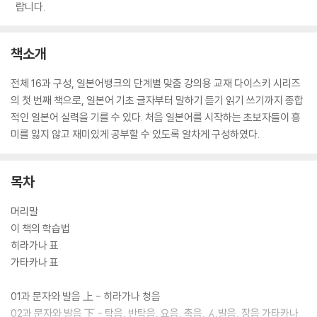
랍니다.
책소개
전체 16과 구성, 일본어뱅크의 단계별 맞춤 강의용 교재 다이스키 시리즈
의 첫 번째 책으로, 일본어 기초 글자부터 말하기 듣기 읽기 쓰기까지 종합
적인 일본어 실력을 기를 수 있다. 처음 일본어를 시작하는 초보자들이 흥
미를 잃지 않고 재미있게 공부할 수 있도록 알차게 구성하였다.
목차
머리말
이 책의 학습법
히라가나 표
가타카나 표
01과 문자와 발음 上 - 히라가나 청음
02과 문자와 발음 下 - 탁음, 반탁음, 요음, 촉음, ん발음, 장음 가타카나