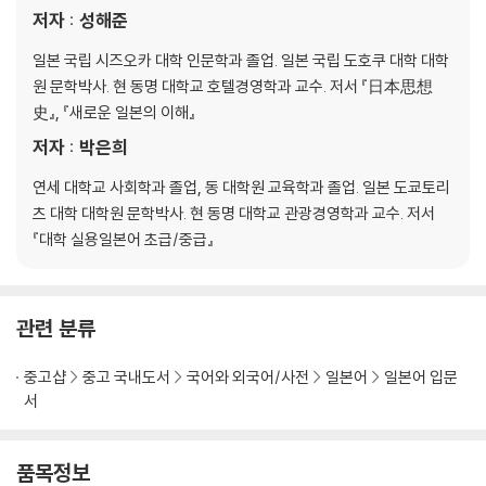
부록
저자 : 성해준
듣기 연습 스크립트와 정답
초보자가 자주 틀리는 일본어
일본 국립 시즈오카 대학 인문학과 졸업. 일본 국립 도호쿠 대학 대학
3과~16과 어휘 총정리
원 문학박사. 현 동명 대학교 호텔경영학과 교수. 저서 『日本思想
史』, 『새로운 일본의 이해』
저자 : 박은희
연세 대학교 사회학과 졸업, 동 대학원 교육학과 졸업. 일본 도쿄토리
츠 대학 대학원 문학박사. 현 동명 대학교 관광경영학과 교수. 저서
『대학 실용일본어 초급/중급』
관련 분류
중고샵
중고 국내도서
국어와 외국어/사전
일본어
일본어 입문
서
품목정보