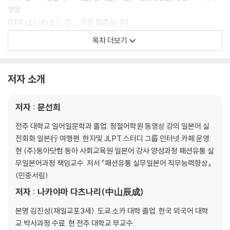
청음
03과 はじめまして。 처음 뵙겠습니다.
04과 これは 何ですか。 이것은 무엇입니까?
목차 더보기
05과 今 何時ですか。 지금 몇 시입니까?
06과 今日は 何月何日ですか。 오늘은 몇 월 며칠입니까?
07과 この ケ-キは いくらですか。 이 케이크는 얼마입니까?
저자 소개
08과 日本語は とても おもしろいです。 일본어는 아주 재미있습니
다.
저자 : 문선희
09과 靜かで、きれいな部屋ですね。 조용하고 깨끗한 방이군요.
10과 日本語?校は どこですか。 일본어 학교는 어디입니까?
전주 대학교 일어일문학과 졸업. 정철어학원 동영상 강의 일본어 실
11과 何人家族ですか。몇 식구입니까?
전회화 일본行 여행편. 한자및 JLPT 스터디 그룹 인터넷 카페 운영.
12과 友達と 一?に 映畵を 見ます。친구와 함께 영화를 봅니다.
현 (주)동아닷컴 동아 사회교육원 일본어 강사 양성과정 패션유통 실
13과 最近 寒く なりましたね。 요즘 추워졌네요.
무일본어과정 책임교수. 저서 『패션유통 실무일본어 직무능력향상』
14과 友達と 遊びに 行きます。 친구와 놀러 갑니다.
(민중서림)
15과 漢字も 多いし、讀み方も 難しいですね。 한자도 많고, 읽는
저자 : 나카야마 다츠나리(中山辰成)
법도 어렵네요.
16과 今 何を して いますか。 지금 무엇을 하고 있습니까?
본명 김진성(재일교포3세). 도쿄 소카 대학 졸업. 한국 외국어 대학
교 박사과정 수료. 현 전주 대학교 부교수.