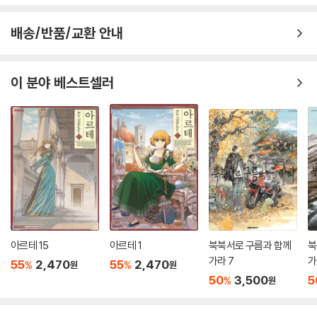
배송/반품/교환 안내
이 분야 베스트셀러
아르테 15
아르테 1
북북서로 구름과 함께
북
가라 7
가
55
2,470
55
2,470
%
%
원
원
50
3,500
5
%
원