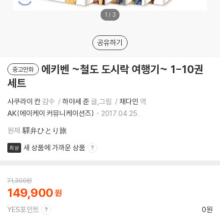
1
/
3
공유하기
에키벤 ~철도 도시락 여행기~ 1-10권
중고만화
세트
사쿠라이 칸
감수
하야세 준
글,그림
채다인
역
AK(에이케이 커뮤니케이션즈)
2017.04.25.
원제
驛弁ひとり旅
새 상품에 가까운 상품
최상
71,300
원
149,900
YES포인트
0원