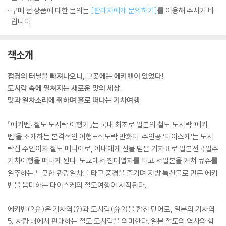
구매 전 상품에 대한 문의는
[판매자에게 문의하기]
를 이용해 주시기 바
랍니다.
책소개
접경의 터널을 빠져나오니, 그곳에는 에키벤이 있었다!
도시락 속에 펼쳐지는 새로운 맛의 세상.
맛과 열차소리에 취하며 홀로 떠나는 기차여행
『에키벤: 철도 도시락 여행기』는 국내 최초로 일본의 철도 도시락 ‘에키
벤’을 소개하는 본격적인 여행+식도락 만화다. 주인공 ‘다이스케’는 도시
락집 주인이자 철도 매니아로, 아내에게 선물 받은 기차표로 일본전국일주
기차여행을 떠나게 된다. 도쿄에서 침대열차를 타고 서일본을 거쳐 큐슈를
일주하는 느긋한 관광열차를 타고 풍경을 즐기며 지방 특산물로 만든 에키
벤을 음미하는 다이스케의 철도여행이 시작된다.
에키벤(?弁)은 기차역(?)과 도시락(弁?)을 합친 단어로, 일본의 기차역
및 차량 내에서 판매하는 철도 도시락을 의미한다. 일본 철도의 역사와 함