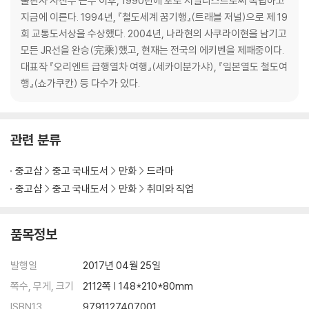
출판사 사진부 근무 이후, 1990년에 포토 저널리스트로써 독립하고
지금에 이른다. 1994년, 『철도세계 꿈기행』(트래블 저널)으로 제 19
회 교통도서상을 수상했다. 2004년, 나라현의 사쿠라이현을 남기고
모든 JR선을 완승(完乘)했고, 현재는 전국의 에키벤을 제패중이다.
대표작 『오리엔트 급행열차 여행』(세카이분가샤), 『일본열도 철도여
행』(쇼가쿠칸) 등 다수가 있다.
관련 분류
중고샵
중고 국내도서
만화
드라마
중고샵
중고 국내도서
만화
취미와 직업
품목정보
발행일
2017년 04월 25일
쪽수, 무게, 크기
2112쪽 | 148*210*80mm
ISBN13
9791127407001