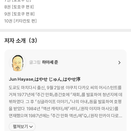
8권 [토호쿠 편 II]
9권 [토호쿠 편 III]
10권 [키타칸토 편]
저자 소개
3
글그림
하야세 준
Jun Hayase,はやせ じゅん,はやせ淳
도쿄도 마치다시 출신, 9월 2일생. 야쿠치 다카오 씨의 어시스턴트를
거쳐 1977년에 「주간 만화」증간호에 『재회』를 발표하여 청년지에 데
뷔하였다. 그 후 『싱글라이프 이야기』『나의 아내』등을 발표하여 호평
을 받았다. 1984년 「액션 캐릭터」에『셔터』(원작 야지마 마사오)를
연재했으며 1987년에는 「주간 만화 액션」에『Q』(원작 만카이 다로)
를 연재하였다. 이어서 같은 잡지에『도쿄 폭탄』(원작 야지마 마사오)
펼쳐보기
를 연재하여 잇따라 히트한 바 있다. 세련된 그림과 치밀한 묘사로 정