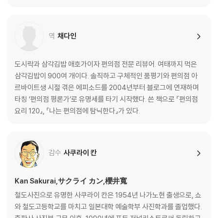
평이 나 있으며 대표작은 『셔터』『Q』『헤이세이 바보 인명록』『싫은
놈』『도쿄 폭탄』『기적의 프로젝트
역
채다인
도시락과 삼각김밥 애호가이자 편의점 전문 리뷰어. 여태까지 먹은
삼각김밥이 900여 개이다. 솔직하고 구체적인 품평기와 편의점 아
르바이트생 시절 겪은 에피소드를 2004년부터 블로그에 연재하며
타칭 ‘편의점 평론가’로 유명세를 타기 시작했다. 쓴 책으로 『편의점
요리 120』, 『나는 편의점에 탐닉한다』가 있다.
감수
사쿠라이 칸
Kan Sakurai,サクライ カン,櫻井寬
철도사진으로 유명한 사쿠라이 칸은 1954년 나가노현 출생으로, 쇼
와 철도고등학교를 마치고 일본대학 예술학부 사진학과를 졸업했다.