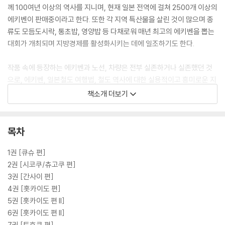
께 100여년 이상의 역사를 지니며, 현재 일본 전역에 걸쳐 2500개 이상의
에키벤이 판매중이라고 한다. 또한 각 지역 특산물을 살린 것이 많으며 종
류도 모듬도시락, 통초밥, 영양밥 등 다채로워 매년 최고의 에키벤을 뽑는
대회가 개최되며 지방경제를 활성화시키는 데에 일조하기도 한다.
작품 속에 등장하는 에키벤과 노선, 차량은 전부 실존하거나 실존했던 것
으로, 에키벤, 일본철도 여행법, 철도 역사에 대한 실용적이고 흥미로운 지
식을 얻을 수 있다. 1권은 서일본, 큐슈편으로 지역특산물을 살려 만든 고
책소개 더보기
등어초밥 도시락, 돈코츠 도시락, 복어 도시락, 명란젓 도시락, 유후인의
숲 도시락 등이 선보인다. 부록으로 작품 속의 에키벤의 칼라 사진, 최신 구
매정보, JR큐슈 노선도로 보는 각 역 명물 에키벤 가이드가 들어있다.
목차
1권 [큐슈 편]
2권 [시코쿠/츄고쿠 편]
3권 [간사이 편]
4권 [홋카이도 편]
5권 [홋카이도 편 II]
6권 [홋카이도 편 II]
7권 [토호쿠 편]