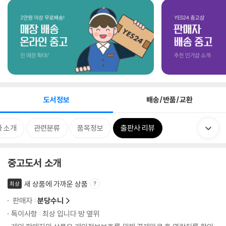
도서정보
배송/반품/교환
 소개
관련분류
품목정보
출판사 리뷰
중고도서 소개
새 상품에 가까운 상품
최상
판매자 :
분당수니
특이사항 : 최상 입니다 방 옆위