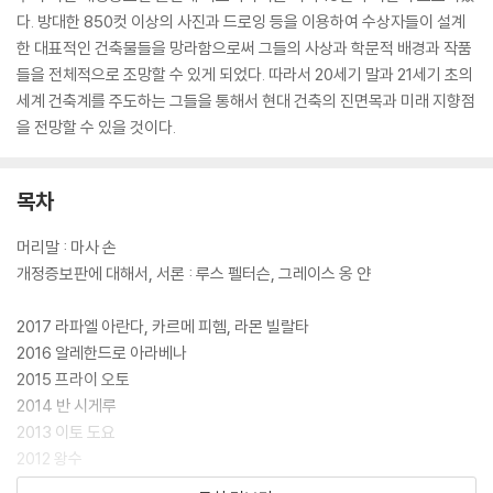
다. 방대한 850컷 이상의 사진과 드로잉 등을 이용하여 수상자들이 설계
한 대표적인 건축물들을 망라함으로써 그들의 사상과 학문적 배경과 작품
들을 전체적으로 조망할 수 있게 되었다. 따라서 20세기 말과 21세기 초의
세계 건축계를 주도하는 그들을 통해서 현대 건축의 진면목과 미래 지향점
을 전망할 수 있을 것이다.
목차
머리말 : 마사 손
개정증보판에 대해서, 서론 : 루스 펠터슨, 그레이스 옹 얀
2017 라파엘 아란다, 카르메 피헴, 라몬 빌랄타
2016 알레한드로 아라베나
2015 프라이 오토
2014 반 시게루
2013 이토 도요
2012 왕수
2011 에두아르두 소투 드 모라