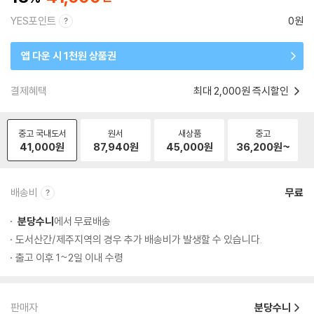
YES포인트
0원
앱 다운 시 1천원 상품권
결제혜택
최대 2,000원 즉시할인
중고 국내도서
원서
새상품
중고
41,000
원
87,940
원
45,000
원
36,200
원~
배송비
무료
분당수니
에서 무료배송
도서산간/제주지역의 경우 추가 배송비가 발생할 수 있습니다.
출고 이후 1~2일 이내 수령
판매자
분당수니