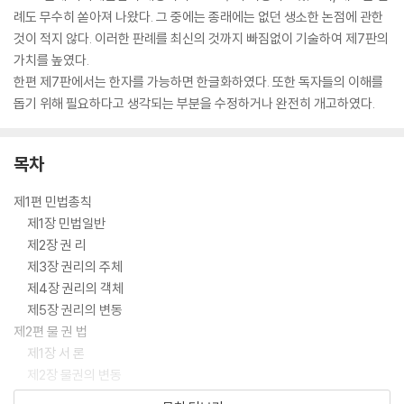
례도 무수히 쏟아져 나왔다. 그 중에는 종래에는 없던 생소한 논점에 관한
것이 적지 않다. 이러한 판례를 최신의 것까지 빠짐없이 기술하여 제7판의
가치를 높였다.
한편 제7판에서는 한자를 가능하면 한글화하였다. 또한 독자들의 이해를
돕기 위해 필요하다고 생각되는 부분을 수정하거나 완전히 개고하였다.
목차
제1편 민법총칙
제1장 민법일반
제2장 권 리
제3장 권리의 주체
제4장 권리의 객체
제5장 권리의 변동
제2편 물 권 법
제1장 서 론
제2장 물권의 변동
제3장 기본물권