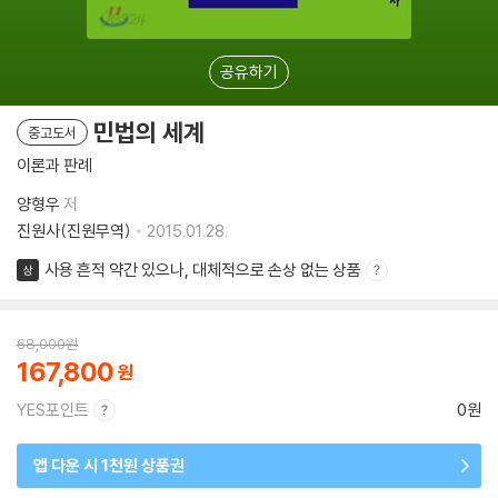
공유하기
민법의 세계
중고도서
이론과 판례
양형우
저
진원사(진원무역)
2015.01.28.
사용 흔적 약간 있으나, 대체적으로 손상 없는 상품
상
68,000
원
167,800
YES포인트
0원
앱 다운 시 1천원 상품권