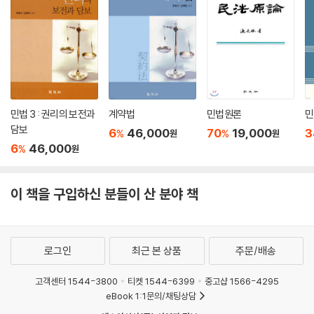
민법 3 : 권리의 보전과
계약법
민법원론
민
담보
6
46,000
70
19,000
3
%
%
원
원
6
46,000
%
원
이 책을 구입하신 분들이 산 분야 책
로그인
최근 본 상품
주문/배송
고객센터 1544-3800
티켓 1544-6399
중고샵 1566-4295
eBook 1:1문의/채팅상담