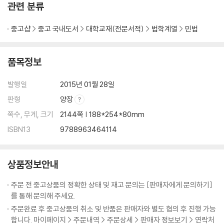
관련 분류
중고샵
중고 국내도서
대학교재(전문서적)
법학계열
민법
품목정보
발행일
2015년 01월 28일
판형
양장
쪽수, 무게, 크기
2144쪽 | 188*254*80mm
ISBN13
9788963464114
상품정보안내
주문 전 중고상품의 정확한 상태 및 재고 문의는 [판매자에게 문의하기]
를 통해 문의해 주세요.
주문완료 후 중고상품의 취소 및 반품은 판매자와 별도 협의 후 진행 가능
합니다. 마이페이지 > 주문내역 > 주문상세 > 판매자 정보보기 > 연락처