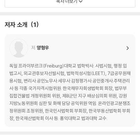
목차 더보기
제4장 용익물권
제5장 담보물권
제3편 채권총론
저자 소개
1
제1장 서 론
제2장 채권의 목적
제3장 채권의 효력
저
양형우
제4장 다수당사자의 채권관계 - 수인의 채권자 및 채무자
제5장 채권양도와 채무인수
제6장 채권의 소멸
독일 프라이부르크(Freiburg)대학교 법학박사. 사법시험, 행정.입
제4편 채권각론
법고시, 외교관후보자선발시험, 법학적성시험(LEET), 7급공무원채
제1장 계약총론
용시험, 변리사.공인노무사.세무사.감정평가사.공인중개사.주택관리
제2장 각종의 계약
사 등 각종 국가자격시험위원. 한국채무자회생법학회 회장, 법무부
제3장 사무관리
집합건물법 개정위원회 위원, 제8군단 지구 배상심의회 위원, 강원
제4장 부당이득
지방노동위원회 심판 및 화해 담당 공익위원 역임. 온라인광고분쟁조
제5장 불법행위
정위원회 조정위원, 한국민사법학회 부회장, 한국부동산법학회 부회
제5편 친족상속법
장, 한국재산법학회 이사 등. 홍익대학교 법과대학 교수.
제1장 서 론
제2장 친 족 법
제3장 상 속 법