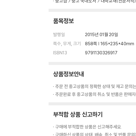
중고샵
중고 국내도서
대학교재(전문서적)
품목정보
발행일
2015년 01월 20일
쪽수, 무게, 크기
858쪽 | 165*235*40mm
ISBN13
9791130326917
상품정보안내
주문 전 중고상품의 정확한 상태 및 재고 문의는
주문완료 후 중고상품의 취소 및 반품은 판매자와
부적합 상품 신고하기
구매에 부적합한 상품은 신고해주세요.
구매하신 상품의 상태, 배송, 취소 및 반품 문