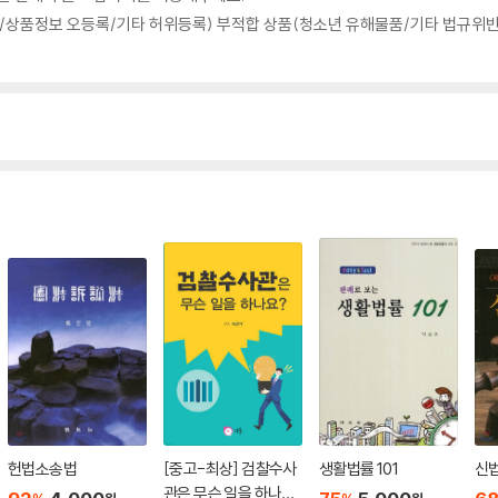
상품정보 오등록/기타 허위등록) 부적합 상품(청소년 유해물품/기타 법규위반
헌법소송법
[중고-최상] 검찰수사
생활법률 101
신
관은 무슨 일을 하나