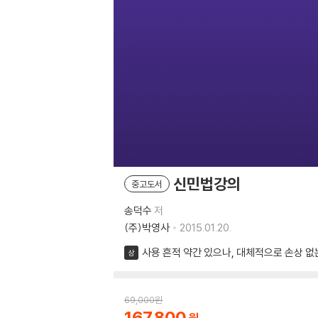
신민법강의
중고도서
송덕수
저
(주)박영사
2015.01.20.
사용 흔적 약간 있으나, 대체적으로 손상 없
상
69,000
원
167,800