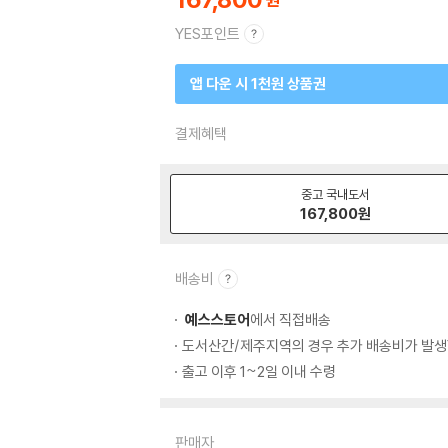
YES포인트
앱 다운 시 1천원 상품권
결제혜택
중고 국내도서
167,800
원
배송비
예스스토어
에서 직접배송
도서산간/제주지역의 경우 추가 배송비가 발생
출고 이후 1~2일 이내 수령
판매자