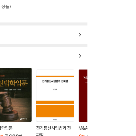
 상품)
법학입문
전기통신사업법과 전
M&A 계약의 해부
파법