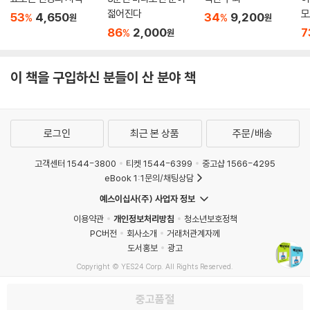
160 명예 교수님이 보여 주신 디스크의 일생
젊어진다
모
53
4,650
34
9,200
%
%
원
원
164 허리는 예금통장이다!
86
2,000
7
%
원
167 허리 부자는 어쩌다 허리 빈털터리가 되었나?
169 달라져야 낫는다!
172 요점 정리
이 책을 구입하신 분들이 산 분야 책
5장 협착증은 희망이 없는가?
로그인
최근 본 상품
주문/배송
176 디스크입니까, 협착입니까?
177 척추관협착증 진단과 흔들고 치는 고스톱
고객센터 1544-3800
티켓 1544-6399
중고샵 1566-4295
180 간헐적(間歇的) 파행(跛行)이란?
eBook 1:1문의/채팅상담
182 간헐적 파행으로 찾아내는 협착증의 실마리
예스이십사(주) 사업자 정보
186 척추관이 이토록 좁아졌는데 저절로 좋아질 거라고? 못 믿겠는데...
이용약관
개인정보처리방침
청소년보호정책
187 좁아진 척추관에 간헐적 파행이 생기는 이유
PC버전
회사소개
거래처관계자께
190 간헐적 파행으로 많이 당황하셨죠?
도서홍보
광고
191 척추관협착증은 디스크와 반대야. 허리 펴면 안 돼! 구부려야 해!
Copyright © YES24 Corp. All Rights Reserved.
194 척추관협착증이 디스크와 반대라고 생각하는 이유
MATOM8
195 협착도 디스크 때문이야!
중고품절
198 요점 정리