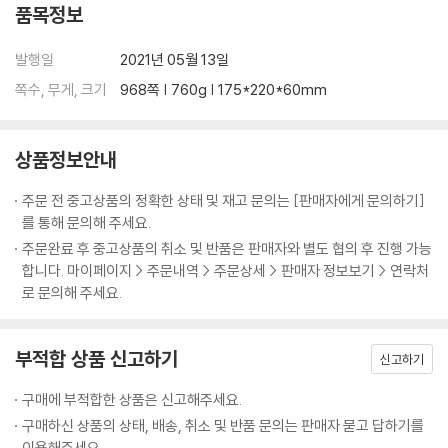
품목정보
3장 진화의 축복 좌골신경통, 디스크 탈출 경고장
발행일
2021년 05월 13일
82 나는 다리 뒤만 땅기고 허리는 하나도 아프지 않다고!
쪽수, 무게, 크기
968쪽 | 760g | 175*220*60mm
84 허리 디스크 탈출증이 번개라면 좌골신경통은 천둥
87 천둥 소리 살펴보기
90 탈출된 디스크를 꼭 떼어내야 하나요?
상품정보안내
91 디스크 탈출증을 둘러싼 수수께끼들
92 디스크 탈출 수수께끼에 관한 대가들의 논쟁
주문 전 중고상품의 정확한 상태 및 재고 문의는 [판매자에게 문의하기]
94 돼지 수핵을 뽑아 신경뿌리에 묻혔더니, 헉!
를 통해 문의해 주세요.
96 신경뿌리 속의 희한한 짐승 배측신경절
주문완료 후 중고상품의 취소 및 반품은 판매자와 별도 협의 후 진행 가능
101 더 놀라운 사실, 신경뿌리 염증을 쭉 지켜봤더니
합니다. 마이페이지 > 주문내역 > 주문상세 > 판매자 정보보기 > 연락처
104 더욱더 놀라운 사실, 좌골신경통을 치료하지 않고 쭉 지켜봤더니, 이
로 문의해 주세요.
럴수가!
107 천(千)의 얼굴 좌골신경통
111 고생 끝에 낙이 오듯 방사통 끝에 찾아 오는 뻣뻣함
부적합 상품 신고하기
신고하기
114 디스크탈출증치료의 큰 그림을 보라
구매에 부적합한 상품은 신고해주세요.
117 슬기로운 염증 치료
구매하신 상품의 상태, 배송, 취소 및 반품 문의는 판매자 묻고 답하기를
120 신경뿌리 스테로이드 주사, 질문과 대답(FAQ)
이용해주세요.