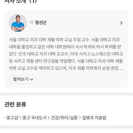
저자 소개
1
43 조상님도 못 막는, 골프 연습으로 깨진 종판
45 고양이가 아니라 새끼 호랑이야!
47 요통의 일생
저
정선근
50 여고생 아버지의 체면을 세운 4가지 질문
53 요점정리
서울 대학교 의과 대학 재활 의학 교실 주임 교수. 서울 대학교 의과
2장 탈출된 디스크 수술로 제거해야 하나?
대학을 졸업하고 같은 대학 대학원에서 석사 학위와 박사 학위를 받
았다. 단국 대학교 의과 대학 조교수, 미국 시카고 노스웨스턴 대학교
56 지우개 줍다 디스크 터진 박사님
및 시카고 재활 센터 연구원을 역임했다. 서울 대학교 의과 대학 재활
57 좌골신경통으로 울릉도에서 온 서양 청년
의학 교실 교수로 재직하고 있으며, 미국 재활 의학회지 상임 편집 위
60 고모리 박사, 탈출된 디스크는 어디로 갔소?
원으로 아시아 대표 자격으로 활동하고 있다. 대한 신경 근골격 초음
펼쳐보기
63 시카고재활센터의 프레스 교수가 알려준 배 내밀기 동작
파 학회 총무 위원장, 대한 임상 통증 학회 이사장, 대한 스포츠 의학
67 맥켄지의 운 좋은 발견
연구회 이사 겸 회장을 역임했다. 요통, 경부통, 척추 디스크, 오십견,
70 맥켄지 동작 으로 더 아플때?맥켄지 보다 신전!
관절 통증 등을 중심으로 임상 치
72 신전동작이 허리 디스크에 미치는 신통한 효과
관련 분류
74 신전동작, 신전자세 그리고 요추전만
76 요추전만과 허리 디스크의 상부상조(相扶相助)
중고샵
중고 국내도서
건강/취미/실용
질병과 치료법
79 요점정리