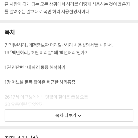
픈 사람이 겪게 되는 모든 상황에서 허리를 어떻게 사용하는 것이 옳은지
를 알려주는 말그대로 국민 허리 사용설명서이다.
목차
7 『백년허리』 개정증보판 머리말: ‘허리 사용설명서’를 내면서...
13 『백년허리』 초판 머리말: 왜 ‘백년허리’인가?
1권 진단편 : 내 허리 통증 해석하기
1장 어느날 문득 찾아온 뻐근한 허리통증
26 17세 여고생에게 느닷없이 찾아온 급성 요통
30 요통이란 무엇인가
34 근육이 뭉쳐 급성 요통이 생긴다?
목차 더보기
35 디스크는 찹쌀떡
39 앙금이 찹쌀떡을 찢는구나!
41 허리 삐끗한 디스크 어떻게 생겼나?