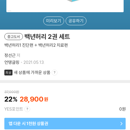
미리보기
공유하기
백년허리 2권 세트
중고도서
백년허리1 진단편 + 백년허리2 치료편
정선근
저
언탱글링
2021.05.13.
새 상품에 가까운 상품
최상
37,000
원
22
28,900
YES포인트
0원
앱 다운 시 1천원 상품권