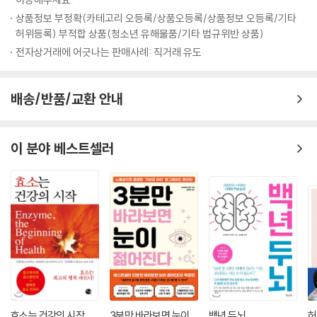
125 요점 정리
상품정보 부정확(카테고리 오등록/상품오등록/상품정보 오등록/기타
허위등록) 부적합 상품(청소년 유해물품/기타 법규위반 상품)
4장 찢어진 디스크의 애타는 구조신호 - 디스크성 요통
전자상거래에 어긋나는 판매사례: 직거래 유도
128 ‘보통’의 반대말이 ‘곱빼기’라면 ‘좌골신경통’의 반대말은 ‘디스크성 요
통’
배송/반품/교환 안내
129 보통과 곱빼기 구별하기
133 디스크성 통증을 설명하는 ‘디스크 내부 손상’
136 후방관절 때문에 아픈 것은 아닌가요?
이 분야 베스트셀러
139 디스크성 요통을 느끼는 부위
140 디스크성 요통의 전형적인 양상(낮은 통증 순)
142 심한 디스크 내부 손상, 왜 ‘디붕’인가?
145 디스크성 요통이 생기는 이유
146 디스크성 통증을 해결하는 방법들, 과연 올바른가?
150 순천향대의대 이경석 교수의 일갈
152 캐러기 박사와 75명의 용감한 피험자들
154 ‘디붕’은 진정 절망인가?
157 디붕은 절망이 아니라 갓난아기다
158 디스크 탈출과 디스크 내부 손상은 완전히 다른 병인가?
효소는 건강의 시작
3분만 바라보면 눈이
백년 두뇌
허