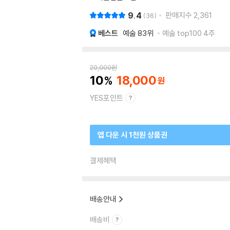
9.4
판매지수
2,361
36
베스트
예술
83위
예술 top100 4주
20,000
원
10
18,000
YES포인트
앱 다운 시 1천원 상품권
결제혜택
배송안내
배송비