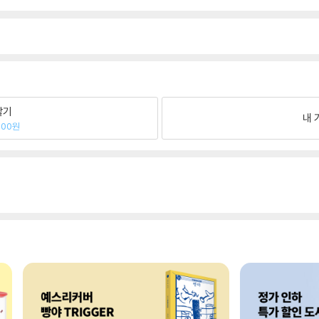
팔기
내 
000원