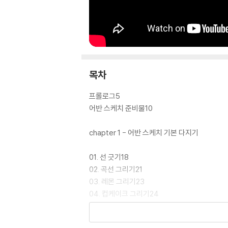
목차
프롤로그5
어반 스케치 준비물10
chapter 1 - 어반 스케치 기본 다지기
01. 선 긋기18
02. 곡선 그리기21
03. 레몬 그리기23
04. 컵케이크 그리기24
05. 풀 그리기25
06. 강아지풀 그리기26