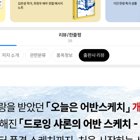
리뷰/한줄평
36
저자 소개
관련분류
품목정보
출판사 리뷰