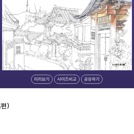
미리보기
사이즈비교
공유하기
초편)