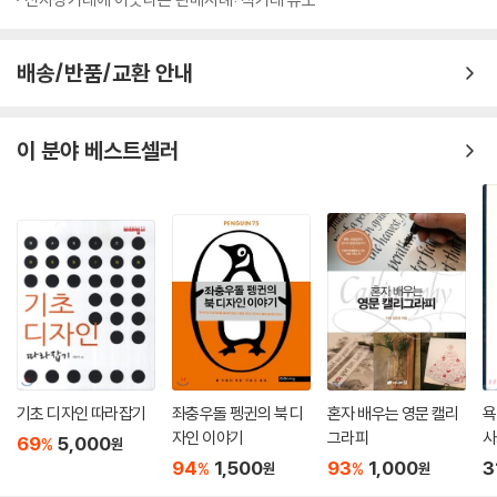
해외 그림책 작가 인터뷰
전 세계에서 활발하게 활동 중인 멋진 그림책 작가들의 뜨거운 이야기를
배송/반품/교환 안내
담습니다.
국내에 아직 생소하거나 이미 유명하지만 그림책 외에 알려진 이야기가 없
는 그림책 작가들을 만납니다.
이 분야 베스트셀러
MILIMBO - 책이 살아가는 방식
스페인이 지금 가장 주목하는 작가이자 디자인 스튜디오.
책, 게임, 전시의 긍정적인 순환을 보여주는 밀림보의 활동과 철학을 들어
본다.
ISABELLE SIMLER - 모든 것들의 찬란한 순간
한국어판 《푸른 시간》의 작가.
환상적인 세밀화로 아이와 어른의 감성을 동시에 자극하는 이자벨의 그리
기초 디자인 따라잡기
좌충우돌 펭귄의 북 디
혼자 배우는 영문 캘리
욕
는 마음에 대해 들어본다.
자인 이야기
그라피
사
69
5,000
%
원
94
1,500
93
1,000
3
%
%
원
원