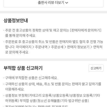
출판사 리뷰 더보기
출판계는 항상 마감에 쫓기기에 새로운 일러스트레이터들과 그림책 작가
들을 검토할 시간이 모자랍니다. 본지는 여기저기 흩어져 있는 일러스트레
이터들을 모아 출판사들에게 포트폴리오 라이브러리를 제공하려는 목적
상품정보안내
이 있습니다.
주문 전 중고상품의 정확한 상태 및 재고 문의는 [판매자에게 문의하기]
이 두 가지의 목적을 양손에 쥐면서 잡지의 기본 속성인 대중매체라는 것
를 통해 문의해 주세요.
을 잊지 않기 위해 이야기를 더했습니다. 그림책 시장과 작가들의 작업, 국
주문완료 후 중고상품의 취소 및 반품은 판매자와 별도 협의 후 진행 가능
내외 멋진 그림책을 이야기로 풀어내어 대중이 쉽게 접근할 수 있도록 했
합니다. 마이페이지 > 주문내역 > 주문상세 > 판매자 정보보기 > 연락처
습니다. 그림책의 자유로운 세계가 많은 이들에게 누구도 침해할 수 없는
로 문의해 주세요.
‘자기만의 방’이 되어주길 희망합니다.
부적합 상품 신고하기
기획기사
신고하기
그림책에 관련한 흥미로운 읽을거리와 유익한 정보를 준비합니다.
구매에 부적합한 상품은 신고해주세요.
구매하신 상품의 상태, 배송, 취소 및 반품 문의는 판매자 묻고 답하기를
팝업과 페이퍼커팅 북 - 책 안에 핀 한 송이 예술.
이용해주세요.
팝업북과 페이퍼커팅북의 간략한 역사와 함께 현주소를 보여주는 감탄할
상품정보 부정확(카테고리 오등록/상품오등록/상품정보 오등록/기타
만한 일곱 권의 책을 소개합니다.
허위등록) 부적합 상품(청소년 유해물품/기타 법규위반 상품)
전자상거래에 어긋나는 판매사례: 직거래 유도