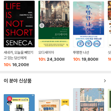
세네카, 오늘을 빼앗기
오디세이아
투명한 나선
싯
고 있는 당신에게
10
24,300
10
19,800
1
%
%
원
원
10
16,200
%
원
이 분야 신상품