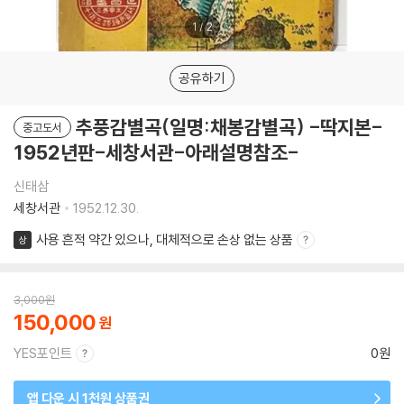
1
/
2
공유하기
추풍감별곡(일명:채봉감별곡) -딱지본-
중고도서
1952년판-세창서관-아래설명참조-
신태삼
세창서관
1952.12.30.
사용 흔적 약간 있으나, 대체적으로 손상 없는 상품
상
3,000
원
150,000
YES포인트
0원
앱 다운 시 1천원 상품권