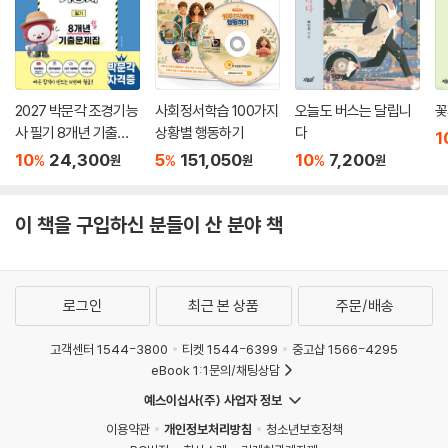
2027 박문각 조경기능
사회정서학습 100가지
오늘도 버스는 달립니
꽃
사 필기 8개년 기출문
상황별 행동하기
다
1
제집
10
24,300
5
151,050
10
7,200
%
%
%
원
원
원
이 책을 구입하신 분들이 산 분야 책
로그인
최근 본 상품
주문/배송
고객센터 1544-3800
티켓 1544-6399
중고샵 1566-4295
eBook 1:1문의/채팅상담
예스이십사(주) 사업자 정보
이용약관
개인정보처리방침
청소년보호정책