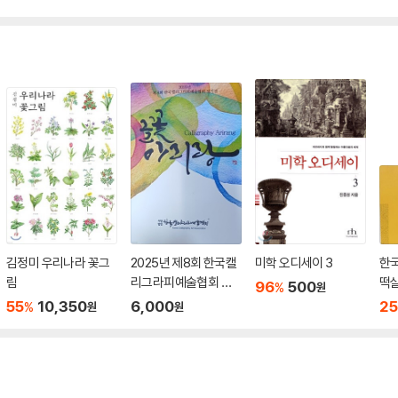
김정미 우리나라 꽃그
2025년 제8회 한국캘
미학 오디세이 3
한국
림
리그라피예술협회 정
떡살
96
500
%
원
기전 도록 -글꽃 아리
년판
55
10,350
6,000
25
%
원
원
랑
쪽(
박