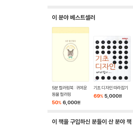
이 분야 베스트셀러
5분 컬러링북 : 귀여운
기초 디자인 따라잡기
동물 컬러링
69
5,000
%
원
50
6,000
%
원
이 책을 구입하신 분들이 산 분야 책