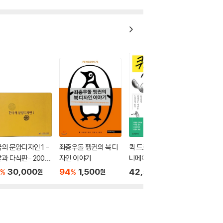
의 문양디자인 1 -
좌충우돌 펭귄의 북 디
퀵 드로잉 - 베테랑 애
과 다식판- 2001
자인 이야기
니메이터가 알려주는
- 300/212, 254
역동적인 인물 스케치
30,000
94
1,500
42,500
%
%
원
원
원
CD없음)-국립민속
기법
물관-