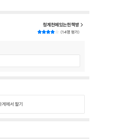
청계천에있는헌책방
14명 평가
가게에서 팔기