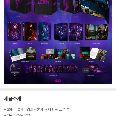
제품소개
- 32P 북클릿 (영화평론가 조재휘 원고 수록)
- 캐릭터카드 12종