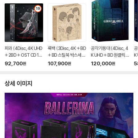
19
파과 (4Disc, 4K UHD
룩백 (3Disc, 4K + BD
공각기동대 (4Disc, 4
공
+ 2BD + OST CD 15
+ BD 스틸북 박스세트
K UHD + BD 원클릭박
K
00장 한정 스틸북 한정
한정판) : 블루레이
스 스틸북 한정판 C Ty
스
92,700
107,900
120,000
5
원
원
원
판) : 블루레이
pe) : 블루레이
e
상세 이미지