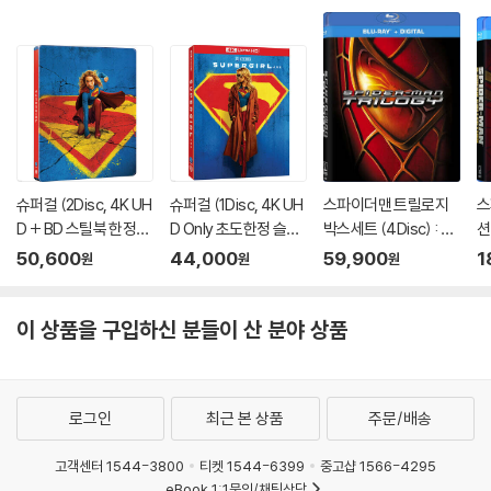
슈퍼걸 (2Disc, 4K UH
슈퍼걸 (1Disc, 4K UH
스파이더맨 트릴로지
스
D + BD 스틸북 한정
D Only 초도한정 슬립
박스세트 (4Disc) : 블
션
판) (펀치) : 블루레이
케이스) : 블루레이
루레이
블
50,600
44,000
59,900
1
원
원
원
이 상품을 구입하신 분들이 산 분야 상품
로그인
최근 본 상품
주문/배송
고객센터 1544-3800
티켓 1544-6399
중고샵 1566-4295
eBook 1:1문의/채팅상담