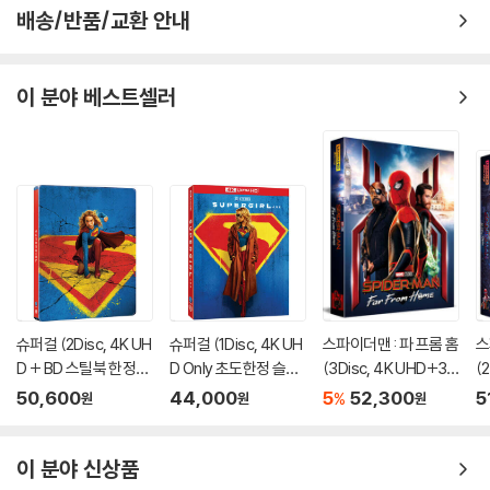
배송/반품/교환 안내
이 분야 베스트셀러
슈퍼걸 (2Disc, 4K UH
슈퍼걸 (1Disc, 4K UH
스파이더맨 : 파 프롬 홈
스
D + BD 스틸북 한정
D Only 초도한정 슬립
(3Disc, 4K UHD+3D
(
판) (펀치) : 블루레이
케이스) : 블루레이
+BD 렌티큘러 풀슬립
렌
50,600
44,000
5
52,300
5
%
원
원
원
B1 스틸북 넘버링 한정
틸
판) : 블루레이
블
이 분야 신상품