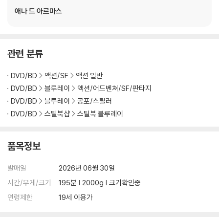
애나 드 아르마스
관련 분류
DVD/BD
액션/SF
액션 일반
DVD/BD
블루레이
액션/어드벤쳐/SF/판타지
DVD/BD
블루레이
공포/스릴러
DVD/BD
스틸북샵
스틸북 블루레이
품목정보
발매일
2026년 06월 30일
시간/무게/크기
195분 | 2000g | 크기확인중
연령제한
19세 이용가