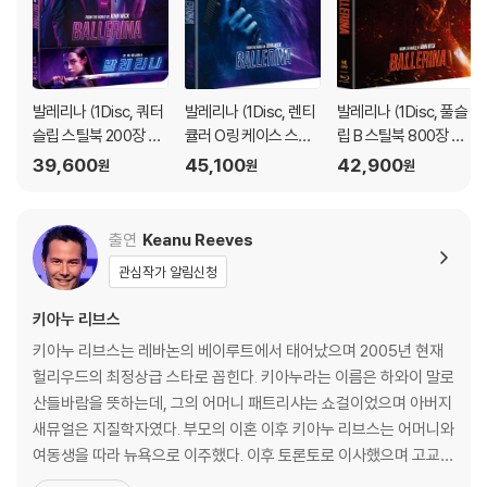
탁드립니다.
발레리나 (1Disc, 쿼터
발레리나 (1Disc, 렌티
발레리나 (1Disc, 풀슬
슬립 스틸북 200장 한
큘러 O링 케이스 스틸
립 B 스틸북 800장 한
정판) : 블루레이
북 900장 한정판) : 블
정판) : 블루레이
39,600
45,100
42,900
원
원
원
루레이
출연
Keanu Reeves
관심작가 알림신청
키아누 리브스
키아누 리브스는 레바논의 베이루트에서 태어났으며 2005년 현재
헐리우드의 최정상급 스타로 꼽힌다. 키아누라는 이름은 하와이 말로
산들바람을 뜻하는데, 그의 어머니 패트리샤는 쇼걸이었으며 아버지
새뮤얼은 지질학자였다. 부모의 이혼 이후 키아누 리브스는 어머니와
여동생을 따라 뉴욕으로 이주했다. 이후 토론토로 이사했으며 고교
시절에는 아이스 하키와 드라마에 흥미를 보였다. 1986년 그는 하키