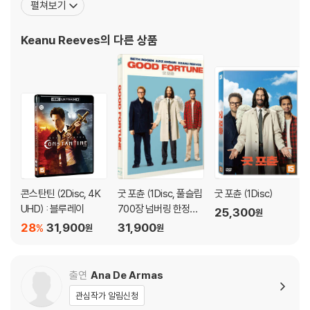
펼쳐보기
영화인 <영블러드>에 짧게 모습을 보였으며 톰 헌터스 감독의 <리
버스 엣지>로 영화팬들의 주목을 받았다. 이후 스티븐 프리어즈 감독
Keanu Reeves
의 다른 상품
의 <위험한 관계>에서 글렌 클로즈, 존 말코비치, 미셸 파
콘스탄틴 (2Disc, 4K
굿 포츈 (1Disc, 풀슬립
굿 포츈 (1Disc)
UHD) : 블루레이
700장 넘버링 한정판)
25,300
원
: 블루레이
28
31,900
31,900
%
원
원
출연
Ana De Armas
관심작가 알림신청