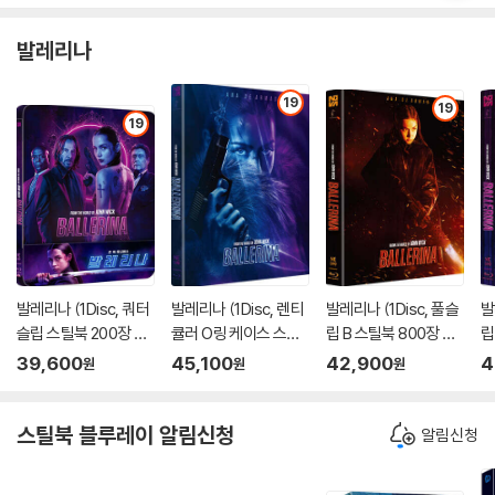
발레리나
19
19
19
발레리나 (1Disc, 쿼터
발레리나 (1Disc, 렌티
발레리나 (1Disc, 풀슬
발
슬립 스틸북 200장 한
큘러 O링 케이스 스틸
립 B 스틸북 800장 한
립
정판) : 블루레이
북 900장 한정판) : 블
정판) : 블루레이
정
39,600
45,100
42,900
4
원
원
원
루레이
스틸북 블루레이 알림신청
알림신청