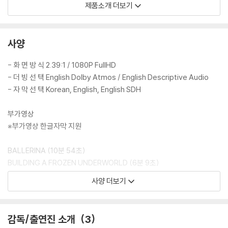
3) 렌티큘러 스틸북의 경우, 보호필름이 붙어 판매되기도 합니다. 보호필
제품소개 더보기
름 손상에 의한 교환/반품은 불가합니다.
4) 본품 보호를 위해 노란색의 카톤 박스로 재포장한 경우, 카톤박스 손상
에 의한 교환/반품은 불가합니다.
사양
5) 아웃케이스/구성품/포장 상태 불량에 의한 교환/반품 신청시 불량 확
인을 위해 개봉 시의 동영상을 요청할 수 있으며, 동영상이 없는 경우 교
- 화 면 방 식 2.39:1 / 1080P FullHD
환/반품이 제한될 수 있습니다.
- 더 빙 선 택 English Dolby Atmos / English Descriptive Audio
- 자 막 선 택 Korean, English, English SDH
※ 디스크 재생 불량
1) 기기 문제로 인해 발생하는 재생 불량 현상에 대해서는 반품/교환이 불
부가영상
가하니 최신 소프트웨어로 업데이트된 DVD/BD 전용 기기에서 재생하실
※부가영상 한글자막 지원
것을 권유해 드립니다.
2) 정전기와 먼지로 인해 재생이 원활하지 않은 경우가 있습니다. 디스크
BALLERINA (10분 54초)
를 마른 천으로 닦으시거나, DVD 클리너 등 전용 제품을 이용하면 대부분
BUILDING A FROZEN UNDERWORLD (6분 9초)
해결됩니다.
THE ART OF ACTION (11분 9초)
사양 더보기
3) 일부 PC 연결형 ODD의 경우 호환 상의 문제로 정상적인 디스크도 재
FIGHT LIKE A GIRL (3분 49초)
생이 불가능한 경우가 있습니다. 독립형 전용 플레이어 사용을 권장드리
KILLER INSTINCT: THE SPINOFF THAT EXPANDS THE ASSASSI
며, ODD 사용으로 인한 재생 불량의 경우 교환 시에도 동일한 오류가 발
N WORLD (6분 41초)
감독/출연진 소개
3
생할 수 있음을 알려드립니다.
DELETED & EXTENDED SCENES (29분 49초)