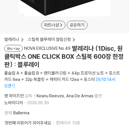
파트너샵
공유하기
발레리나
스틸북 블루레이 알림신청
발레리나 (1Disc, 원
NOVA EXCLUSIVE No.49
Blu-ray
클릭박스 ONE CLICK BOX 스틸북 600장 한정
판) : 블루레이
풀슬립 A + 풀슬립 B + 렌티큘러 O링 + 44p 프로덕션 노트 + 포스트
카드 6ea + 32p 북클릿 + 캐릭터 카드 12ea + 포스터
6/10 14시
오픈!
렌 와이즈만
감독
Keanu Reeves
Ana De Armas
출연
노바미디어
2026.06.30.
원제
Ballerina
첫번째 리뷰어가 되어주세요
판매지수
708