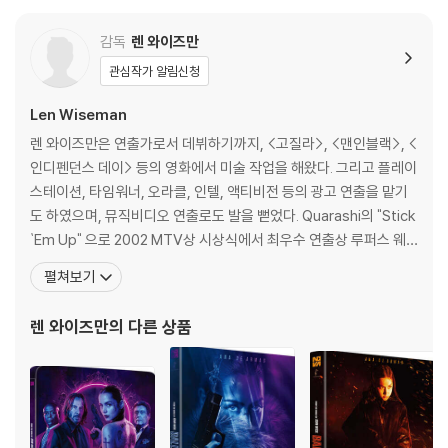
THEATRICAL TRAILER (2분 25초)
※ 디스크 외관 불량
감독
렌 와이즈만
디스크에 미세한 잔 흠집이 남아있거나 인쇄 면이 깨끗하지 않은 경우가
관심작가 알림신청
있으며, 상품의 불량이 아닙니다. 단, 재생에 이상이 있는 경우에는 불량으
로 인한 반품/교환이 가능합니다.
Len Wiseman
렌 와이즈만은 연출가로서 데뷔하기까지, <고질라>, <맨인블랙>, <
※ 교환/반품 안내
인디펜던스 데이> 등의 영화에서 미술 작업을 해왔다. 그리고 플레이
1) 불량으로 인한 교환/반품 요청 시에는 불량 확인을 위해 개봉 시의 동영
스테이션, 타임워너, 오라클, 인텔, 액티비전 등의 광고 연출을 맡기
상을 요청할 수 있으며, 동영상이 없는 경우 교환/반품이 제한될 수 있습니
도 하였으며, 뮤직비디오 연출로도 발을 뻗었다. Quarashi의 "Stick
다.
`Em Up" 으로 2002 MTV상 시상식에서 최우수 연출상 루퍼스 웨
관련 사진과 동영상 및 재생 기기 모델명을 첨부하여 첨부하여 고객센터에
인라이트의 "Across the Universe" 로 2002 MVPA 상 시상식에
펼쳐보기
문의 바랍니다.
서 최우수 연출가상에 후보로 지명되기도 했다. [필모그래피]언더월
2) 사양 오인지, 오 구매, 변심 사유로의 반품은 제품 개봉 전에만 운임비
드(2003)|감독 언더월드2:에볼루션(2005)|감독 다이하드 4.0(디
부담 후 처리 가능합니다.
렌 와이즈만
의 다른 상품
지털상영)(
3) 스틸북 한정판, 초회 한정판의 경우 제작 수량이 한정되어 있고, 택배
이동 과정에서의 손상이 발생하면, 재 판매가 어려우므로 신중한 구매 선
택을 부탁드립니다.
4) 한정판 상품의 변심, 오구매로 인한 반품은 회송된 상품의 상태 확인 후
진행이 가능합니다. 택배 이동 중 파손이 발생하지 않도록 완충 포장을 부