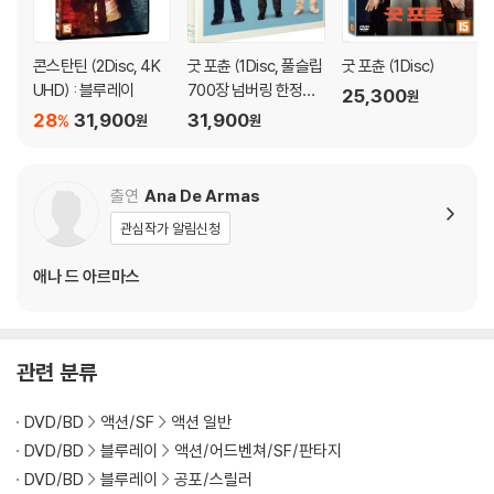
콘스탄틴 (2Disc, 4K
굿 포츈 (1Disc, 풀슬립
굿 포츈 (1Disc)
UHD) : 블루레이
700장 넘버링 한정판)
25,300
원
: 블루레이
28
31,900
31,900
%
원
원
출연
Ana De Armas
관심작가 알림신청
애나 드 아르마스
관련 분류
DVD/BD
액션/SF
액션 일반
DVD/BD
블루레이
액션/어드벤쳐/SF/판타지
DVD/BD
블루레이
공포/스릴러