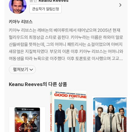
출연
Keanu Reeves
관심작가 알림신청
키아누 리브스
키아누 리브스는 레바논의 베이루트에서 태어났으며 2005년 현재
헐리우드의 최정상급 스타로 꼽힌다. 키아누라는 이름은 하와이 말로
산들바람을 뜻하는데, 그의 어머니 패트리샤는 쇼걸이었으며 아버지
새뮤얼은 지질학자였다. 부모의 이혼 이후 키아누 리브스는 어머니와
여동생을 따라 뉴욕으로 이주했다. 이후 토론토로 이사했으며 고교
시절에는 아이스 하키와 드라마에 흥미를 보였다. 1986년 그는 하키
펼쳐보기
영화인 <영블러드>에 짧게 모습을 보였으며 톰 헌터스 감독의 <리
버스 엣지>로 영화팬들의 주목을 받았다. 이후 스티븐 프리어즈 감독
Keanu Reeves
의 다른 상품
의 <위험한 관계>에서 글렌 클로즈, 존 말코비치, 미셸 파