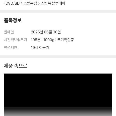
DVD/BD
스틸북샵
스틸북 블루레이
품목정보
발매일
2026년 06월 30일
시간/무게/크기
195분 | 1000g | 크기확인중
연령제한
19세 이용가
제품 속으로