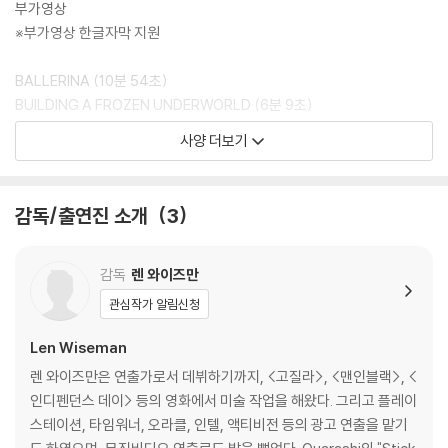
가하니 최신 소프트웨어로 업데이트된 DVD/BD 전용 기기에서 재생하실
부가영상
것을 권유해 드립니다.
※부가영상 한글자막 지원
2) 정전기와 먼지로 인해 재생이 원활하지 않은 경우가 있습니다. 디스크
를 마른 천으로 닦으시거나, DVD 클리너 등 전용 제품을 이용하면 대부분
BALLERINA (10분 54초)
해결됩니다.
BUILDING A FROZEN UNDERWORLD (6분 9초)
3) 일부 PC 연결형 ODD의 경우 호환 상의 문제로 정상적인 디스크도 재
THE ART OF ACTION (11분 9초)
사양 더보기
생이 불가능한 경우가 있습니다. 독립형 전용 플레이어 사용을 권장드리
FIGHT LIKE A GIRL (3분 49초)
며, ODD 사용으로 인한 재생 불량의 경우 교환 시에도 동일한 오류가 발
KILLER INSTINCT: THE SPINOFF THAT EXPANDS THE ASSASSI
생할 수 있음을 알려드립니다.
N WORLD (6분 41초)
감독/출연진 소개
3
DELETED & EXTENDED SCENES (29분 49초)
※ 디스크 외관 불량
THEATRICAL TRAILER (2분 25초)
디스크에 미세한 잔 흠집이 남아있거나 인쇄 면이 깨끗하지 않은 경우가
감독
렌 와이즈만
있으며, 상품의 불량이 아닙니다. 단, 재생에 이상이 있는 경우에는 불량으
관심작가 알림신청
로 인한 반품/교환이 가능합니다.
Len Wiseman
※ 교환/반품 안내
렌 와이즈만은 연출가로서 데뷔하기까지, <고질라>, <맨인블랙>, <
1) 불량으로 인한 교환/반품 요청 시에는 불량 확인을 위해 개봉 시의 동영
인디펜던스 데이> 등의 영화에서 미술 작업을 해왔다. 그리고 플레이
상을 요청할 수 있으며, 동영상이 없는 경우 교환/반품이 제한될 수 있습니
스테이션, 타임워너, 오라클, 인텔, 액티비전 등의 광고 연출을 맡기
다.