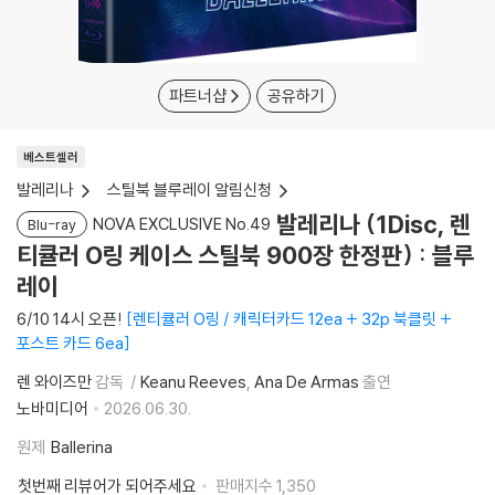
파트너샵
공유하기
베스트셀러
발레리나
스틸북 블루레이 알림신청
발레리나 (1Disc, 렌
NOVA EXCLUSIVE No.49
Blu-ray
티큘러 O링 케이스 스틸북 900장 한정판) : 블루
레이
6/10 14시 오픈!
렌티큘러 O링 / 캐릭터카드 12ea + 32p 북클릿 +
포스트 카드 6ea
렌 와이즈만
감독
Keanu Reeves
Ana De Armas
출연
노바미디어
2026.06.30.
원제
Ballerina
첫번째 리뷰어가 되어주세요
판매지수
1,350