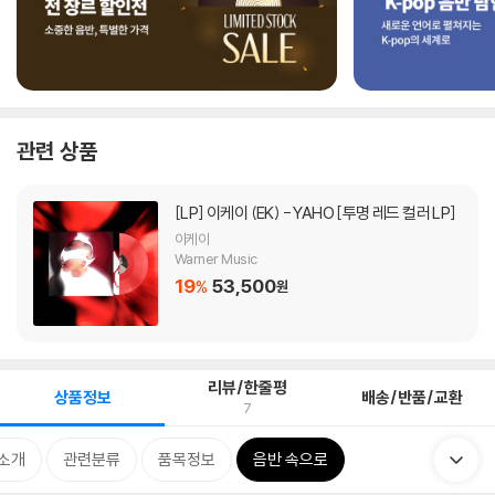
관련 상품
[LP]
이케이 (EK) - YAHO [투명 레드 컬러 LP]
이케이
Warner Music
19
53,500
%
원
리뷰/한줄평
상품정보
배송/반품/교환
7
소개
관련분류
품목정보
음반 속으로