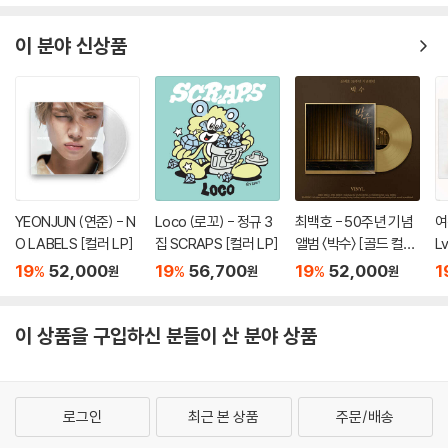
이 분야 신상품
YEONJUN (연준) - N
Loco (로꼬) - 정규 3
최백호 - 50주년 기념
여
O LABELS [컬러 LP]
집 SCRAPS [컬러 LP]
앨범 〈박수〉 [골드 컬러
L
LP]
19
52,000
19
56,700
19
52,000
1
%
%
%
원
원
원
이 상품을 구입하신 분들이 산 분야 상품
로그인
최근 본 상품
주문/배송