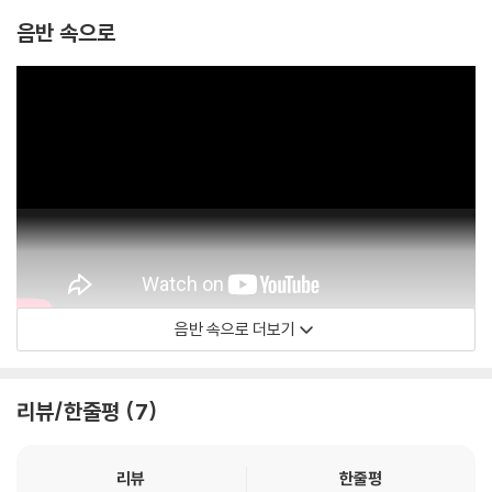
2) LP는 잦은 배송 과정에서 재킷에 손상이 발생할 가능성이 높고 재판매
음반 속으로
가 어려우므로 신중한 구매를 부탁드립니다.
음반 속으로 더보기
260 ASIA
리뷰/한줄평
7
리뷰
한줄평