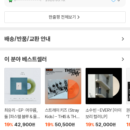
한줄평 전체보기
배송/반품/교환 안내
이 분야 베스트셀러
최유리 - EP : 머무름,
스트레이 키즈 (Stray
소수빈 - EVERY [아이
권
둘 [파스텔 블루 & 올리
Kids) - THIS & THAT
보리 컬러 LP]
‘
브 그린 컬러 10인치 Vi
[LP VER.]
러
19
42,900
19
50,500
19
52,000
1
%
%
%
원
원
원
nyl]