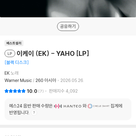
공유하기
베스트셀러
이케이 (EK) - YAHO [LP]
LP
블랙 디스크
EK
노래
Warner Music
/
260 아시아
2026.05.26.
10.0
판매지수
4,092
7
예스24 음반 판매 수량은
와
집계에
반영됩니다.