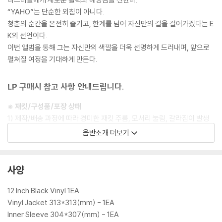
“YAHO”는 단순한 외침이 아니다.
청춘의 순간을 온전히 즐기고, 한계를 넘어 자신만의 길을 걸어가겠다는 E
K의 선언이다.
이번 앨범을 통해 그는 자신만의 색깔을 더욱 선명하게 드러내며, 앞으로
펼쳐질 여정을 기대하게 만든다.
LP 구매시 참고 사항 안내드립니다.
※ 재킷/구성품/포장 상태
1) 제작/배송 과정에 따라 경미한 재킷 주름, 모서리 눌림, 갈라짐이 발생
할 수 있으며 속지(이너 슬리브)는 디스크와의 접촉으로 인해 갈라질 수
음반소개 더보기
있습니다.
외관상 불량 확인되는 상품을 개봉 시엔 반품/교환 처리 불가합니다.
2) 디스크 라벨은 공정상 매끄럽게 부착되지 않을 수도 있으며 겉포장 비
사양
닐은 품질보증대상이 아닙니다.
3) 일본 제작 LP는 대부분 겉비닐이 밀봉되어 있지 않습니다.
12 Inch Black Vinyl 1EA
4) 디지털 다운로드 코드는 본사에서 공지 없이 증정 종료될 수 있습니다.
Vinyl Jacket 313*313(mm) - 1EA
Inner Sleeve 304*307(mm) - 1EA