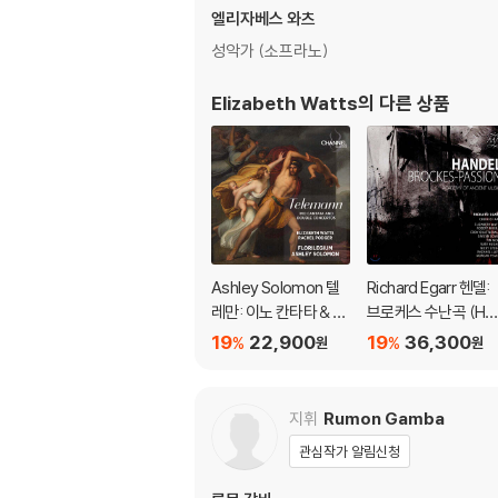
엘리자베스 와츠
성악가 (소프라노)
Elizabeth Watts
의 다른 상품
Ashley Solomon 텔
Richard Egarr 헨델:
레만: 이노 칸타타 & 이
브로케스 수난곡 (Ha
중 협주곡 (Teleman
del: Brockes-Passi
19
22,900
19
36,300
%
%
원
원
n: Ino Cantata and D
on)
ouble Concertos)
지휘
Rumon Gamba
관심작가 알림신청