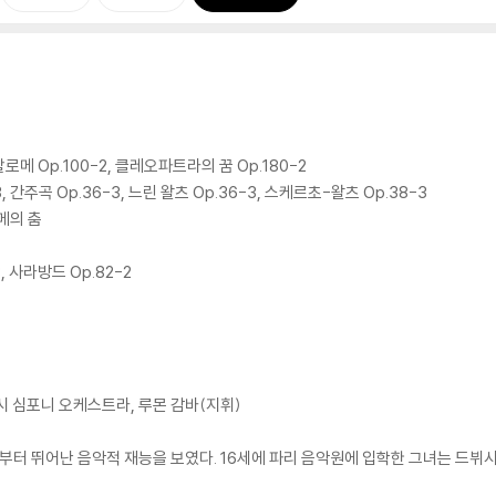
살로메 Op.100-2, 클레오파트라의 꿈 Op.180-2
 간주곡 Op.36-3, 느린 왈츠 Op.36-3, 스케르초-왈츠 Op.38-3
알메의 춤
3, 사라방드 Op.82-2
시 심포니 오케스트라, 루몬 감바(지휘)
절부터 뛰어난 음악적 재능을 보였다. 16세에 파리 음악원에 입학한 그녀는 드