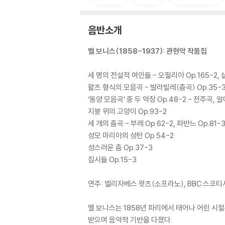
음반소개
멜 보니스(1858-1937): 관현악 작품집
세 명의 전설적 여인들 - 오필리아 Op.165-2, 
왈츠 형식의 모음곡 - 발라빌레(춤곡) Op.35-3,
‘동양 모음곡’ 중 두 악장 Op.48-2 - 전주곡, 
지붕 위의 고양이 Op.93-2
세 개의 춤곡 - 부레 Op.62-2, 파반느 Op.81-
성모 마리아의 성탄 Op.54-2
성스러운 춤 Op.37-3
집시들 Op.15-3
연주: 엘리자베스 왓츠(소프라노), BBC 스코티
멜 보니스는 1858년 파리에서 태어나 어린 시
받으며 음악적 기반을 다졌다.