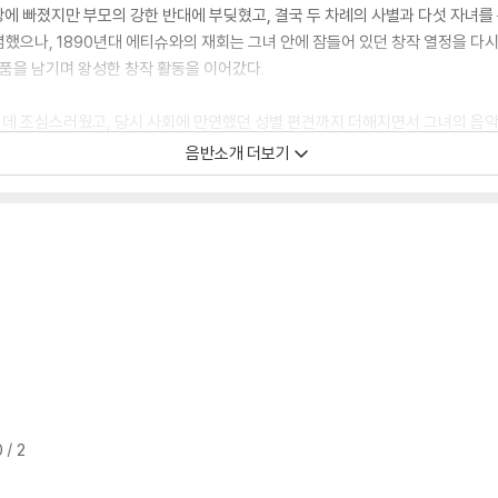
랑에 빠졌지만 부모의 강한 반대에 부딪혔고, 결국 두 차례의 사별과 다섯 자녀를
했으나, 1890년대 에티슈와의 재회는 그녀 안에 잠들어 있던 창작 열정을 다시
작품을 남기며 왕성한 창작 활동을 이어갔다.
데 조심스러웠고, 당시 사회에 만연했던 성별 편견까지 더해지면서 그녀의 음악은
, 1937년 세상을 떠날 때까지 창작의 끈을 놓지 않았다.
음반소개 더보기
사이 약 20년에 걸쳐 작곡되었으며, 이 음반에는 그 시기를 대표하는 주요 작품들이
레이어에서 재생 가능++
 / 2