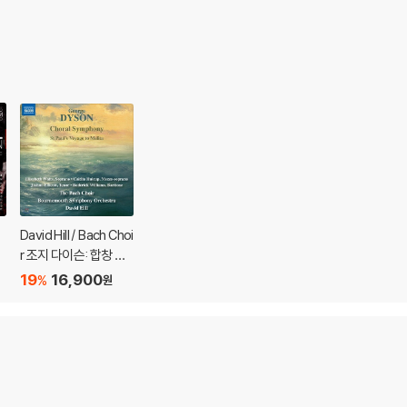
David Hill / Bach Choi
n
r 조지 다이슨: 합창 교
향곡, 사도 바울의 멜리
19
16,900
%
원
데 항해 (George Dys
on: Choral Symphon
y, St. Paul's Voyage
to Melita)