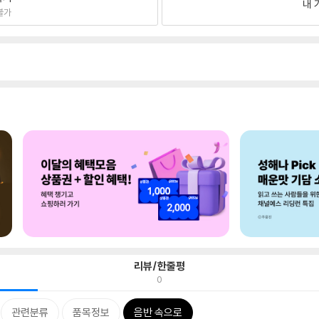
내 
불가
리뷰/한줄평
0
관련분류
품목정보
음반 속으로