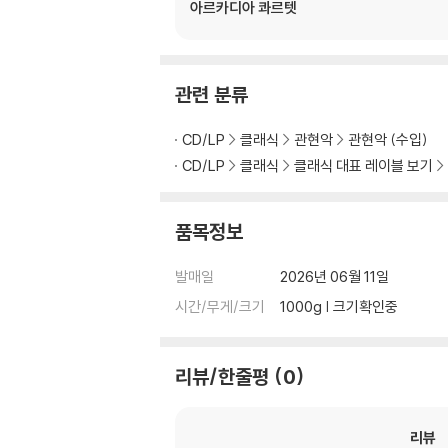
아르카디아 콰르텟
관련 분류
CD/LP
클래식
관현악
관현악 (수입)
CD/LP
클래식
클래식 대표 레이블 보기
품목정보
발매일
2026년 06월 11일
시간/무게/크기
1000g | 크기확인중
리뷰/한줄평
0
리뷰