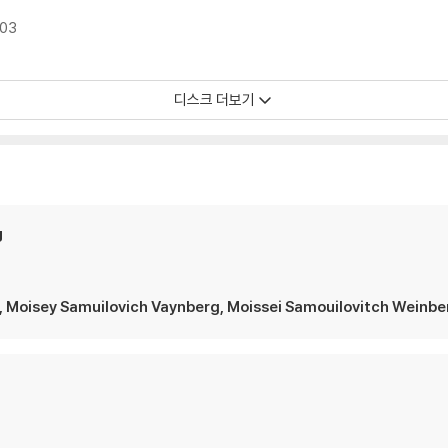
103
디스크 더보기
g
isey Samuilovich Vaynberg, Moissei Samouilovitch Weinber