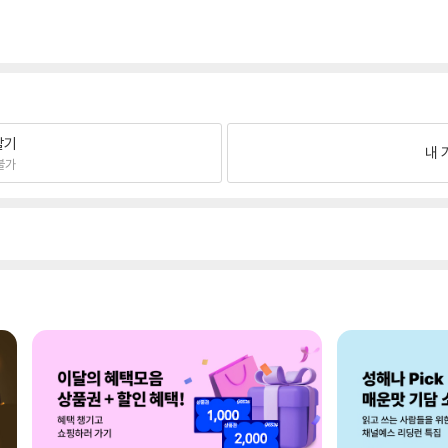
팔기
내 
불가