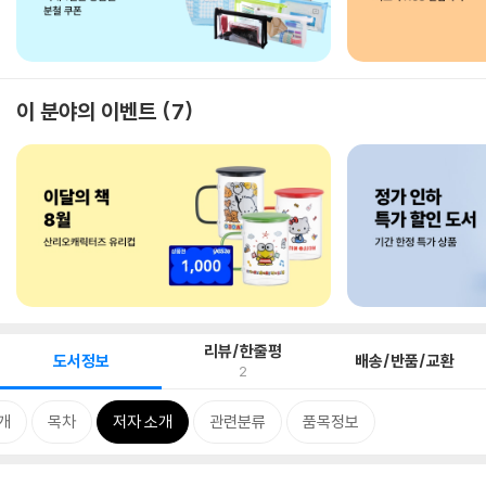
이 분야의 이벤트
7
리뷰/한줄평
도서정보
배송/반품/교환
2
개
목차
저자 소개
관련분류
품목정보