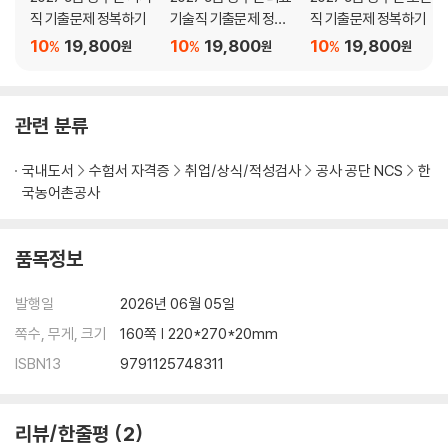
직 기출문제 정복하기
기술직 기출문제 정복
직 기출문제 정복하기
하기
10
19,800
10
19,800
10
19,800
%
%
%
원
원
원
관련 분류
국내도서
수험서 자격증
취업/상식/적성검사
공사 공단 NCS
한
국농어촌공사
품목정보
발행일
2026년 06월 05일
쪽수, 무게, 크기
160쪽 | 220*270*20mm
ISBN13
9791125748311
리뷰/한줄평
2