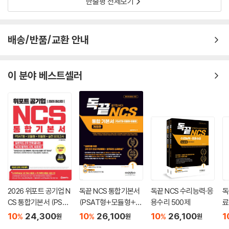
한줄평 전체보기
배송/반품/교환 안내
이 분야 베스트셀러
2026 위포트 공기업 N
독끝 NCS 통합기본서
독끝 NCS 수리능력·응
독
CS 통합기본서 (PSAT
(PSAT형+모듈형+피
용수리 500제
료
형+모듈형+피듈형
듈형) 공기업 대비
10
24,300
10
26,100
10
26,100
1
%
%
%
원
원
원
+실전 모의고사)