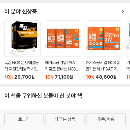
이 분야 신상품
독끝 NCS 문제해결능
해커스공기업 PSAT
해커스공기업 NCS 통
위
력 자원관리능력 460
기출로 끝내는 NCS의
합기본서+PSAT 기출
핵
제
사소통능력/문제해결·
로 끝내는 금융·은행 N
·
10
29,700
10
71,100
10
48,600
1
%
%
%
원
원
원
자원관리/수리·자료해
CS 377제
판
석 세트
이 책을 구입하신 분들이 산 분야 책
로그인
최근 본 상품
주문/배송