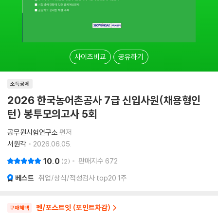
사이즈비교
공유하기
소득공제
2026 한국농어촌공사 7급 신입사원(채용형인
턴) 봉투모의고사 5회
공무원시험연구소
편저
서원각
2026.06.05.
10.0
판매지수
672
2
베스트
취업/상식/적성검사 top20 1주
펜/포스트잇 (포인트차감)
구매혜택