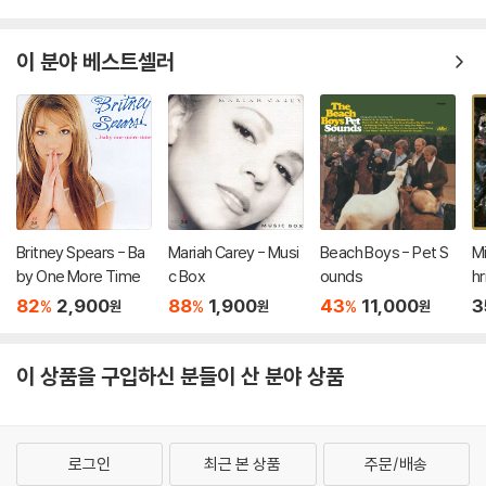
이 분야 베스트셀러
Britney Spears - Ba
Mariah Carey - Musi
Beach Boys - Pet S
Mi
by One More Time
c Box
ounds
hr
ar
82
2,900
88
1,900
43
11,000
3
%
%
%
원
원
원
Co
nt
이 상품을 구입하신 분들이 산 분야 상품
로그인
최근 본 상품
주문/배송