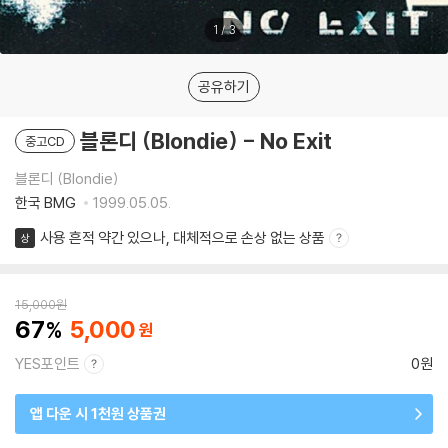
1
/
3
공유하기
블론디 (Blondie) - No Exit
중고CD
블론디 (Blondie)
한국 BMG
1999.05.05.
사용 흔적 약간 있으나, 대체적으로 손상 없는 상품
상
15,000
원
67
5,000
YES포인트
0원
앱 다운 시 1천원 상품권