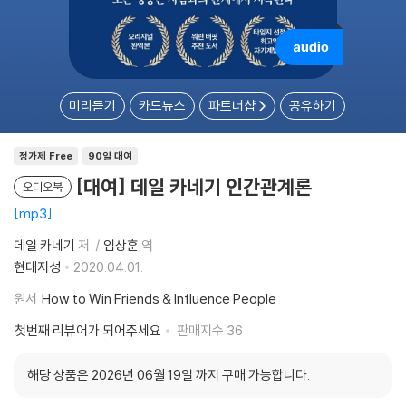
미리듣기
카드뉴스
파트너샵
공유하기
정가제 Free
90일 대여
[대여] 데일 카네기 인간관계론
오디오북
mp3
데일 카네기
저
임상훈
역
현대지성
2020.04.01.
원서
How to Win Friends & Influence People
첫번째 리뷰어가 되어주세요
판매지수
36
해당 상품은 2026년 06월 19일 까지 구매 가능합니다.