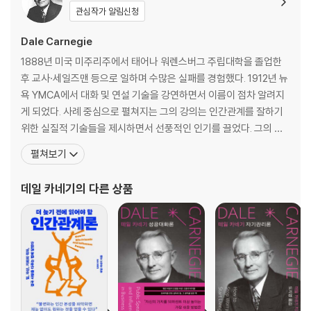
4. 다른 사람의 마음을 얻는 확실한 방법
관심작가 알림신청
5. 소크라테스의 비결
6. 불평을 처리하는 안전밸브
Dale Carnegie
7. 협조를 얻는 방법
1888년 미국 미주리주에서 태어나 워렌스버그 주립대학을 졸업한
8. 기적을 만드는 공식
후 교사·세일즈맨 등으로 일하며 수많은 실패를 경험했다. 1912년 뉴
9. 모든 사람이 원하는 것
욕 YMCA에서 대화 및 연설 기술을 강연하면서 이름이 점차 알려지
10. 모든 사람들이 좋아하는 호소
게 되었다. 사례 중심으로 펼쳐지는 그의 강의는 인간관계를 잘하기
11. 영화도 하고, 라디오도 하는 일
위한 실질적 기술들을 제시하면서 선풍적인 인기를 끌었다. 그의 강
12. 어떤 것도 통하지 않을 때 시도해 보는 최후의 수단
연은 사람들이 자신의 경험과 성취를 나누는 나눔의 장이 되었다. 이
펼쳐보기
어서 그는 카네기 연구소를 설립해 인간 경영과 자기 계발 분야에서
4부 기분 상하게 하거나, 적개심을 불러일으키지 않고 사람을 바꾸는 9가
기념비적인 업적을 남겼다. 처세, 자기 관리, 화술, 리더십 등에 대한
데일 카네기
의 다른 상품
지 방법
그의 가르침은 지금까지도 수많은 사람들을 성공으로
1. 비판을 해야만 한다면 이렇게 시작하라
2. 비판을 하면서도 미움받지 않는 법
3. 자신의 잘못에 대해 먼저 이야기하라
4. 명령을 좋아하는 사람은 없다
5. 다른 사람의 체면을 세워 주어라
6. 사람들을 자극하여 성공으로 이끄는 방법