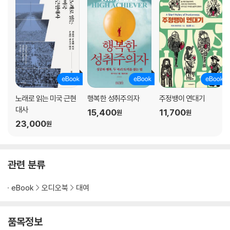
노래로 읽는 미국 근현
행복한 성취주의자
주정뱅이 연대기
대사
15,400
11,700
원
원
23,000
원
관련 분류
eBook
오디오북
대여
품목정보