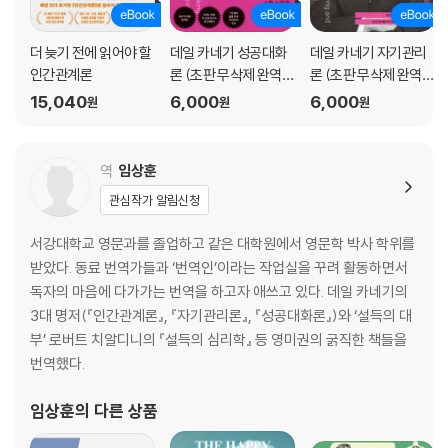
7. 개에게도 좋은 이름을 붙여 주어라
8. 고치기 쉬운 잘못처럼 보이게 하라
더 늦기 전에 읽어야 할
데일 카네기 성공대화
데일 카네기 자기관리
9. 사람들이 당신이 원하는 일을 기꺼이 하도록 만드는 방법
인간관계론
론 (초판 무삭제 완역
론 (초판 무삭제 완역
본)
본)
15,040
6,000
6,000
원
원
원
5부 기적 같은 결과를 낳은 편지들
6부 결혼 생활을 행복하게 만드는 7가지 비결
역
임상훈
관심작가 알림신청
1. 결혼 생활의 무덤을 파는 가장 빠른 방법
2. 사랑한다면 다른 사람이 사는 방식을 인정하라
서강대학교 영문과를 졸업하고 같은 대학원에서 영문학 박사 학위를
3. 이혼하고 싶다면 이렇게 하라
받았다. 동료 번역가들과 ‘번역인’이라는 작업실을 꾸려 활동하면서
4. 모든 사람을 행복하게 만드는 빠른 방법
독자의 마음에 다가가는 번역을 하고자 애쓰고 있다. 데일 카네기의
5. 여성들에게 중요한 의미를 갖는 것
3대 명저(『인간관계론』, 『자기관리론』, 『성공대화론』)와 ‘설득의 대
6. 행복하길 원한다면 이것을 게을리하지 마라
부’ 로버트 치알디니의 『설득의 심리학』 등 영미권의 굵직한 책들을
7. ‘결혼에 무지한 사람’이 되지 마라
번역했다.
* 결혼 생활 평가 설문
임상훈
의 다른 상품