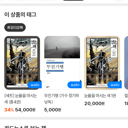
이 상품의 태그
#오디오북
[세트] 눈물을 마시는
무진기행 (가수 장기하
눈물을 마시는 새 1권
절
새 (총4권)
낭독)
20,000
1
원
34
54,000
5,000
%
원
원