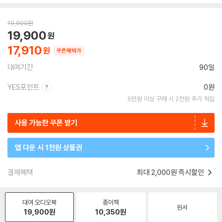
19,900
원
19,900
17,910
쿠폰혜택가
대여기간
90일
YES포인트
0원
5만원 이상 구매 시 2천원 추가 적립
사용 가능한 쿠폰 받기
앱 다운 시 1천원 상품권
결제혜택
최대 2,000원 즉시할인
대여 오디오북
종이책
원서
19,900
원
10,350
원