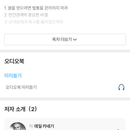
1. 꿀을 얻으려면 벌통을 걷어차지 마라
2. 인간관계의 중요한 비결
3. 상대방에게 욕구를 불러일으켜라
2부 사람들이 당신을 좋아하도록 만드는 6가지 방법
목차 더보기
1. 어디서든 환영받는 사람이 되는 방법
2. 좋은 인상을 주는 간단한 방법
오디오북
3. 상대방의 이름을 기억하라
4. 대화를 잘하는 손쉬운 방법
미리듣기
5. 사람들의 관심을 끄는 방법
6. 사람들이 당신을 보자마자 좋아하게 만드는 방법
오디오북 미리듣기
3부 사람들을 설득하는 12가지 방법
저자 소개
2
1. 논쟁을 피하라
2. 적을 만드는 확실한 방법과 그 예방법
저
데일 카네기
3. 틀렸다면 인정하라