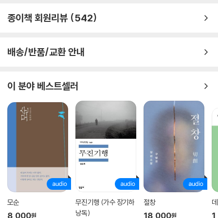
실생활에 적용할 수 있는 다양한 원칙을 풍부한 사례와 함께 제시한다.
종이책 회원리뷰
542
완역본으로 만나는 데일 카네기의 말
배송/반품/교환 안내
이 책은 1936년 출간된 초판을 완역해 원전의 맛을 살렸다. 개정판에서 삭
제되었던 5부 ‘기적 같은 결과를 낳은 편지들’과 6부 ‘결혼 생활을 행복하
게 만드는 7가지 비결’도 그대로 수록했다. 데일 카네기가 그 당시 무엇을
이 분야 베스트셀러
보고 어떤 생각을 하며 이 책을 썼는지 한층 더 깊게 이해할 수 있게 되는
셈이다. 시대적 상황은 크게 변했지만 그가 수천 명의 수강생들과 갈고닦
은 원리들은 80년이 지난 지금도 여전히 유효하다. 거기에 더불어 카네기
는 독자들을 위해 이 책을 가장 잘 활용하기 위한 9가지 제안을 남겼다. 아
래 소개하는 그의 제안대로 이 책을 활용한다면 최고의 성공을 거두게 될
것이다. 카네기의 생생한 말과 함께 시대를 초월하고 지역을 뛰어넘은 세
계적인 베스트셀러 『데일 카네기 인간관계론』을 만나 보자.
1. 인간관계의 원리들을 정복하겠다는 깊고도 절실한 욕망을 가져라.
2. 각 장마다 최소한 두 번 읽은 후 다음 장으로 가라.
모순
무진기행 (가수 장기하
절창
데
3. 읽기를 멈추고 각 원리들을 어떻게 적용할 수 있을까 자문해 보라.
낭독)
8,000
18,000
1
원
원