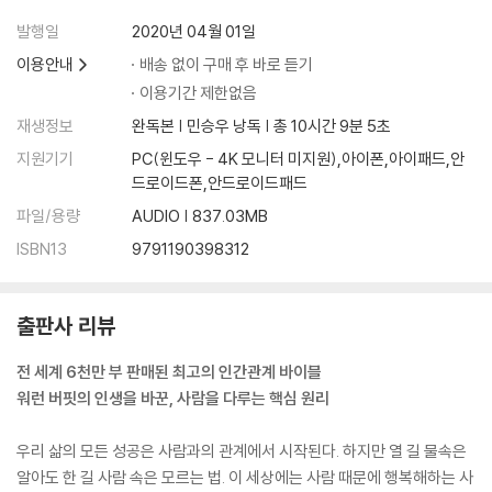
발행일
2020년 04월 01일
이용안내
배송 없이 구매 후 바로 듣기
이용기간 제한없음
재생정보
완독본 | 민승우 낭독 | 총 10시간 9분 5초
지원기기
PC(윈도우 - 4K 모니터 미지원),아이폰,아이패드,안
드로이드폰,안드로이드패드
파일/용량
AUDIO | 837.03MB
ISBN13
9791190398312
출판사 리뷰
전 세계 6천만 부 판매된 최고의 인간관계 바이블
워런 버핏의 인생을 바꾼, 사람을 다루는 핵심 원리
우리 삶의 모든 성공은 사람과의 관계에서 시작된다. 하지만 열 길 물속은
알아도 한 길 사람 속은 모르는 법. 이 세상에는 사람 때문에 행복해하는 사