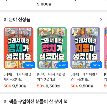
4. 중요한 아이디어에 밑줄을 쳐라.
5,000
원
5. 달마다 이 책을 다시 읽어라.
6. 기회가 있을 때마다 책에서 배운 원리들을 적용해 보라.
7. 당신의 배움을 재미있는 게임으로 만들어라.
이 분야 신상품
8. 주마다 당신이 얼마나 발전했는지 점검하라.
9. 당신이 언제 어떻게 책의 원리들을 적용했는지 지속적으로 기록하라.
[대여] 그래서 이런 경
[대여] 그래서 이런 정
[대여] 그래서 이런 지
[
제가 생겼대요
치가 생겼대요
명이 생겼대요
업
50
9,500
50
9,500
50
9,500
5
%
%
%
원
원
원
이 책을 구입하신 분들이 산 분야 책