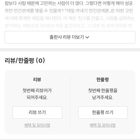
람보다 사람 때문에 고민하는 사람이 더 많다. 그렇다면 어떻게 해야 성공
적인 인간관계를 맺을 수 있을까? 『데일 카네기 인간관계론』은 이런 고민
에 대해 명쾌한 해답을 제시한다. 이 책은 ‘친구를 만들고, 사람을 설득하는
법’이라는 제목으로 1936년 처음 출간되었고, 그 이후 전 세계 언어로 번
역되어 80년 넘게 수많은 이들의 길잡이가 되어 주었다. 이후에 나온 모든
출판사 리뷰 더보기
자기 계발서들이 이 책의 영향을 받았다고 해도 과언이 아니다. 세계적인
투자자 워런 버핏의 인생을 바꾼 책이자, 누구나 꼭 읽어야 할 단 한 권의
자기 계발서이기도 하다.
리뷰/한줄평
0
80년이 지나도 빛나는 베스트셀러의 비밀
리뷰
한줄평
수없이 많은 자기 계발서 중에서도 이 책이 가장 독보적인 이유는 무엇일
첫번째 리뷰어가
첫번째 한줄평을
까? 바로 간결함이다. 데일 카네기는 애초에 이 책을 언제나 곁에 두고 펼
되어주세요.
남겨주세요.
쳐볼 수 있는 핸드북으로 만들고자 했다. 어려운 이론, 지나치게 지엽적인
내용은 넣지 않았다. 대신 15년간의 강의 동안 가장 효과적이었다고 입증
리뷰 쓰기
한줄평 쓰기
된 방법들만을 간추려 묶었다. 결과적으로 『데일 카네기 인간관계론』은 가
장 단순한 원칙들로 복잡한 인간관계에 대한 우리의 고민을 명쾌하게 해결
혜택 및 유의사항
혜택 및 유의사항
해 준다. 사람을 다루는 기본적인 방법, 사람들이 당신을 좋아하도록 만드
는 방법, 사람들을 설득하는 방법, 반발 없이 상대를 변화시키는 방법까지,