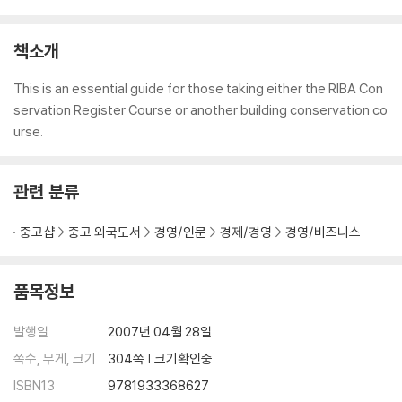
책소개
This is an essential guide for those taking either the RIBA Con
servation Register Course or another building conservation co
urse.
관련 분류
중고샵
중고 외국도서
경영/인문
경제/경영
경영/비즈니스
품목정보
발행일
2007년 04월 28일
쪽수, 무게, 크기
304쪽 | 크기확인중
ISBN13
9781933368627