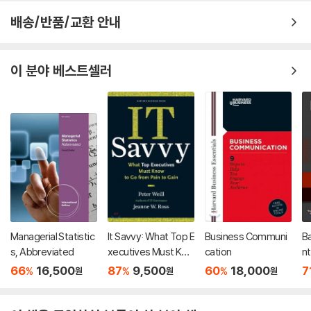
배송/반품/교환 안내
이 분야 베스트셀러
Managerial Statistic
It Savvy: What Top E
Business Communi
Ba
s, Abbreviated
xecutives Must Kno
cation
nt
w to Go from Pain t
St
66
16,500
87
9,500
60
18,000
7
%
%
%
원
원
원
o Gain
o