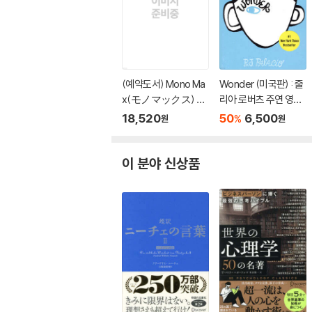
(예약도서) Mono Ma
Wonder (미국판) : 줄
x(モノマックス) 20
리아 로버츠 주연 영화
26年10月號
'원더' 원작 소설
18,520
50
6,500
%
원
원
이 분야 신상품