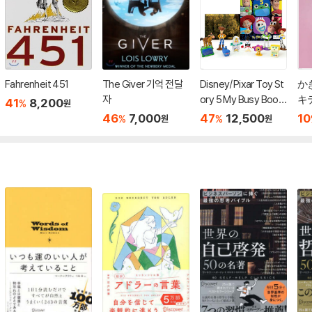
Fahrenheit 451
The Giver 기억 전달
Disney/Pixar Toy St
か
자
ory 5 My Busy Book
キ
41
8,200
%
원
s
46
7,000
47
12,500
10
%
%
원
원