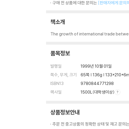
구매 전 상품에 대한 문의는
[판매자에게 문의
책소개
The growth of international trade betwee
품목정보
발행일
1999년 10월 01일
쪽수, 무게, 크기
65쪽 | 136g | 133*210*
ISBN13
9780844771298
렉사일
1500L(대학생이상)
상품정보안내
주문 전 중고상품의 정확한 상태 및 재고 문의는