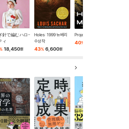
ぎ針で編む ハロ-
Holes : 1999 뉴베리
Project Hail Mary
ティ
수상작
40
10,800
%
원
18,450
43
6,600
%
%
원
원