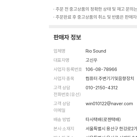
주문 전 중고상품의 정확한 상태 및 재고 문의는
주문완료 후 중고상품의 취소 및 반품은 판매자와
판매자 정보
업체명
Rio Sound
대표자명
고신우
사업자 등록번호
106-08-78966
사업자 종목
컴퓨터 주변기기및음향장치
고객 상담
010-2150-4312
전화번호(유선)
고객 상담
win010122@naver.com
이메일
배송 방법
타사택배(로젠택배)
본사 소재지
서울특별시 용산구 한강로2가 나