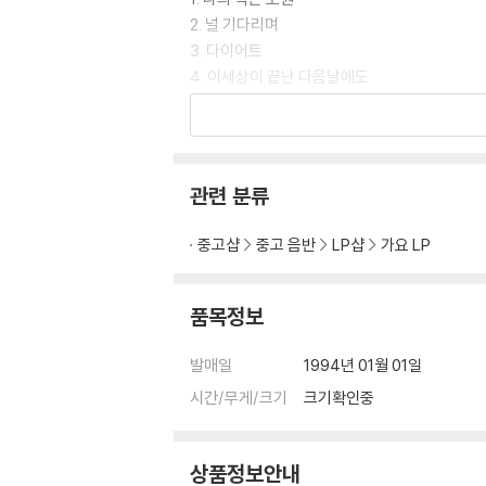
2. 널 기다리며
3. 다이어트
4. 이세상이 끝난 다음날에도
5. 새벽안개
자켓 양호함 / 해설지 있음 / 음반 A면 엷은 스크
관련 분류
A면 재생 테스트 완료.음반 잡음 거의 없이 무난
중고샵
중고 음반
LP샵
가요 LP
*LP 입고 후 초음파 세척 후 보관되며 판매 완
*함께 올린 자켓 / LP 사진 확인하시고 신중한
품목정보
*LP의 특성상 음반 표면 상태가 깨끗해도 어느
발매일
1994년 01월 01일
*감성 오디오 / 리오사운드*
시간/무게/크기
크기확인중
*LP 관련 문의 : 010 - 2655 - 4343*
상품정보안내