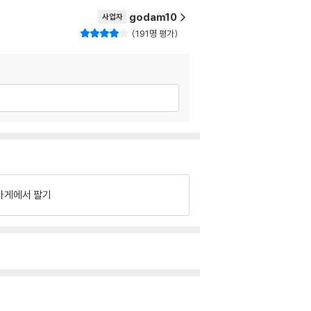
godam10
사업자
191명 평가
가게에서 팔기