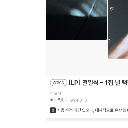
[LP] 전일식 - 1집 널
중고CD
전일식
현대음향
1994.01.01.
사용 흔적 약간 있으나, 대체적으로 손상 없
상