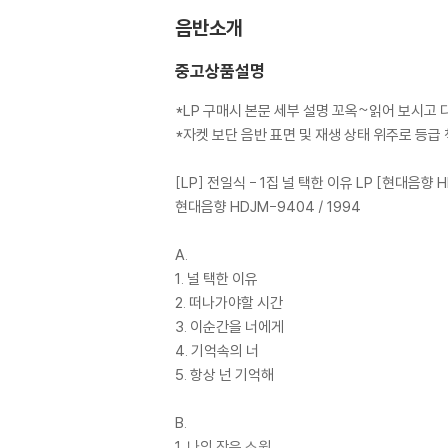
음반소개
중고상품설명
*LP 구매시 본문 세부 설명 꼬옥~읽어 보시고
*자켓 보단 음반 표면 및 재생 상태 위주로 등
[LP] 전일식 - 1집 널 택한 이유 LP [현대음향 
현대음향 HDJM-9404 / 1994
A.
1. 널 택한 이유
2. 떠나가야할 시간
3. 이순간을 너에게
4. 기억속의 너
5. 항상 넌 기억해
B.
1. 나의 작은 소원