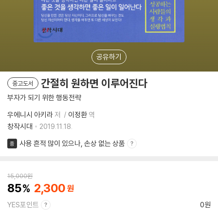
공유하기
간절히 원하면 이루어진다
중고도서
부자가 되기 위한 행동전략
우에니시 아키라
저
이정환
역
창작시대
2019.11.18.
사용 흔적 많이 있으나, 손상 없는 상품
중
15,000
원
85
2,300
YES포인트
0원