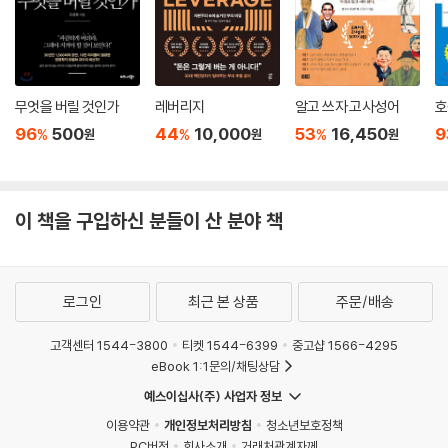
무엇을 버릴 것인가
레버리지
알고 쓰자 고사성어
호
96
500
44
10,000
53
16,450
9
%
%
%
원
원
원
이 책을 구입하신 분들이 산 분야 책
로그인
최근 본 상품
주문/배송
고객센터 1544-3800
티켓 1544-6399
중고샵 1566-4295
eBook 1:1문의/채팅상담
예스이십사(주) 사업자 정보
이용약관
개인정보처리방침
청소년보호정책
PC버전
회사소개
거래처관계자께