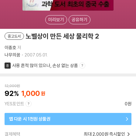
미리보기
공유하기
노벨상이 만든 세상 물리학 2
중고도서
이종호
저
나무의꿈
2007.05.01.
사용 흔적 많이 있으나, 손상 없는 상품
중
12,000
원
92
1,000
YES포인트
0원
앱 다운 시 1천원 상품권
결제혜택
최대 2,000원 즉시할인