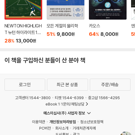
NEWTON HIGHLIGH
모든 계절의 물리학
카오스
엔
T 뉴턴 하이라이트 129
51
9,800
64
8,000
5
%
%
원
원
중고등학교 물리
28
13,000
%
원
이 책을 구입하신 분들이 산 분야 책
로그인
최근 본 상품
주문/배송
고객센터 1544-3800
티켓 1544-6399
중고샵 1566-4295
eBook 1:1문의/채팅상담
예스이십사(주) 사업자 정보
이용약관
개인정보처리방침
청소년보호정책
PC버전
회사소개
거래처관계자께
도서홍보
광고