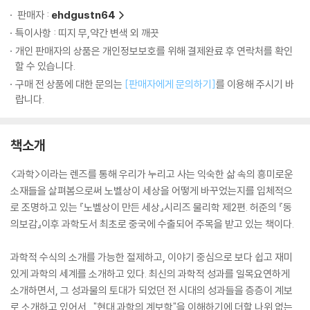
판매자 :
ehdgustn64
특이사항 : 띠지 무,약간 변색 외 깨끗
개인 판매자의 상품은 개인정보보호를 위해 결제완료 후 연락처를 확인
할 수 있습니다.
구매 전 상품에 대한 문의는
[판매자에게 문의하기]
를 이용해 주시기 바
랍니다.
책소개
<과학>이라는 렌즈를 통해 우리가 누리고 사는 익숙한 삶 속의 흥미로운
소재들을 살펴봄으로써 노벨상이 세상을 어떻게 바꾸었는지를 입체적으
로 조명하고 있는 『노벨상이 만든 세상』시리즈 물리학 제2편. 허준의 『동
의보감』이후 과학도서 최초로 중국에 수출되어 주목을 받고 있는 책이다.
과학적 수식의 소개를 가능한 절제하고, 이야기 중심으로 보다 쉽고 재미
있게 과학의 세계를 소개하고 있다. 최신의 과학적 성과를 일목요연하게
소개하면서, 그 성과물의 토대가 되었던 전 시대의 성과들을 층층이 계보
로 소개하고 있어서 , "현대 과학의 계보학"을 이해하기에 더할 나위 없는