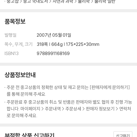
중고샵
중고 국내도서
자연과 과학
물리학
물리학 일반
품목정보
발행일
2007년 05월 01일
쪽수, 무게, 크기
318쪽 | 664g | 175*225*30mm
ISBN13
9788991168169
상품정보안내
주문 전 중고상품의 정확한 상태 및 재고 문의는 [판매자에게 문의하기]
를 통해 문의해 주세요.
주문완료 후 중고상품의 취소 및 반품은 판매자와 별도 협의 후 진행 가능
합니다. 마이페이지 > 주문내역 > 주문상세 > 판매자 정보보기 > 연락처
로 문의해 주세요.
부적합 상품 신고하기
신고하기