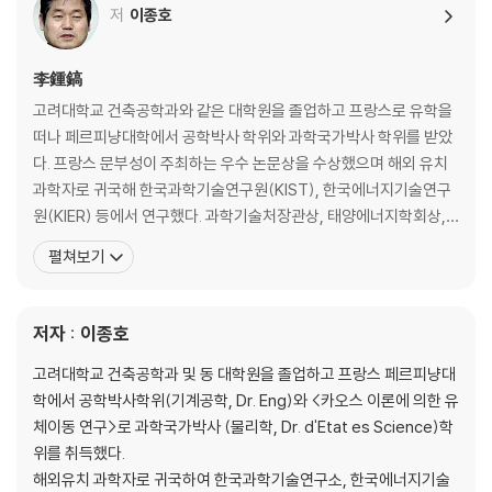
저
이종호
李鍾鎬
고려대학교 건축공학과와 같은 대학원을 졸업하고 프랑스로 유학을
떠나 페르피냥대학에서 공학박사 학위와 과학국가박사 학위를 받았
다. 프랑스 문부성이 주최하는 우수 논문상을 수상했으며 해외 유치
과학자로 귀국해 한국과학기술연구원(KIST), 한국에너지기술연구
원(KIER) 등에서 연구했다. 과학기술처장관상, 태양에너지학회상,
한국발명교육학회 논문상, 고려대학교 이정덕 건축상, 국민훈장 석
펼쳐보기
류장 등을 받았다. 프랑스 유학 시절부터 세계의 여러 유적지를 탐사
하며 연구해 기초 없이 빌딩을 50층 이상 올릴 수 있는 ‘역피라미드
공법’을 비롯해 특허 10여개를 20여 개국에 출원하는 등,
저자 : 이종호
고려대학교 건축공학과 및 동 대학원을 졸업하고 프랑스 페르피냥대
학에서 공학박사학위(기계공학, Dr. Eng)와 <카오스 이론에 의한 유
체이동 연구>로 과학국가박사 (물리학, Dr. d'Etat es Science)학
위를 취득했다.
해외유치 과학자로 귀국하여 한국과학기술연구소, 한국에너지기술