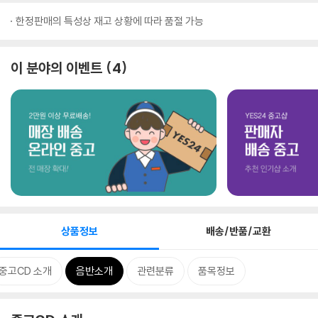
한정판매의 특성상 재고 상황에 따라 품절 가능
이 분야의 이벤트
4
상품정보
배송/반품/교환
중고CD 소개
음반소개
관련분류
품목정보