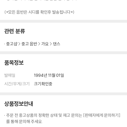
(*모든 음반은 시디를 확인후 발송됩니다*)
관련 분류
중고샵
중고 음반
가요
댄스
품목정보
발매일
1994년 11월 01일
시간/무게/크기
크기확인중
상품정보안내
주문 전 중고상품의 정확한 상태 및 재고 문의는 [판매자에게 문의하기]
를 통해 문의해 주세요.