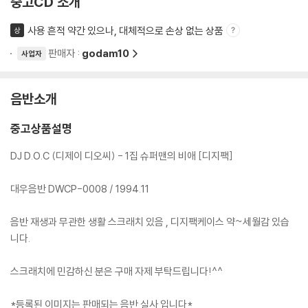
중고CD 소개
사용 흔적 약간 있으나, 대체적으로 손상 없는 상품
상
판매자 :
godam10
사업자
음반소개
중고상품설명
DJ D.O.C (디제이 디오씨) - 1집 슈퍼맨의 비애 [디지팩]
대우음반 DWCP-0008 / 1994.11
음반 재생과 무관한 생활 스크래치 있음 , 디지팩케이스 약~세월감 있습
니다.
스크래치에 민감하신 분은 구매 자제 부탁드립니다!^^
*등록된 이미지는 판매되는 음반 실사 입니다*