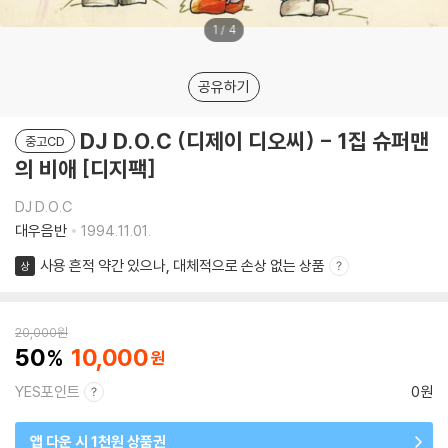
1
/
4
공유하기
DJ D.O.C (디제이 디오씨) - 1집 슈퍼맨
중고CD
의 비애 [디지팩]
DJ D.O.C
대우음반
1994.11.01.
사용 흔적 약간 있으나, 대체적으로 손상 없는 상품
상
20,000
원
50
10,000
YES포인트
0원
앱 다운 시 1천원 상품권