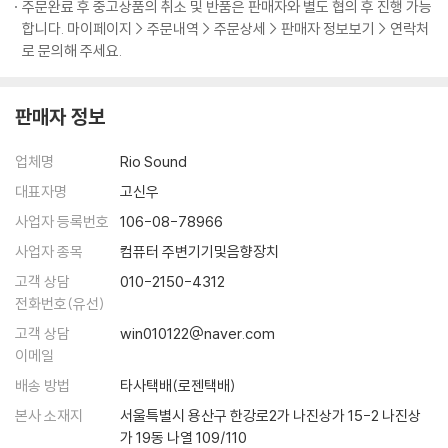
주문완료 후 중고상품의 취소 및 반품은 판매자와 별도 협의 후 진행 가능
합니다. 마이페이지 > 주문내역 > 주문상세 > 판매자 정보보기 > 연락처
로 문의해 주세요.
판매자 정보
업체명
Rio Sound
대표자명
고신우
사업자 등록번호
106-08-78966
사업자 종목
컴퓨터 주변기기및음향장치
고객 상담
010-2150-4312
전화번호(유선)
고객 상담
win010122@naver.com
이메일
배송 방법
타사택배(로젠택배)
본사 소재지
서울특별시 용산구 한강로2가 나진상가 15-2 나진상
가 19동 나열 109/110