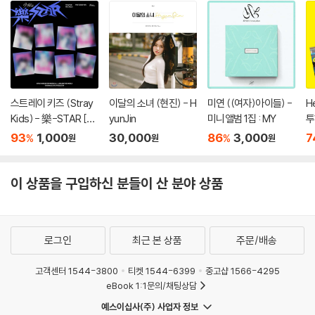
스트레이 키즈 (Stray
이달의 소녀 (현진) - H
미연 ((여자)아이들) -
H
Kids) - 樂-STAR [P
yunJin
미니앨범 1집 : MY
투
OSTCARD VER.][8
집
93
1,000
30,000
86
3,000
7
%
%
원
원
원
종 중 1종 랜덤발송]
o
E
이 상품을 구입하신 분들이 산 분야 상품
로그인
최근 본 상품
주문/배송
고객센터 1544-3800
티켓 1544-6399
중고샵 1566-4295
eBook 1:1문의/채팅상담
예스이십사(주) 사업자 정보