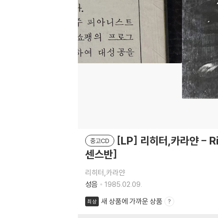
[LP] 리히터,카라얀 - Ri
중고CD
센스반]
리히터,카라얀
성음
1985.02.09.
새 상품에 가까운 상품
최상