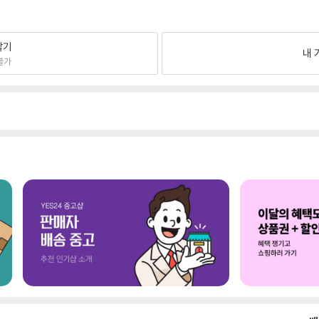
팔기
내 
불가