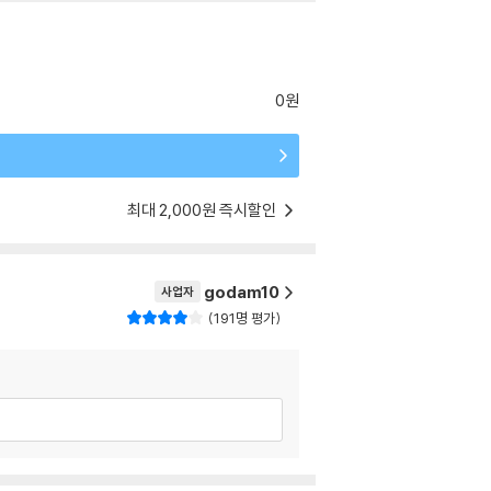
0원
최대 2,000원 즉시할인
godam10
사업자
191명 평가