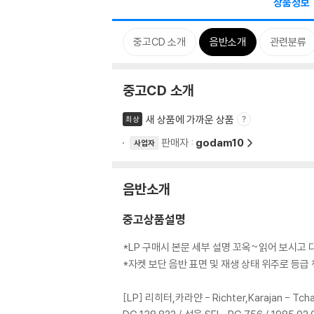
상품정보
중고CD 소개
음반소개
관련분류
중고CD 소개
새 상품에 가까운 상품
최상
판매자 :
godam10
사업자
음반소개
중고상품설명
*LP 구매시 본문 세부 설명 꼬옥~읽어 보시고
*자켓 보단 음반 표면 및 재생 상태 위주로 등
[LP] 리히터,카라얀 - Richter,Karajan - Tc