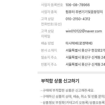
사업자 등록번호
106-08-78966
사업자 종목
컴퓨터 주변기기및음향장치
고객 상담
010-2150-4312
전화번호(유선)
고객 상담
win010122@naver.com
이메일
배송 방법
타사택배(로젠택배)
본사 소재지
서울특별시 용산구 한강로2가 나
발송지 주소
서울특별시 용산구 신계동 24
반품지 주소
서울특별시 용산구 신계동 24
부적합 상품 신고하기
구매에 부적합한 상품은 신고해주세요.
구매하신 상품의 상태, 배송, 취소 및 반품 문
상품정보 부정확(카테고리 오등록/상품오등록/