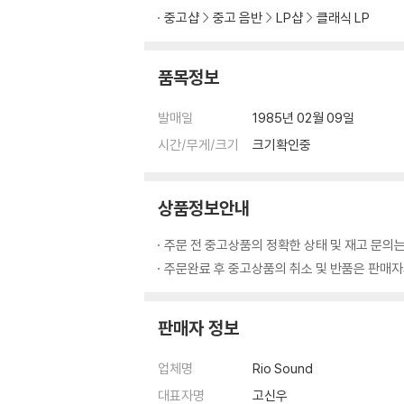
중고샵
중고 음반
LP샵
클래식 LP
품목정보
발매일
1985년 02월 09일
시간/무게/크기
크기확인중
상품정보안내
주문 전 중고상품의 정확한 상태 및 재고 문의는
주문완료 후 중고상품의 취소 및 반품은 판매자와
판매자 정보
업체명
Rio Sound
대표자명
고신우