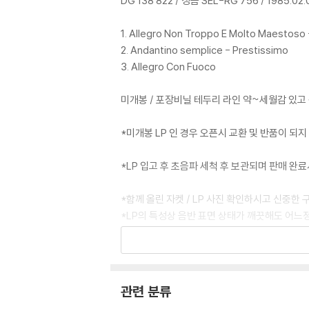
DG 138 822 / 성음 SEL-RG 756 / 1985.02.
1. Allegro Non Troppo E Molto Maestoso 
2. Andantino semplice - Prestissimo
3. Allegro Con Fuoco
미개봉 / 포장비닐 테두리 라인 약~세월감 있고
*미개봉 LP 인 경우 오픈시 교환 및 반품이 되
*LP 입고 후 초음파 세척 후 보관되며 판매 완
*함께 올린 자켓 / LP 사진 확인하시고 신중한
*LP의 특성상 음반 표면 상태가 깨끗해도 어느
*감성 오디오 / 리오사운드*
*LP 관련 문의 : 010 - 2655 - 4343*
관련 분류