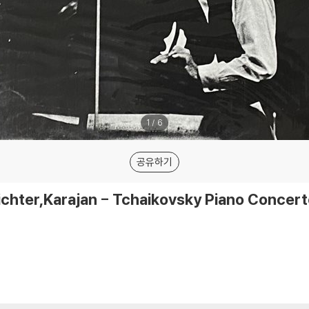
1
/
6
공유하기
chter,Karajan - Tchaikovsky Piano Conce