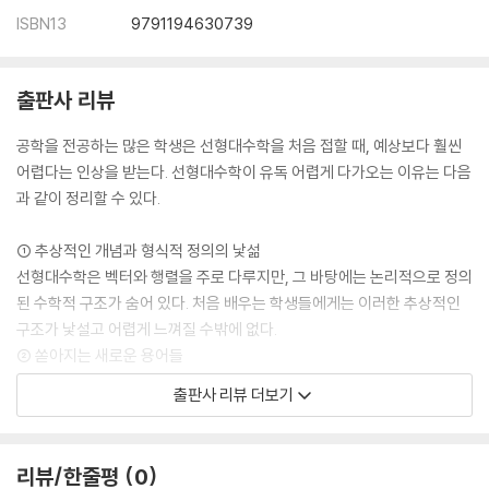
2.7 LU-분해의 응용
ISBN13
9791194630739
(1) LU-분해를 이용한 선형연립방정식의 해
(2) LU-분해를 이용한 행렬식 계산
(3) LU-분해를 이용한 역행렬 계산
출판사 리뷰
2.8 여러 가지 공학적 응용 예
공학을 전공하는 많은 학생은 선형대수학을 처음 접할 때, 예상보다 훨씬
(1) 다항식 보간법
어렵다는 인상을 받는다. 선형대수학이 유독 어렵게 다가오는 이유는 다음
(2) 전기회로의 해석 : 마디해석법
과 같이 정리할 수 있다.
(3) 화학방정식의 완성
연습문제
① 추상적인 개념과 형식적 정의의 낯섦
선형대수학은 벡터와 행렬을 주로 다루지만, 그 바탕에는 논리적으로 정의
CHAPTER 03 유클리드 벡터공간
된 수학적 구조가 숨어 있다. 처음 배우는 학생들에게는 이러한 추상적인
3.1 벡터와 스칼라
구조가 낯설고 어렵게 느껴질 수밖에 없다.
(1) 벡터와 스칼라의 정의
② 쏟아지는 새로운 용어들
(2) 벡터의 평행이동과 위치벡터
선형대수학에서는 처음부터 다양한 정의와 용어가 한꺼번에 등장한다. 익
(3) 순서쌍과 유클리드 벡터공간
출판사 리뷰 더보기
숙하지 않은 용어를 따라가다 보면 개념 사이의 미세한 차이를 놓치기도
3.2 벡터 연산: 벡터 덧셈과 스칼라곱
하고, 마치 새로운 언어를 배우는 것처럼 초심자에게 큰 부담이 된다.
(1) 벡터 덧셈
③ 기존 지식과의 연결 부족
(2) 벡터의 스칼라곱
리뷰/한줄평
0
미적분학에서는 수치 계산과 그래프 해석을 통해 직관을 얻을 수 있었지
(3) 벡터 연산에 대한 대수 법칙