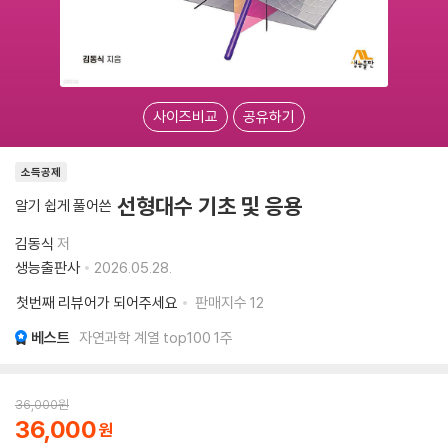
사이즈비교
공유하기
소득공제
선형대수 기초 및 응용
알기 쉽게 풀어쓴
김동식
저
생능출판사
2026.05.28.
첫번째 리뷰어가 되어주세요
판매지수
12
베스트
자연과학 계열 top100 1주
36,000
원
36,000