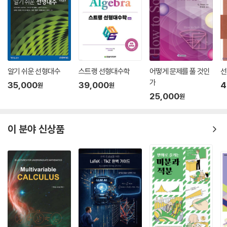
다.
(2) 직선의 매개변수방정식과 대칭방정식
② 풍부한 예제와 실제 응용
(3) 평면의 벡터방정식
각 단원의 예제들은 단순 계산 문제에서부터 실제 공학적 상황을 반영한
(4) 세 점을 지나는 평면
문제까지 고르게 배치하여 풀이 과정을 상세히 담았다. 이러한 예제들을
(5) 두 평면의 교차각
통해 추상적인 이론이 실제 공학 문제 해결에 어떤 역할을 하는지 체감하
3.7 여러 가지 공학적 응용 예
도록 구성하였다.
(1) 로봇의 이동 위치 파악
알기 쉬운 선형대수
스트랭 선형대수학
어떻게 문제를 풀 것인
선
③ ‘여기서 잠깐!’으로 숨 고르기
(2) 인공지능의 감성분석
가
35,000
39,000
4
원
원
학습 과정에서 특히 막히기 쉬운 지점을 정확히 짚어 주기 위해 본문 곳곳
연습문제
25,000
원
에 도움 코너를 마련하였다. 앞서 다룬 개념을 다시 정리하거나 자주 혼동
되는 부분을 간단히 짚어 주는 ‘여기서 잠깐!’ 코너는 독자가 자연스럽게 다
CHAPTER 04 일반 벡터공간
음 단계로 넘어갈 수 있도록 돕는 역할을 한다.
4.1 벡터공간의 확장
이 분야 신상품
④ 난이도별 연습문제
(1) 벡터공간의 정의
각 단원 끝에는 기본 개념 확인 문제부터 창의적 사고를 요구하는 심화 문
(2) 벡터공간의 예
제까지 난이도를 조절해 구성하였다. 모든 문제의 정답은 부록에 수록되어
4.2 부분공간
있다.
(1) 부분공간의 정의
(2) 부분공간의 검증
(3) 부분공간들의 교집합
이 책의 내용
4.3 벡터의 선형결합과 생성집합
(1) 벡터의 선형결합