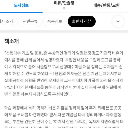
리뷰/한줄평
도서정보
배송/반품/교환
0
저자 소개
관련분류
품목정보
출판사 리뷰
책소개
『선형대수 기초 및 응용』은 추상적인 정의와 엄밀한 증명도 직관적 비유와
예시를 통해 쉽게 풀어서 설명하였다. 복잡한 내용을 그림과 도표를 통하
여 시각적으로 풀어 서술함으로써 선형대수학을 처음 접하는 독자들도 쉽
게 이해할 수 있도록 하였다. 각 단원의 예제들은 단순 계산 문제에서부터
실제 공학적 상황을 반영한 문제까지 고르게 배치하여 풀이 과정을 상세히
담았다. 이러한 예제들을 통해 추상적인 이론이 실제 공학 문제 해결에 어
떤 역할을 하는지 체감하도록 구성하였다.
학습 과정에서 특히 막히기 쉬운 지점을 정확히 짚어 주기 위해 본문 곳곳
에 도움 코너를 마련하였다. 앞서 다룬 개념을 다시 정리하거나 자주 혼동
되는 부분을 간단히 짚어 주는 ‘여기서 잠깐!’ 코너는 독자가 자연스럽게 다