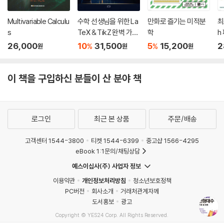
1장에서는 행렬을 정의하고 행렬에 대한 기본 연산인 덧셈, 스칼라곱, 곱셈
(2) 벡터의 생성공간
에 대하여 소개한다. 또한 기본 연산에 대한 대수적인 성질과 공학적 응용
4.4 선형독립과 선형종속
Multivariable Calculu
수학 선생님을 위한 La
만화로 즐기는 미적분
최
에 많이 나타나는 특수한 행렬에 대해서도 학습한다. 그리고 선형연립방정
(1) 선형독립과 종속의 정의
s
TeX & TikZ 완벽 가이
학
h
식의 해를 구하기 위한 기초적인 도구로서 행렬식과 역행렬을 정의하고 이
(2) 선형독립성 판단
드
26,000
10
31,500
5
15,200
2
%
%
원
원
원
와 관련된 여러 가지 중요한 성질에 대하여 학습한다. 마지막으로 행렬과
(3) 선형독립의 기하학적 해석
행렬식이 공학 문제를 해결하는데 어떻게 활용될 수 있는가에 대하여 몇
4.5 기저벡터와 차원
이 책을 구입하신 분들이 산 분야 책
가지 응용 예를 살펴본다.
(1) 선형대수학에서의 좌표계
2장에서는 주어진 선형연립방정식의 해를 구하는 기본적이고 필수적인
(2) 기저벡터의 정의
여러 가지 해법에 대해 다룬다. 먼저, 선형연립방정식의 해를 구하는 가장
(3) 기저에 대한 좌표
대표적인 Gauss 소거법과 Gauss-Jordan 소거법에 대하여 소개하고
(4) 벡터공간의 차원
로그인
최근 본 상품
주문/배송
이를 위한 사전 지식으로써 기본행연산의 개념에 대해서도 학습한다. 또
(5) 몇 가지 기본 정리
한, 선형연립방정식의 계수행렬의 역행렬을 이용하여 해를 구하는 방법과
4.6 기저의 변경
고객센터 1544-3800
티켓 1544-6399
중고샵 1566-4295
행렬식 계산만으로 해를 구할 수 있는 Cramer 규칙도 추가적으로 학습한
(1) 좌표사상
eBook 1:1문의/채팅상담
다. 마지막으로 규모가 큰 선형연립방정식의 계수행렬을 하삼각행렬과 상
(2) 새로운 기저로의 변경
예스이십사(주) 사업자 정보
삼각행렬의 곱으로 분해함으로써 해를 수치적 방법으로 구할 수 있는 LU-
(3) 전이행렬 표기와 가역성
이용약관
개인정보처리방침
청소년보호정책
분해 알고리즘의 개념과 해를 구하는 과정에 대해서도 다룬다.
4.7 행렬공간: 행공간, 열공간, 영공간
PC버전
회사소개
거래처관계자께
3장에서는 위치벡터에 대한 개념과 수학적 표현을 소개하고, 벡터의 기본
(1) 행렬공간의 정의
도서홍보
광고
연산인 벡터 덧셈과 스칼라곱에 대하여 다룬다. 또한, 벡터 간의 곱셈에 해
(2) 비동차 연립방정식 Ax=b의 해
Copyright © YES24 Corp. All Rights Reserved.
당되는 벡터의 내적 및 외적을 정의하고 중요한 대수적 성질들에 대해 학
(3) 동차 연립방정식 Ax=0의 해
MATOM4