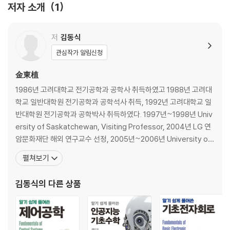
저자 소개
1
(1) 전치행렬
(2) 대칭행렬과 교대행렬
(3) 행렬의 분해
저
김동식
(4) 삼각행렬
관심작가 알림신청
1.4 행렬식의 정의와 성질
(1) 행렬식의 정의와 계산
金東植
(2) 행렬식의 성질
1986년 고려대학교 전기공학과 공학사 취득하였고 1988년 고려대
1.5 행렬식의 Laplace 전개
학교 일반대학원 전기공학과 공학석사 취득, 1992년 고려대학교 일
(1) 소행렬식과 여인수
반대학원 전기공학과 공학박사 취득하였다. 1997년~1998년 Univ
(2) Laplace 전개
ersity of Saskatchewan, Visiting Professor, 2004년 LG 연
1.6 역행렬의 정의와 성질
암문화재단 해외 연구교수 선정, 2005년~2006년 University of
(1) 역행렬의 정의
Ottawa, Visiting Professor, 2013년~2014년 고려대학교 전력
펼쳐보기
(2) 역행렬의 성질
시스템기술연구소 연구교수를 역임했고 1992년~현재 순천향대학
1.7 역행렬 공식
교 전기공학과 교수이다. 연구분야는 웹기반 교육용 컨텐츠
김동식
의 다른 상품
(1) 수반행렬의 정의
(2) 역행렬 공식의 유도
1.8 여러 가지 공학적 응용 예
(1) 전기회로의 수학적 표현 : 선형연립방정식의 행렬 표현