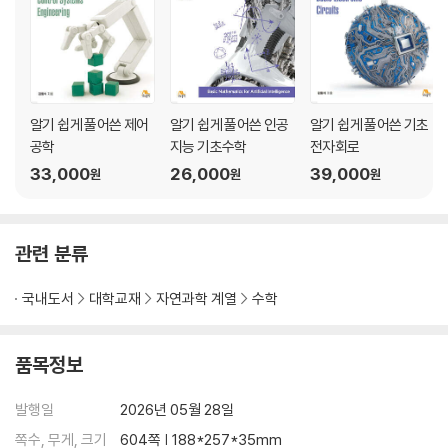
(2) 선형시스템의 수학적 모델링 : 미분방정식의 행렬 표현
(3) 2-포트 회로 해석 : 행렬의 곱셈
연습문제
CHAPTER 02 선형연립방정식의 해법
알기 쉽게 풀어쓴 제어
알기 쉽게 풀어쓴 인공
알기 쉽게 풀어쓴 기초
2.1 기본행연산
공학
지능 기초수학
전자회로
(1) 선형연립방정식의 풀이 과정
33,000
26,000
39,000
(2) 기본행연산
원
원
원
2.2 Gauss 소거법
2.3 Gauss-Jordan 소거법
2.4 선형연립방정식의 추가적인 해법
관련 분류
(1) 역행렬에 의한 선형연립방정식의 해법
(2) Cramer 규칙을 이용한 해법
국내도서
대학교재
자연과학 계열
수학
2.5 Gauss-Jordan 소거법을 이용한 역행렬의 계산
2.6 행렬의 LU-분해
품목정보
(1) LU-분해의 정의
(2) 기본행렬과 기본행연산
발행일
2026년 05월 28일
(3) 기본행렬의 역행렬
(4) LU-분해의 존재성과 유일성
쪽수, 무게, 크기
604쪽 | 188*257*35mm