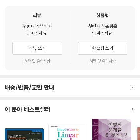
만, 선형대수학에는 그런 ‘감각적 지지대’가 거의 없다. 고교 수학에서 다루
3.3 벡터의 놈(Norm)과 거리
지 않았던 개념들이 중심을 이루다 보니, 자연스럽게 이질감이 생긴다.
(1) 벡터의 놈
리뷰
한줄평
④ 실제 응용에 대한 체감 부족
(2) 단위벡터
첫번째 리뷰어가
첫번째 한줄평을
“이게 실제로 어디에 쓰이죠?” 많은 학생이 자주 묻는 질문이다. 강의에서
(3) 표준단위벡터
되어주세요.
남겨주세요.
는 이론과 증명 위주로 진행되지만, 정작 그 실제 응용이 보이지 않을 때 학
(4) 두 벡터간의 거리
습 동기는 빠르게 떨어진다.
3.4 벡터의 내적과 성질
리뷰 쓰기
한줄평 쓰기
(1) 벡터의 내적
이러한 어려움에도 선형대수학은 자연과학, 공학, 경제 등 거의 모든 분야
(2) 내적의 성분 표시
혜택 및 유의사항
혜택 및 유의사항
에서 널리 사용되는 매우 핵심적인 수학이다. 특히 인공지능이나 머신러
(3) 내적의 대수적 성질
닝, 컴퓨터 그래픽스나 데이터 과학, 통신공학에서도 선형대수학은 선택
(4) 두 벡터의 사이각
이 아닌 필수이다.
(5) 내적의 열벡터 표현
배송/반품/교환 안내
3.5 벡터의 외적과 성질
이 책의 특징
(1) 외적의 정의
(2) 벡터의 외적과 내적이 포함된 연산
이 분야 베스트셀러
① 알기 쉽게 시각적으로 풀어쓴 개념 설명
(3) 벡터 외적의 행렬식 표현
추상적인 정의와 엄밀한 증명도 직관적 비유와 예시를 통해 쉽게 풀어서
(4) 스칼라 삼중적
설명하였다. 복잡한 내용을 그림과 도표를 통하여 시각적으로 풀어 서술함
3.6 직선과 평면의 벡터방정식
으로써 선형대수학을 처음 접하는 독자들도 쉽게 이해할 수 있도록 하였
(1) 직선의 벡터방정식