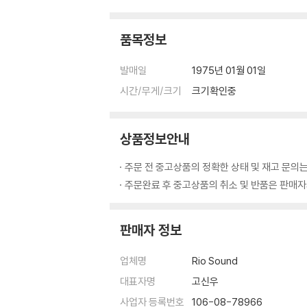
음반 표면 상태 및 잡음에 민감하신 분은 절대
품목정보
*LP 입고 후 초음파 세척 후 보관되며 판매 완
발매일
1975년 01월 01일
*함께 올린 자켓 / LP 사진 확인하시고 신중한
시간/무게/크기
크기확인중
*LP의 특성상 음반 표면 상태가 깨끗해도 어느
*감성 오디오 / 리오사운드*
상품정보안내
*LP 관련 문의 : 010 - 2655 - 4343*
주문 전 중고상품의 정확한 상태 및 재고 문의는
주문완료 후 중고상품의 취소 및 반품은 판매자와
판매자 정보
업체명
Rio Sound
대표자명
고신우
사업자 등록번호
106-08-78966