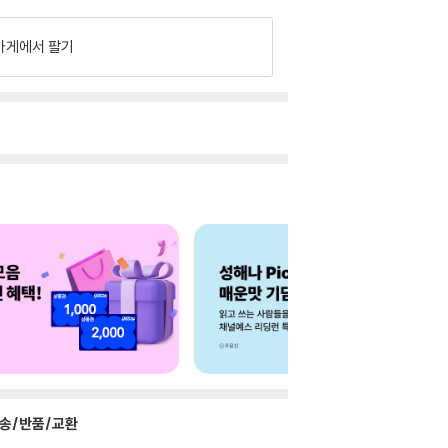
가게에서 팔기
송/반품/교환