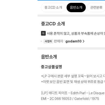
중고CD 소개
음반소개
관련분류
중고CD 소개
사용 흔적이 많고, 상품과 부속품에 손상이 
하
판매자 :
godam10
사업자
음반소개
중고상품설명
*LP 구매시 본문 세부 설명 꼬옥~읽어 보시고
*자켓 보단 음반 표면 및 재생 상태 위주로 등
[LP] 에디트 피아프 - Edith Piaf - Le Disque
EMI - 2C 066 16053 / Gatefold / 1975