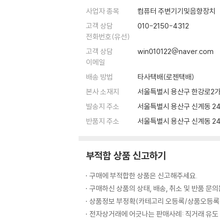
사업자 종목
컴퓨터 주변기기및음향장치
고객 상담
010-2150-4312
전화번호(유선)
고객 상담
win010122@naver.com
이메일
배송 방법
타사택배(로젠택배)
본사 소재지
서울특별시 용산구 한강로2가 나
발송지 주소
서울특별시 용산구 신계동 24
반품지 주소
서울특별시 용산구 신계동 24
부적합 상품 신고하기
구매에 부적합한 상품은 신고해주세요.
구매하신 상품의 상태, 배송, 취소 및 반품 문
상품정보 부정확(카테고리 오등록/상품오등록/
전자상거래에 어긋나는 판매사례: 직거래 유도