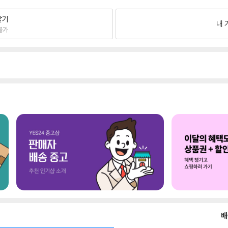
팔기
내 
불가
배