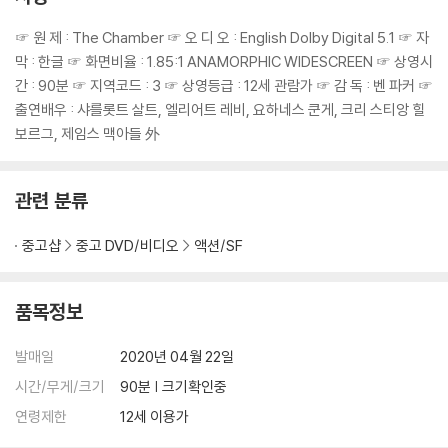
☞ 원 제 : The Chamber ☞ 오 디 오 : English Dolby Digital 5.1 ☞ 자
막 : 한글 ☞ 화면비율 : 1.85:1 ANAMORPHIC WIDESCREEN ☞ 상영시
간 : 90분 ☞ 지역코드 : 3 ☞ 상영등급 : 12세 관람가 ☞ 감 독 : 벤 파커 ☞
출연배우 : 샤를롯트 살트, 엘리어트 레비, 요하네스 쿤게, 크리 스티앙 힐
보르그, 제임스 맥아들 外
관련 분류
중고샵
중고 DVD/비디오
액션/SF
품목정보
발매일
2020년 04월 22일
시간/무게/크기
90분 | 크기확인중
연령제한
12세 이용가