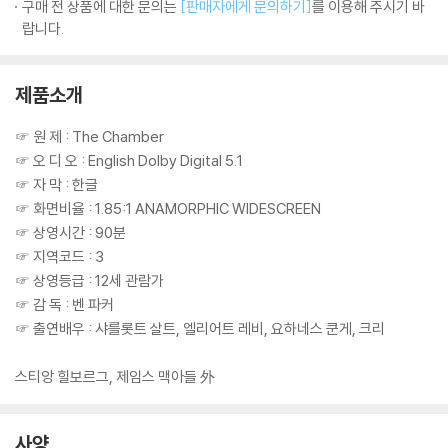
구매 전 상품에 대한 문의는
[판매자에게 문의하기]
를 이용해 주시기 바
랍니다.
제품소개
☞ 원 제 : The Chamber
☞ 오 디 오 : English Dolby Digital 5.1
☞ 자 막 : 한글
☞ 화면비율 : 1.85:1 ANAMORPHIC WIDESCREEN
☞ 상영시간 : 90분
☞ 지역코드 : 3
☞ 상영등급 : 12세 관람가
☞ 감 독 : 벤 파커
☞ 출연배우 : 샤를롯트 살트, 엘리어트 레비, 요하네스 쿤게, 크리
스티앙 힐보르그, 제임스 맥아들 外
사양