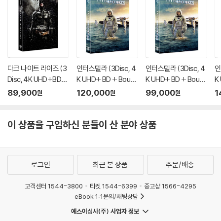
다크 나이트 라이즈 (3
인터스텔라 (3Disc, 4
인터스텔라 (3Disc, 4
인
Disc, 4K UHD+BD
K UHD+ BD + Bouns
K UHD+ BD + Bouns
K
+보너스BD 풀슬립 스
BD 렌티큘러 풀슬립 B
BD 렌티큘러 풀슬립 B
B
89,900
120,000
99,000
1
원
원
원
틸북 한정판) : 블루레
스틸북 한정판) : 블루
스틸북 한정판) : 블루
한
이
레이
레이
이 상품을 구입하신 분들이 산 분야 상품
로그인
최근 본 상품
주문/배송
고객센터 1544-3800
티켓 1544-6399
중고샵 1566-4295
eBook 1:1문의/채팅상담
예스이십사(주) 사업자 정보