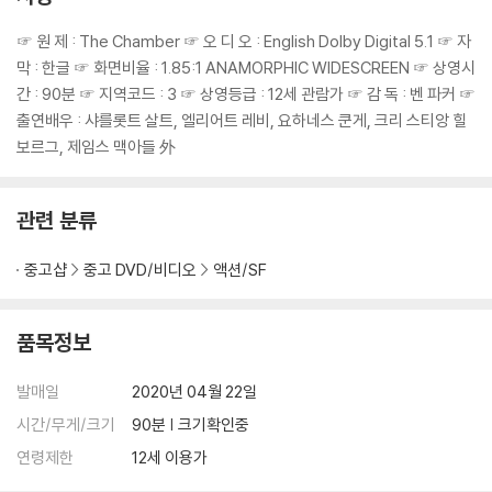
☞ 원 제 : The Chamber ☞ 오 디 오 : English Dolby Digital 5.1 ☞ 자
막 : 한글 ☞ 화면비율 : 1.85:1 ANAMORPHIC WIDESCREEN ☞ 상영시
간 : 90분 ☞ 지역코드 : 3 ☞ 상영등급 : 12세 관람가 ☞ 감 독 : 벤 파커 ☞
출연배우 : 샤를롯트 살트, 엘리어트 레비, 요하네스 쿤게, 크리 스티앙 힐
보르그, 제임스 맥아들 外
관련 분류
중고샵
중고 DVD/비디오
액션/SF
품목정보
발매일
2020년 04월 22일
시간/무게/크기
90분 | 크기확인중
연령제한
12세 이용가