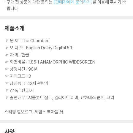
구매 전 상품에 대한 문의는
[판매자에게 문의하기]
를 이용해 주시기 바
랍니다.
제품소개
☞ 원 제 : The Chamber
☞ 오 디 오 : English Dolby Digital 5.1
☞ 자 막 : 한글
☞ 화면비율 : 1.85:1 ANAMORPHIC WIDESCREEN
☞ 상영시간 : 90분
☞ 지역코드 : 3
☞ 상영등급 : 12세 관람가
☞ 감 독 : 벤 파커
☞ 출연배우 : 샤를롯트 살트, 엘리어트 레비, 요하네스 쿤게, 크리
스티앙 힐보르그, 제임스 맥아들 外
사양