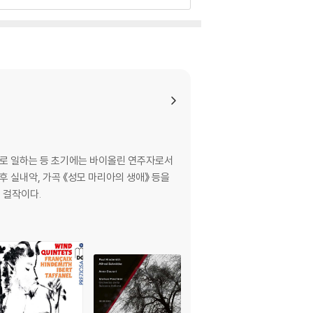
로 일하는 등 초기에는 바이올린 연주자로서
후 실내악, 가곡 《성모 마리아의 생애》 등을
 걸작이다.