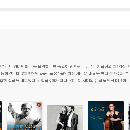
크푸르트 암마인의 고등 음악학교를 졸업하고 프랑크푸르트 가극장의 제1악장으
활동하였는데, 《제3 현악 4중주곡》은 음악계에 새로운 바람을 불러일으켰다. 그 
후한 작품을 내놓았다. 교향곡 《화가 마티스》는 이 시대의 유럽 음악을 대표하는