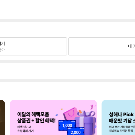
팔기
내 
불가