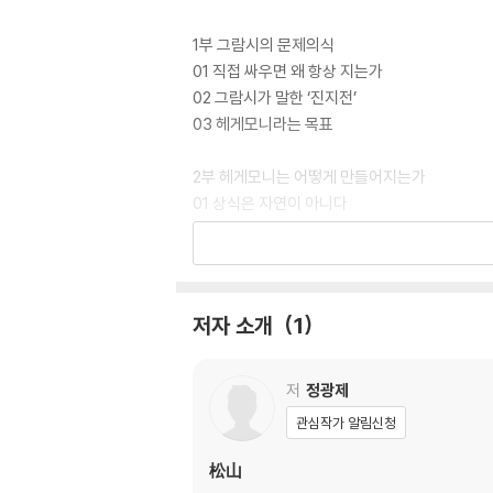
1부 그람시의 문제의식
01 직접 싸우면 왜 항상 지는가
02 그람시가 말한 ‘진지전’
03 헤게모니라는 목표
2부 헤게모니는 어떻게 만들어지는가
01 상식은 자연이 아니다
02 문화는 제도보다 강하다
03 교육은 가장 완벽한 헤게모니 장치
3부 좌파가 실제 사용한 진지들
저자 소개
1
01 지식인 진지
02 교육 진지
03 문화 진지
저
정광제
관심작가 알림신청
4부 진지를 연결하는 네트워크
01 지식은 혼자 작동하지 않는다
松山