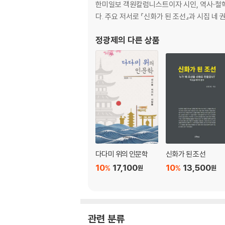
02 시민사회라는 완충 지대
한미일보 객원칼럼니스트이자 시인, 역사·철학
03 반복과 누적의 기술
다. 주요 저서로 『신화가 된 조선』과 시집 
04 진지와 전선이 형성되는 지점
정광제
의 다른 상품
5부 우파 문화 진지전의 재설계
01 동일한 전략, 다른 주어
02 우파 지식인 진지 구축
03 우파 교육 진지 구축
6부 헤게모니 언어의 재구성
01 단어를 선점하는 자가 이긴다
02 시장, 국가, 개인에 대해 다시 쓴다
03 도덕 대신 구조를 말하는 훈련
다다미 위의 인문학
신화가 된 조선
10
17,100
10
13,500
%
%
원
원
7부 문화 콘텐츠라는 전선
01 설교 없는 헤게모니
02 서사 속에 세계관을 넣는 법
03 반복 가능한 콘텐츠 구조
관련 분류