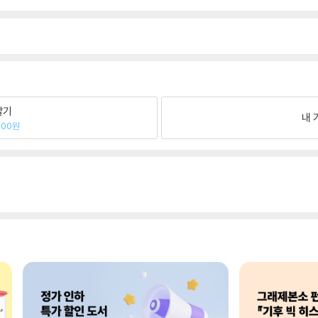
팔기
내 
000원