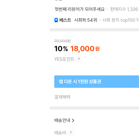
첫번째 리뷰어가 되어주세요
판매지수
1,326
베스트
사회학
54위
사회 정치 top100 
20,000
원
10
18,000
YES포인트
앱 다운 시 1천원 상품권
결제혜택
배송안내
배송비