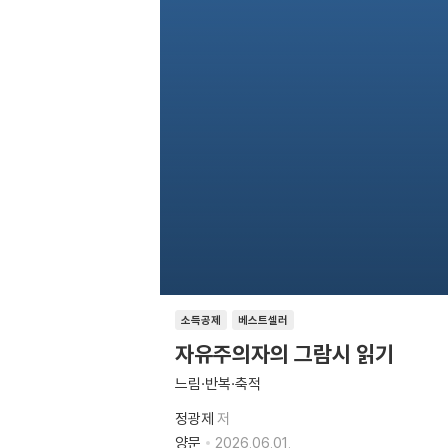
소득공제
베스트셀러
자유주의자의 그람시 읽기
느림·반복·축적
정광제
저
양문
2026.06.01.