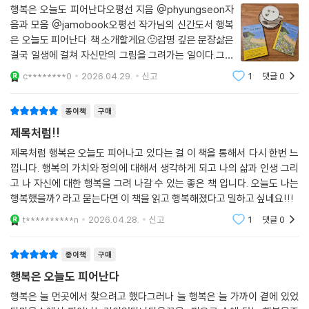
친구, 부모에게 선물하기 좋은 책
행복은 오늘도 피어난다오평선 지음 @phyungseon자
음과 모음 @jamobook오평선 작가님의 신간도서 행복
일상 속 작은 기쁨을 찾아주는 눈부신 문장들
은 오늘도 피어난다 책 소개할게요🙂감명 깊은 문장삶은
결국 일생에 걸쳐 자신만의 그림을 그려가는 일이다.그림
누구에게나 살아온 시간만큼의 흔적이 있다. 선택받지 못한 기억, 미뤄 둔
이 크든 작든, 화려하든 소박하든 나답게 그린 그림이라면
꿈, 쏟아부었지만 돌아오지 않은 보답. 그 모든 것이 사라진 게 아니라 다르
c********0
2026.04.29.
신고
1
댓글
0
그 자체로 충분히 가치가 있다.해와 달이 오가듯,계절이
게 쓰일 날을 기다리고 있는 것일지 모른다. 중년에 들어서 인생의 의미를
바뀌듯 사람들의 만남과 이별도 자연스럽고 당연한일
고찰하고, 깨달은 바를 주변 사람들과 소탈이 나누는 오평선 작가는 독자
종이책
구매
들이 삶이 주는 선물을 놓치지 않기를 바라는 진심 어린 마음으로 한 글자
제목처럼!!
씩 써 내려갔다. 그러한 진심의 무게가 연말연시, 어버이날, 스승의 날 등
제목처럼 행복은 오늘도 피어나고 있다는 걸 이 책을 통해서 다시 한번 느
다양한 기념일에 이 책이 선물로 쓰이는 이유일 것이다.
낍니다. 행복의 가치와 정의에 대해서 생각하게 되고 나의 삶과 인생 그리
고 나 자신에 대한 행복을 그려 나갈 수 있는 좋은 책 입니다. 오늘도 나는
지금껏 가족을 위해 행복을 뒤로 미뤄온 사람에게, 열심히 살았는데도 무
행복했을까? 라고 묻는다면 이 책을 읽고 행복해졌다고 밀하고 싶네요!!!
언가 허전한 사람에게, 오늘 하루가 너무 조용하고 평이하게 느껴지는 사
t**********n
2026.04.28.
신고
1
댓글
0
람에게 이 책을 권한다. 책장을 덮고 나면 자연스레 깨닫게 될 것이다. 이미
수많은 행복이 소리 없이 피어 나를 감싸고 있었다는 것을.
종이책
구매
작가의 말
행복은 오늘도 피어난다
행복은 늘 먼곳에서 찾으려고 했다그러나 늘 행복은 늘 가까이 곁에 있었
인생은 단 한 번뿐이지만 행복은 그 안에서 수없이 피어날 수 있다. 한 방의