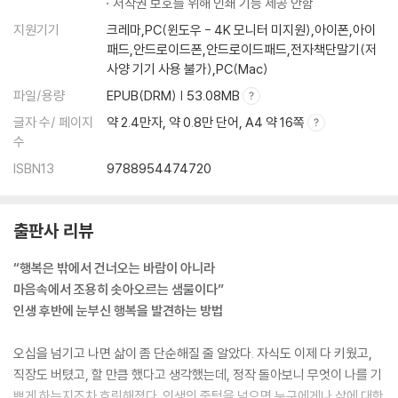
저작권 보호를 위해 인쇄 기능 제공 안함
묵은 짐들을 하나씩 내려놓고 간다
지원기기
크레마,PC(윈도우 - 4K 모니터 미지원),아이폰,아이
자유로운 자유를 감사하게 받는다
패드,안드로이드폰,안드로이드패드,전자책단말기(저
내 마음이 따라올 수 있는 속도
사양 기기 사용 불가),PC(Mac)
바다에서 숨을 씻고
소유욕이 나를 불행으로 이끈다
파일/용량
EPUB(DRM) | 53.08MB
열정은 불타야만 하는 것은 아니다
글자 수/ 페이지
약 2.4만자, 약 0.8만 단어, A4 약 16쪽
수
4장 흔들려도 삶은 다시 피어난다
ISBN13
9788954474720
추억은 찐빵 속에 있는 단팥이다
지금도 아름다운 추억이 될 일들은 무수히 일어나고 있다
출판사 리뷰
나쁜 일에 고립되지 마라
세상의 흐름은 그렇더라
“행복은 밖에서 건너오는 바람이 아니라
너마저 너의 마음을 흔들지 마라
마음속에서 조용히 솟아오르는 샘물이다”
그래서 봄을 희망이라 부른다
인생 후반에 눈부신 행복을 발견하는 방법
숲길에서 배운 것들
철들지 않아서 다행이다
오십을 넘기고 나면 삶이 좀 단순해질 줄 알았다. 자식도 이제 다 키웠고,
은은한 빛을 내고 있다
직장도 버텼고, 할 만큼 했다고 생각했는데, 정작 돌아보니 무엇이 나를 기
겨울과 봄의 경계선
쁘게 하는지조차 흐릿해졌다. 인생의 중턱을 넘으면 누구에게나 삶에 대한