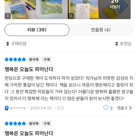
26
당신의 하루를 특별하게 만드는 글과
더보기
꽃을 품은 명화가 건네는 따뜻한 위로
3
3
오평선 작가는 거창한 노력으로 행복을 찾지 않는다. 대구 수성못 벚꽃길
리뷰
39
한줄평
4
카페에서 눈으로 꽃을 먹고, 밭에서 채소를 따다 딸에게 나눠주고, 아내의
환갑을 맞이해 이벤트를 몰래 준비한다. 일흔일곱 살 어르신과 나란히 수
구매리뷰
추천순
영 기초반에서 발차기를 배우며 새로움을 배우는 기쁨을 되새긴다. 이처럼
그저 소박한 일상의 장면 속에서 행복을 건져 올릴 뿐이다. 강렬한 행복 한
종이책
구매
번보다, 약하지만 자주 찾아오는 기쁨이 훨씬 중요하다는 것. 이것이 이 책
전체를 관통하는 단 하나의 진심이다.
행복은 오늘도 피어난다
펀딩으로 구매한 책이 도착하자 마자 읽었다! 작가님의 따뜻한 감성과 지
이 책의 또 다른 매력은 글과 그림의 호흡이다. 에세이 중간중간 르누아르,
혜 가득한 통찰이 담긴 책이다. 책을 읽으니 마음이 평온해지고 힐링이 된
모네, 카유보트, 모리조 등 인상파 거장들의 명화가 한 장씩 펼쳐지며 독자
다. 그 동안 복잡한 마음들이 가라 앉는다! 아름다운 명화와 훌륭한 경구들
에게 사유의 여백을 건넨다. 서두르지 않아도 좋다고, 잠깐 여기 머물러도
이 있어서 더 행복해 지는 책이다 ♡ 많은 분들이 읽어 보시면 좋겠다!
된다고 말없이 위로해 오는 것만 같다. 마치 갤러리를 거니는 듯한 시각적
e*****a
2026.04.25.
신고
2
댓글
0
풍요로움은 덤이다. 글을 읽고 그림 앞에 잠시 멈추는 독서 경험은 바쁜 삶
에 지친 이들에게 한 줄기 산소 같은 휴식과 깊은 위로의 시간을 선물할 것
종이책
구매
이다.
행복은 오늘도 피어난다