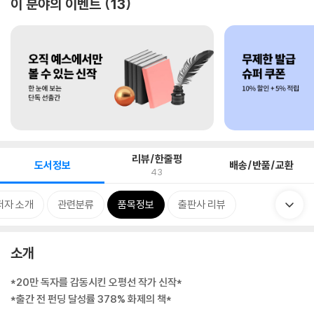
이 분야의 이벤트
13
리뷰/한줄평
도서정보
배송/반품/교환
43
저자 소개
관련분류
품목정보
출판사 리뷰
소개
*20만 독자를 감동시킨 오평선 작가 신작*
*출간 전 펀딩 달성률 378% 화제의 책*