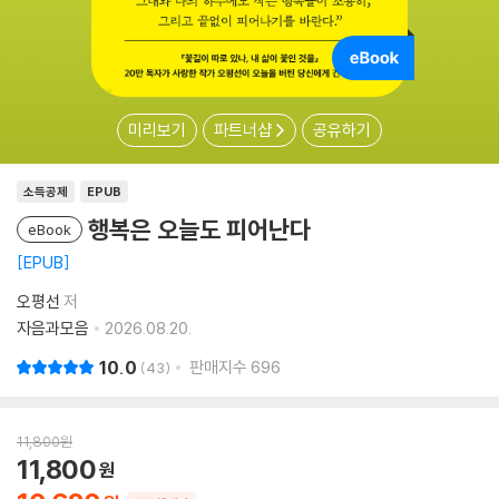
미리보기
파트너샵
공유하기
소득공제
EPUB
행복은 오늘도 피어난다
eBook
EPUB
오평선
저
자음과모음
2026.08.20.
10.0
판매지수
696
43
11,800
원
11,800