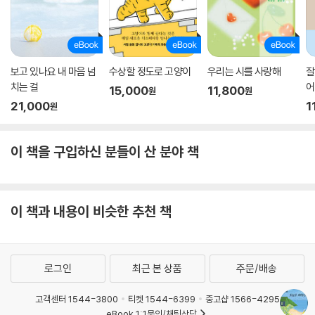
보고 있나요 내 마음 넘
수상할 정도로 고양이
우리는 시를 사랑해
잘
치는 걸
어
15,000
11,800
원
원
21,000
1
원
이 책을 구입하신 분들이 산 분야 책
이 책과 내용이 비슷한 추천 책
로그인
최근 본 상품
주문/배송
고객센터 1544-3800
티켓 1544-6399
중고샵 1566-4295
eBook 1:1문의/채팅상담