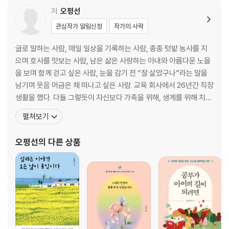
경험은 버리는 것이 아니라 다시 쓰는 것이다
저
오평선
삶은 일생을 통해 자신만의 그림을 그리는 것
관심작가 알림신청
작가의 사락
삶에도 다시 쓰이는 기회는 오더라
글로 말하는 사람, 매일 일상을 기록하는 사람, 종종 텃밭 농사를 지
2장 사랑은 바람처럼 스치고, 계절처럼 돌아온다
으며 호사를 맛보는 사람, 남은 삶은 사랑하는 아내와 아름다운 노을
을 보며 함께 걷고 싶은 사람, 눈을 감기 전 “잘 살았구나”라는 말을
반복이 만든 강
남기며 웃음 머금은 채 떠나고 싶은 사람. 교육 회사에서 26년간 직장
남겨지는 자가 되고 싶지 않다
생활을 했다. 다들 그렇듯이 자신보다 가족을 위해, 생계를 위해 치열
어디에서 피어나든 귀하다
하게 살다 보니 얻은 것도 있었지만 많은 것을 놓쳤다. 자의든 타의든
펼쳐보기
외로운 섬이 답은 아니었다
틀 속에 갇혀 사는 기분이었다. 오십 후반에 접어들자 세상의 시계가
엄마도 보고 싶다
아닌 나만의 시계에 세상을 맞춰 살고 싶어졌다. 지켜야 할 것과 놓아
오평선
의 다른 상품
인연은 해와 달처럼, 구름처럼 흘러가는 것
줘야 할 것이 무엇인지,
차이를 알아차리고
사람들의 얼굴에도 다양한 풍경이 보인다
가까이 다가가 숨죽이고 봐야 제대로 안다
서서히 두루뭉술하게 바뀌어간다
한 사람만 있어도 충분하다
남들에게 잘했던 아버지