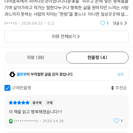
다마음속에서 피어나는것이었다나다운꽃을 피우고 손에 닿는 행복을즐
행복을 좇느라 방황하기보다 흩어져 있는 작은 꽃들을 발견하는 삶이 우리
기며 살아가라고 작가는 말한다누구나 행복한 삶을 원하지만 느끼는 사람
에게 더 큰 충만을 준다. 행복은 강도가 아니라 빈도가 중요하다. 그대와 나
과느끼지 못하는 사람의 차이는 "한방"을 좇느냐 아니면 일상곳곳에 널린
의 하루에 작은 행복들이 조용히, 그리고 끝없이 피어나기를 바란다.
작은 조각을 발견하느냐에 달려있다행복은 강도보다 빈도라는 말이 생각
h****5
2026.04.23.
신고
1
댓글
0
난다강력한 행복보다는
리뷰 전체보기
리뷰
39
한줄평
4
클린봇
이 부적절한 글을 감지 중입니다.
설정
구매한줄평
추천순
종이책
구매
이 책을 읽고 행복해졌습니다!!!
t**********n
2026.04.28.
1