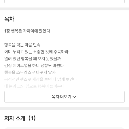
다. 오늘 당신의 하루에 작은 행복이 조용히, 그리고 끝없이 피어나기를 바
란다.
목차
1장 행복은 가까이에 있었다
행복을 막는 마음 단속
이미 누리고 있는 소중한 것에 주목하라
널려 있던 행복을 왜 보지 못했을까
감정 메이크업을 하니 성향도 바뀐다
행복을 스트레스로 바꾸지 말자
긍정적인 렌즈로 세상을 보면 다 맑게 보인다
내 눈과 코와 입으로 행복이 들어온다
행복 풍선
목차 더보기
새로움을 배우는 사람은 늙지 않는다
후회는 이루지 못한 꿈이 아니라 미뤄두었던 행복이었다
문제는 지나가는 태풍이다
저자 소개
1
과정 없는 결과는 없다
나는 ( )을 선택할 것이다