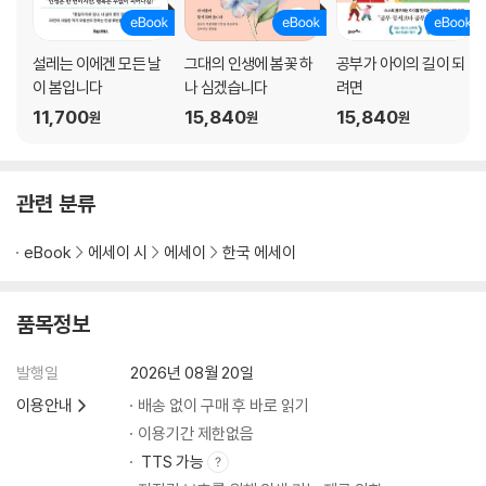
다름의 인정뿐이다
권태는 문턱과 같다
기대의 해방
설레는 이에겐 모든 날
그대의 인생에 봄꽃 하
공부가 아이의 길이 되
나에게 상처 주지 않기로 했다
이 봄입니다
나 심겠습니다
려면
11,700
15,840
15,840
원
원
원
3장 비워야 비로소 채워지는 순간이 있다
내게 온전한 나만의 시간을
관련 분류
해찰은 삶의 숨통이 되기도 한다
여행의 생명은 여유 있는 마음이다
eBook
에세이 시
에세이
한국 에세이
세상과 간헐적 이별이 세상과 결별을 막는다
봄은 오지만, 봄을 맞는 사람은 따로 있다
자발적 고립을 통해 마음을 정화하자
품목정보
여행은 비움의 훈련
샛길로 들어서다
발행일
2026년 08월 20일
절제는 부족이 아니라 풍족을 높인다
이용안내
배송 없이 구매 후 바로 읽기
같은 돈, 다른 만족
이용기간 제한없음
오감을 동원해 먹으니 배부르다
TTS 가능
밭에서 얻어온 행복