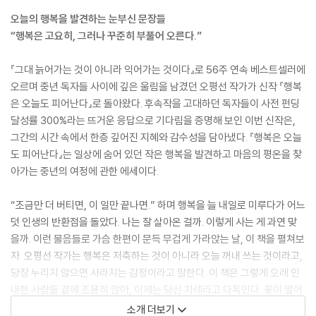
오늘의 행복을 발견하는 눈부신 문장들
“행복은 고요히, 그러나 꾸준히 부풀어 오른다.”
『그대 늙어가는 것이 아니라 익어가는 것이다』로 56주 연속 베스트셀러에
오르며 중년 독자들 사이에 깊은 울림을 남겼던 오평선 작가가 신작 『행복
은 오늘도 피어난다』로 돌아왔다. 후속작을 고대하던 독자들이 사전 펀딩
달성률 300%라는 뜨거운 응답으로 기다림을 증명해 보인 이번 신작은,
그간의 시간 속에서 한층 깊어진 지혜와 감수성을 담아냈다. 『행복은 오늘
도 피어난다』는 일상에 숨어 있던 작은 행복을 발견하고 마음의 평온을 찾
아가는 중년의 여정에 관한 에세이다.
“조금만 더 버티면, 이 일만 끝나면.” 하며 행복을 늘 내일로 미루다가 어느
덧 인생의 반환점을 돌았다. 나는 잘 살아온 걸까. 이렇게 사는 게 과연 맞
을까. 이런 물음들로 가슴 한편이 문득 무겁게 가라앉는 날, 이 책을 펼쳐보
자. 오평선 작가는 행복은 저축하는 것이 아니라 오늘 꺼내 쓰는 것이라고,
당장 누리지 않으면 사라지는 감정이라고 말한다. 이 책은 그렇게 오래 인
내한 사람들 곁에 조용히 앉아, 이제는 당신 차례라고 다독인다. 꽃이 떨어
질 때를 대비하듯, 남은 삶을 후회 없이 살고 싶은 당신에게 이 책을 권한
소개 더보기