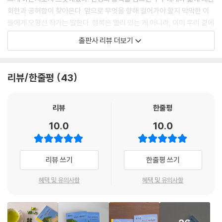
내 마음의 창도 늘 깨끗하게 닦아줘라
회한과 공허함이 찾아온다. 앞으로 무엇을 향해 걸어가야 할지 막막한 이
역경 속에서 성장한다
들에게 오평선 작가는 말한다. 행복은 멀리 있는 게 아니라, 이미 우리 곁에
떠나기 전 후회를 하지 않고
있다고.
출판사 리뷰 더보기
꽃이 떨어질 때를 대비해
나무는 뿌리가 온전해야 잎도 꽃도 핀다
총 4장으로 구성된 이 책은 행복을 찾는 중년의 여정을 차근차근 따라간
어둠이 있기에 빛이 소중하다
다. 1장 ‘행복은 가까이에 있었다’에서는 행복을 바라보는 관점을 다룬다.
리뷰/한줄평
43
아픔은 흘려보내고 기쁨은 붙잡자
특히 행복을 얻을 수 있는 방법 중 하나로 욕심·비교·조급함·자책 같은 여
섯 가지 ‘마음 단속’을 조언한다. 2장 '사랑은 바람처럼 스치고, 계절처럼 돌
아온다'에서는 부부, 부모, 오랜 친구, 스쳐 간 인연까지, 나이가 들수록 달
리뷰
한줄평
리 보이는 관계의 풍경을 담담하게 그려낸다. 다름을 틀림으로 여기지 않
10.0
10.0
는 태도, 기대를 내려놓았을 때 비로소 가벼워지는 관계의 비밀이 여기에
있다. 3장 ‘비워야 비로소 채워지는 순간이 있다’에서는 섬에서의 일주일,
삼나무 숲길 산책, 비 오는 월요일의 찜질방처럼 세상과 잠시 거리를 두며
리뷰 쓰기
한줄평 쓰기
마음을 정화하는 법을 이야기한다. 마지막으로 4장 ‘흔들려도 삶은 다시
피어난다’에서는 역경을 지나온 삶이 어떻게 단단해지는지, 떠나기 전 후
혜택 및 유의사항
혜택 및 유의사항
회 없는 삶을 살기 위해 지금 이 순간을 어떻게 대해야 하는지를 진솔하게
전한다.