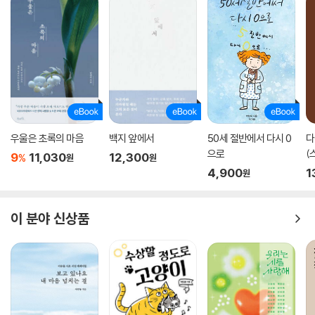
우울은 초록의 마음
백지 앞에서
50세 절반에서 다시 0
다
으로
(
9
11,030
12,300
%
원
원
4,900
1
원
이 분야 신상품