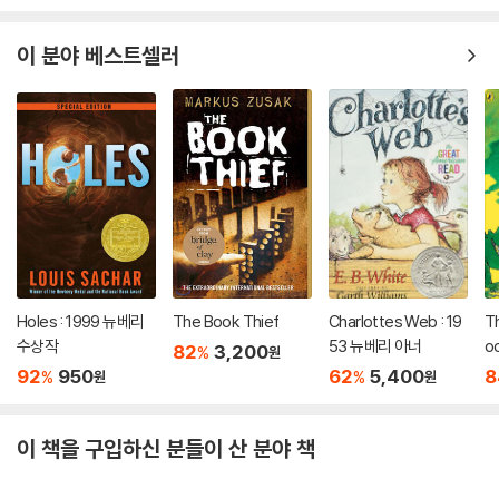
이 분야 베스트셀러
Holes : 1999 뉴베리
The Book Thief
Charlottes Web : 19
T
수상작
53 뉴베리 아너
od
82
3,200
%
원
92
950
62
5,400
8
%
%
원
원
이 책을 구입하신 분들이 산 분야 책