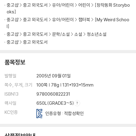
중고샵
중고 외국도서
유아/어린이
어린이
[창작동화 Storybo
oks]
중고샵
중고 외국도서
유아/어린이
챕터북
[My Weird Schoo
l]
중고샵
중고 외국도서
문학/소설
소설
청소년소설
중고샵
중고 외국도서
품목정보
발행일
2005년 09월 01일
쪽수, 무게, 크기
100쪽 | 78g | 131*193*15mm
ISBN13
9780060822231
렉사일
650L(GRADE3~5)
KC인증
인증유형 : 적합성확인
상품정보안내