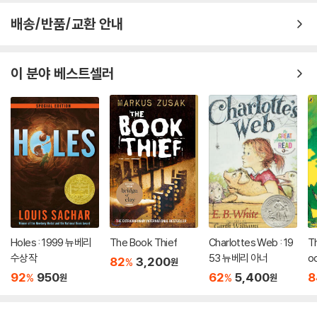
배송/반품/교환 안내
이 분야 베스트셀러
Holes : 1999 뉴베리
The Book Thief
Charlottes Web : 19
T
수상작
53 뉴베리 아너
od
82
3,200
%
원
92
950
62
5,400
8
%
%
원
원