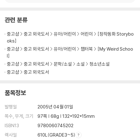
방문해서 아이들에게 쓰기와 읽기를 지도하는 프로그램을 운영하기
도 한다.
관련 분류
중고샵
중고 외국도서
유아/어린이
어린이
[창작동화 Storybo
oks]
중고샵
중고 외국도서
유아/어린이
챕터북
[My Weird Schoo
l]
중고샵
중고 외국도서
문학/소설
소설
청소년소설
중고샵
중고 외국도서
품목정보
발행일
2005년 04월 01일
쪽수, 무게, 크기
97쪽 | 68g | 132*192*15mm
ISBN13
9780060745202
렉사일
610L(GRADE3~5)