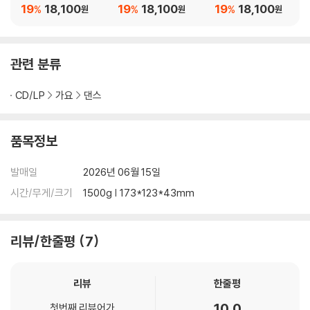
NITIAL PRESS]
NTON Ver.]
OHEE Ver.]
19
18,100
19
18,100
19
18,100
%
%
%
원
원
원
관련 분류
CD/LP
가요
댄스
품목정보
발매일
2026년 06월 15일
시간/무게/크기
1500g | 173*123*43mm
리뷰/한줄평
7
리뷰
한줄평
10.0
첫번째 리뷰어가