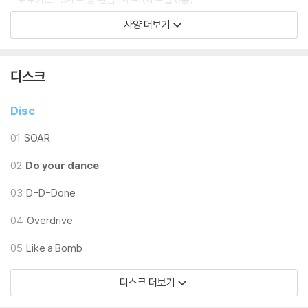
- 포토카드 봉투 : 1종
사양 더보기
* 초도 한정 포토카드 : 12종 중 랜덤 1종
* 본 음반에 포함된 랜덤 구성품은 동일한 확률로 구성되어 있습니다.
디스크
* [Special Ver.] 구매 시 참고 사항 : 본 앨범은 일반CD보다 규격이 작은
Disc
미니CD 수록앨범으로 미니CD 재생을 지원하지 않는 일부 CD플레이어
에서 작동되지 않습니다. 구매에 참고 부탁드립니다.
01
SOAR
02
Do your dance
03
D-D-Done
04
Overdrive
05
Like a Bomb
디스크 더보기