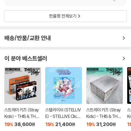
한줄평 전체보기
배송/반품/교환 안내
이 분야 베스트셀러
스트레이 키즈 (Stray
스텔라이브 (STELLIV
스트레이 키즈 (Stray
스
Kids) - THIS & THAT
E) - STELLIVE Cliche
Kids) - THIS & THAT
K
[2종 SET]
1st EP 「Colorful Stro
[TRUCK VER.]
[
19
38,600
19
21,400
19
31,200
1
%
%
%
원
원
원
kes」 - CD Ver.