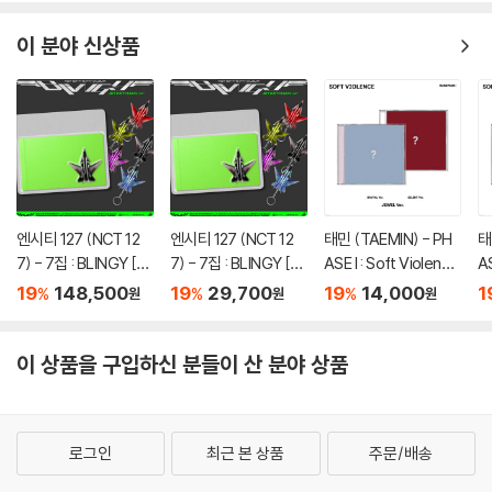
이 분야 신상품
엔시티 127 (NCT 12
엔시티 127 (NCT 12
태민 (TAEMIN) - PH
태
7) - 7집 : BLINGY [JE
7) - 7집 : BLINGY [JE
ASE I : Soft Violence
AS
T Keychain Ver.](스
T Keychain Ver.](스
[JEWEL Ver.][2종 중
[
19
148,500
19
29,700
19
14,000
1
%
%
%
원
원
원
마트앨범) [5종 SET]
마트앨범) [5종 중 1종
1종 랜덤발송]
T
랜덤발송]
이 상품을 구입하신 분들이 산 분야 상품
로그인
최근 본 상품
주문/배송