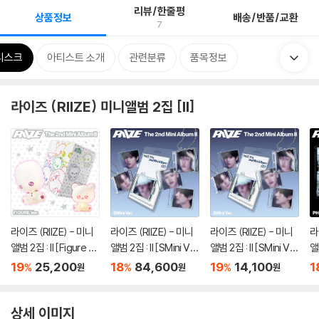
리뷰/한줄평
상품정보
배송/반품/교환
7
디스크
아티스트 소개
관련분류
품목정보
라이즈 (RIIZE) 미니앨범 2집 [II]
라이즈 (RIIZE) - 미니
라이즈 (RIIZE) - 미니
라이즈 (RIIZE) - 미니
라
앨범 2집 : II [Figure V
앨범 2집 : II [SMini Ve
앨범 2집 : II [SMini Ve
앨범
er.](스마트앨범) [6종
r.](스마트앨범) [6종 S
r.](스마트앨범) [6종
o
19
25,200
18
84,600
19
14,100
1
%
%
%
원
원
원
중 1종 랜덤발송]
ET]
중 1종 랜덤발송]
상세 이미지