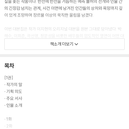
실을 좇는 작품이다. 반전에 반전을 거듭하는 예측 불허의 전개와 인물 간
의 긴장감 넘치는 관계, 사건 이면에 남겨진 인간들의 상처와 욕망까지 깊
이 있게 조망하며 장르물 이상의 묵직한 울림을 남겼다.
이번 대본집은 작가 이지현의 오리지널 대본을 원본 그대로 담아냈다. 박
해수, 이희준, 곽선영, 정문성을 비롯한 배우들의 압도적인 열연이 어떤 대
사와 지문에서 출발했는지, 그리고 인물의 감정과 서사를 어떻게 해석하고
책소개 더보기
확장해 하나의 장면으로 탄생시켰는지를 생생하게 확인할 수 있다. 여기에
본 방송에서는 볼 수 없었던 미방영 신, 처음으로 공개되는 작가판 〈허수아
비〉의 기획 의도, 주요 서사, 인물 설정, 코멘터리를 더해 드라마를 더욱 풍
목차
성하게 볼 수 있도록 구성하였다. 또, SBS 〈그것이 알고 싶다〉에서 ‘화성8
차사건’의 진실을 취재했던 이동원 피디의 진행으로 작가와 감독의 인터뷰
[1권]
를 수록해 실제 사건을 어떤 시선과 태도로 풀어내고, 완성해나갔는지까지
· 작가의 말
깊이 있게 담아냈다. 그리고 팬들의 질문도 함께 엮어 특별함을 높였다.
· 기획 의도
· 주요 서사
서늘한 진실과 은폐의 풍경 속에서 31년 넘게 아로새겨진 뜨거운 물음, ‘진
· 인물 소개
실’. 그 앞으로 당신을 초대한다.
· 1화
· 2화