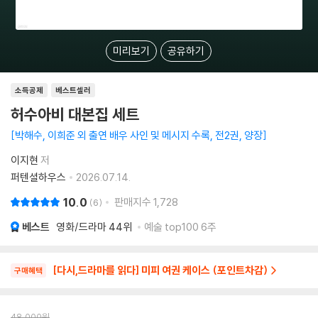
미리보기
공유하기
소득공제
베스트셀러
허수아비 대본집 세트
박해수, 이희준 외 출연 배우 사인 및 메시지 수록, 전2권, 양장
이지현
저
퍼텐셜하우스
2026.07.14.
10.0
판매지수
1,728
6
베스트
영화/드라마
44위
예술 top100 6주
[다시,드라마를 읽다] 미피 여권 케이스 (포인트차감)
구매혜택
48,000
원