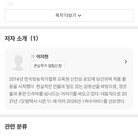
· 3화
· 4화
목차 더보기
· 5화
· 6화
저자 소개
1
대본 코멘터리
[2권]
저
이지현
· 감독의 말
관심작가 알림신청
· 7화
2014년 한국방송작가협회 교육원 신인상 공모에 당선되며 작품 활
· 8화
동을 시작했다. 현실적인 인물과 밀도 있는 감정선을 바탕으로, 장르
· 9화
물과 휴먼 드라마를 넘나드는 이야기를 써오고 있다. 대표작으로 20
· 10화
21년 <모범택시 시즌 1> 에 이어 2026년 <허수아비>를 선보였다.
· 11화
· 12화
관련 분류
대본 코멘터리
작가 · 감독 인터뷰