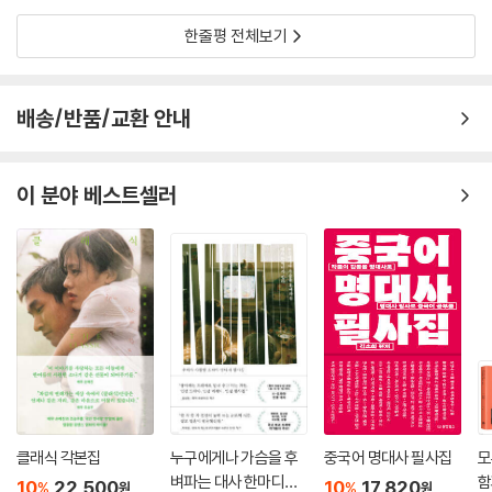
한줄평 전체보기
배송/반품/교환 안내
이 분야 베스트셀러
클래식 각본집
누구에게나 가슴을 후
중국어 명대사 필사집
모
벼파는 대사 한마디가
함
10
22,500
10
17,820
%
%
원
원