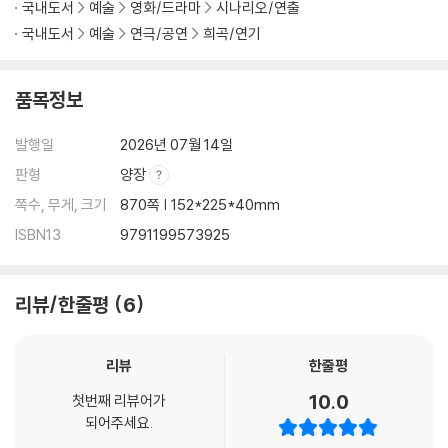
국내도서
예술
영화/드라마
시나리오/연출
국내도서
예술
연극/공연
희곡/연기
품목정보
발행일
2026년 07월 14일
판형
양장
쪽수, 무게, 크기
870쪽 | 152*225*40mm
ISBN13
9791199573925
리뷰/한줄평
6
리뷰
한줄평
10.0
첫번째 리뷰어가
되어주세요.