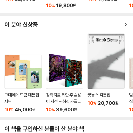
있다
집
10
19,800
1
%
원
이 분야 신상품
그대에게 드림 대본집
창작자를 위한 주술 용
굿뉴스 각본집
범
세트
어 사전 + 창작자를 위
집
10
20,700
%
원
한 판타지 용어 사전 세
10
45,000
10
39,600
1
%
%
원
원
트
이 책을 구입하신 분들이 산 분야 책