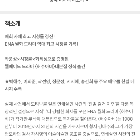
책소개
매회 자체 최고 시청률 경신!
ENA 월화 드라마 역대 최고 시청률 기록!
작품성×시청률×화제성으로 증명된
웰메이드 드라마 〈허수아비〉대본집 정식 출간
★박해수, 이희준, 곽선영, 정문성, 서지혜, 송건희 등 주요 배우들 친필 메
시지 수록
실제 사건에서 모티브를 얻은 연쇄살인 사건의 ‘진범 검거 이후’를 다룬 독
창적인 설정으로 시작부터 강렬한 화제를 모은 ENA 월화 드라마 〈허수아
비〉가 작가판 무삭제 대본집으로 독자들을 찾아온다. 〈허수아비〉는 1988
년부터 2019년까지 31년의 시간을 가로지르며 형사 강태주와 그가 가장
혐오하던 검사 차시영의 아슬아슬한 공조를 중심으로, 연쇄살인 사건의 진