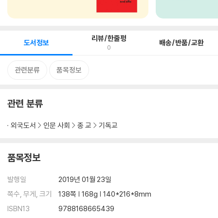
리뷰/한줄평
도서정보
배송/반품/교환
0
관련분류
품목정보
관련 분류
외국도서
인문 사회
종 교
기독교
품목정보
발행일
2019년 01월 23일
쪽수, 무게, 크기
138쪽 | 168g | 140*216*8mm
ISBN13
9788168665439