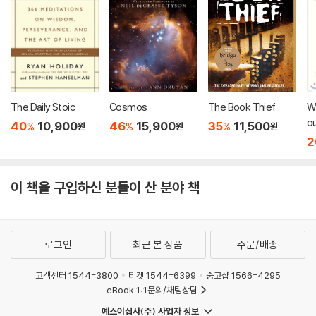
The Daily Stoic
Cosmos
The Book Thief
Wi
ou
40
10,900
46
15,900
35
11,500
%
%
%
원
원
원
Cr
2
이 책을 구입하신 분들이 산 분야 책
로그인
최근 본 상품
주문/배송
고객센터 1544-3800
티켓 1544-6399
중고샵 1566-4295
eBook 1:1문의/채팅상담
예스이십사(주) 사업자 정보