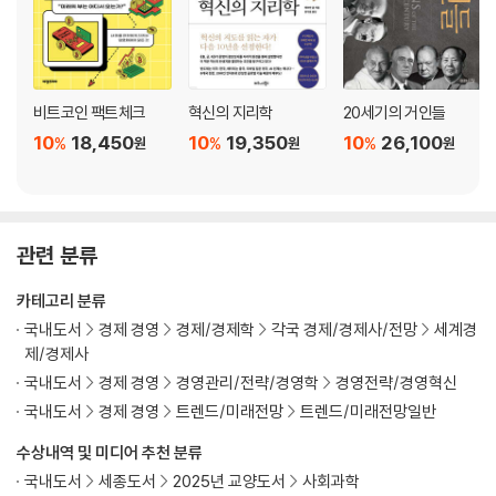
제10장 역사는 경제에 어떤 리스크로 작용하는가_일본 리스크
정치적 무기가 된 반도체 수출 규제 사건
과거사 리스크의 재연 가능성은 있을까?
한일 관계는 대중문화 산업에 어떤 영향을 주는가?
비트코인 팩트체크
혁신의 지리학
20세기의 거인들
10
18,450
10
19,350
10
26,100
%
%
%
원
원
원
나오는 글: 지정학, 기회와 위기를 지닌 야누스의 얼굴로 귀환하다
『혁신의 지리학』
한국어판 서문 | 한국이 그리는 혁신의 신新 지형도
관련 분류
들어가며 | 혁신은 왜 ‘그곳’에서 일어나는가?
카테고리 분류
파리의 창고, 토론토의 연구실, 헬싱키의 10평 남짓한 방. 혁신은 이미 실
국내도서
경제 경영
경제/경제학
각국 경제/경제사/전망
세계경
리콘밸리 밖에서 시작됐다. 같은 시대, 같은 기술을 공유하면서도 왜 특정
제/경제사
토양에서만 100억 달러짜리 기적이 탄생하는가. 그 땅을 다르게 만드는 결
국내도서
경제 경영
경영관리/전략/경영학
경영전략/경영혁신
정적 ‘한 끗’을 추적한다.
국내도서
경제 경영
트렌드/미래전망
트렌드/미래전망일반
수상내역 및 미디어 추천 분류
제1장 | 조숙한 학생, 중국
국내도서
세종도서
2025년 교양도서
사회과학
- 기술 패권의 추가 동쪽으로 기울 때