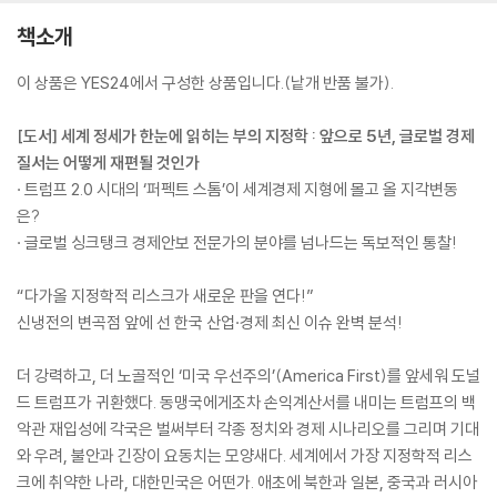
책소개
이 상품은 YES24에서 구성한 상품입니다.(낱개 반품 불가).
[도서] 세계 정세가 한눈에 읽히는 부의 지정학 : 앞으로 5년, 글로벌 경제
질서는 어떻게 재편될 것인가
· 트럼프 2.0 시대의 ‘퍼펙트 스톰’이 세계경제 지형에 몰고 올 지각변동
은?
· 글로벌 싱크탱크 경제안보 전문가의 분야를 넘나드는 독보적인 통찰!
“다가올 지정학적 리스크가 새로운 판을 연다!”
신냉전의 변곡점 앞에 선 한국 산업·경제 최신 이슈 완벽 분석!
더 강력하고, 더 노골적인 ‘미국 우선주의’(America First)를 앞세워 도널
드 트럼프가 귀환했다. 동맹국에게조차 손익계산서를 내미는 트럼프의 백
악관 재입성에 각국은 벌써부터 각종 정치와 경제 시나리오를 그리며 기대
와 우려, 불안과 긴장이 요동치는 모양새다. 세계에서 가장 지정학적 리스
크에 취약한 나라, 대한민국은 어떤가. 애초에 북한과 일본, 중국과 러시아