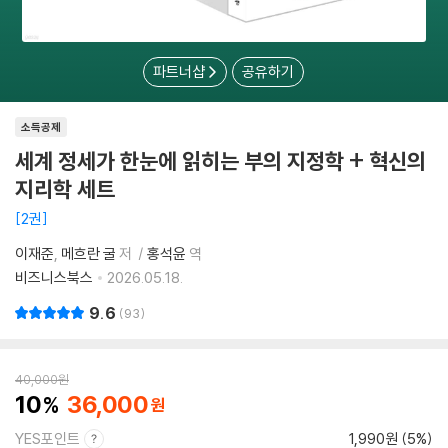
파트너샵
공유하기
소득공제
세계 정세가 한눈에 읽히는 부의 지정학 + 혁신의
지리학 세트
2권
이재준
메흐란 굴
저
홍석윤
역
비즈니스북스
2026.05.18.
9.6
93
40,000
원
10
36,000
YES포인트
1,990원 (5%)