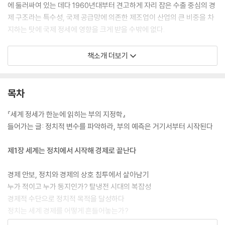
에 둘러싸여 있는 데다 1960년대부터 견고하게 자리 잡은 수출 중심의 경
제 구조라는 특수성, 국제 공급망에 의존한 제조업이 산업의 큰 비중을 차
지하는 탓에 국제 정세에 영향을 크게 받을 수밖에 없다.
[도서] 혁신의 지리학 : 혁신은 어디에서 탄생하는가
책소개 더보기
실리콘밸리의 종말인가, 거대한 혁신의 이동인가?
FT/맥킨지 브래컨 바워 상 수상작!
3대륙 8개국을 직접 누빈 글로벌 혁신 탐사 보고서!
목차
지난 반세기 동안 인류의 삶을 정의한 기술은 실리콘밸리라는 하나의 우편
『세계 정세가 한눈에 읽히는 부의 지정학』
번호에서 시작되었다. 하지만 지금, 그 독점적 지위가 흔들리고 있다는 목
들어가는 글: 정치적 변수를 파악하라, 부의 예측은 거기서부터 시작된다
소리가 곳곳에서 터져나온다. 인류의 미래를 결정할 AI 논문은 이제 미국
이 아닌 베이징에서 쏟아지고, 전 세계 모바일 기기 절반 이상을 움직이는
제1장 세계는 정치에서 시작해 경제로 끝난다
핵심 IP를 설계한 ARM은 미국이 아닌 영국 기업이다.
경제 안보, 정치와 경제의 상호 침투에서 살아남기
‘실리콘밸리는 저물고 있는가? 만약 그렇다면 다음 유니콘의 발원지는 어
누가 적이고 누가 동지인가? 탈냉전 시대의 복잡성
디인가?’
경제적 수단으로 정치적 목적을 달성하다
정치는 세계 경제를 어떻게 흔들어놓는가?
세계경제포럼과 유엔에서 국가 경쟁력을 연구해온 저자 메흐란 굴은 이 질
정치적 리스크와 진화하는 위기