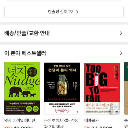
한줄평 전체보기
배송/반품/교환 안내
이 분야 베스트셀러
넛지: 파이널 에디션
눈에 보이지 않는 전쟁
대마불사
죽
과 돈의 역사
있