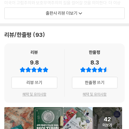
미국이 고립주의와 보호무역주의의 길을 걸어갈 것을 의미한다. 더 이상
제4장 | 압도적 차이를 추구하는 한국
패권국 역할을 공짜로 하지 않겠다는 것이다. 예측 불가능한 트럼프를 또
- ‘추격자’에서 ‘초격차’로 거듭난 기술강국의 본능
출판사 리뷰 더보기
다시 맞이해야 하는 세계는 대책 마련에 부산하고, 공포와 기대로 국내외
자원 빈국에서 기술 강국으로, 한국의 도약은 우연이 아닌 집요한 설계의
자본시장은 연일 요동을 친다. 저자는 “우리는 자유무역질서로 구축해왔
산물이다. 인구 절벽이라는 위기 속에서도 전 세계 천재들을 불러모아 미
던 국가 간 경제협력이 정치적 무기로 변모해버린 위험한 시대에 살고 있
래를 선점하려는 한국. ‘초격차’를 향한 지독한 갈증은 우리를 어떤 진화의
리뷰/한줄평
93
다”며 세계 경제를 이해하기 위해 지정학적 사고가 필요해졌음을 역설한
단계로 안내할 것인가.
다.
리뷰
한줄평
제5장 | 설계된 혁신, 싱가포르의 스마트네이션
기업들에게는 곧 미국에 제조 시설을 지어야 하는 비용 부담 압력이 현실
- 구글 대신 정부를 선택한 천재들, 도시를 코딩하다
9.8
8.3
화될 것이며, 국가들은 ‘미국이 지켜주지 않는 세계’에서 군비 증강에 나서
추방당한 빈곤국은 어떻게 세계 자본의 ‘디지털 오아시스’가 되었나. 이곳
야 하는 상황에 직면했다. 해양 패권에 도전하는 중국에 대한 견제는 더욱
의 천재들은 광고 클릭 대신 국가 시스템을 코딩한다. 자유보다 치밀한 설
강화될 것이고, ‘나쁜 거래’로 지목된 대만의 반도체 산업에는 빨간불이 켜
계를 선택한 싱가포르의 도발적 질문. 기술은 시장의 전유물인가, 국가를
리뷰 쓰기
한줄평 쓰기
졌다. 강대국 지위를 회복하고자 하는 러시아의 열망, 경제를 재건하려는
재발명할 도구인가.
이란과 정권을 유지하고자 하는 이스라엘, 그리고 북한과의 엇갈린 이해관
혜택 및 유의사항
혜택 및 유의사항
계도 주시해야 할 이슈다. 저자는 세계 경제 패러다임의 변곡점이 될 지정
제6장 | 조용한 혁신의 나라, 스위스
학적 리스크를 엄선, 각국의 정치적 행보가 어떻게 세계 경제를 뒤흔들고
- 정밀한 시스템으로 세계의 신뢰를 설계하다
있으며 정치와 힘의 논리가 부의 기회를 어떻게 재편하고 있는지 분석한
화려한 무대 대신 알프스 지하 100미터에서 우주를 재현하고 세계 상거래
42
다. 지금 한국의 산업과 경제, 외교와 안보에 드리운 이 위기를 어떻게 바라
의 프로토콜을 설계하는 사람들. 요란한 광고 없이도 세상이 돌아가는 방
더보기
보아야 할까? ‘규칙’ 대신 ‘힘’에 의해 움직이는 지정학의 시대를 다시 살게