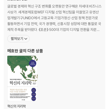
인도양에 쏟아지는 막대한 투자
글로벌 경제와 혁신 구조 변화를 오랫동안 연구해온 차세대 비즈니스
군함 경쟁이 한국에 가져다줄 기회는?
사상가. 세계경제포럼WEF 디지털 산업 혁신팀을 이끌었고 유엔산
업개발기구UNIDO에서 고등교육·기업가정신·산업 정책 전문가로
제6장 대만의 위기가 가져올 나비효과 시나리오_대만해협 리스크
활동하면서 기업 전략, 국가 경쟁력, 신흥시장 성장에 대한 통찰로 국
제적 주목을 받아왔다. 《포춘》 500대 기업의 디지털 전환을 자문하
대만을 맴도는 정치적 폭풍우
는 한편, 다보스 연차 총회와 세계정부정상회의WGS 등 세계 주요
중국이 대만을 상대로 군사력을 사용한다면?
펼쳐보기
무대에서 연사로 활약했다. 이 모든 경력의 바탕에는 하나의 집요한
시진핑에게 집중되는 권력, 불안해지는 대만
질문이 있었다. ‘왜 어떤 곳에서는 세계적인 기술 기업이 탄생하고 어
대만이 봉쇄될 경우 세계 경제가 입을 타격
메흐란 굴
의 다른 상품
떤 곳에서는 그렇지 못한가.’ 그 답을 찾아가는 과정에
제7장 러시아-우크라이나 전쟁과 한국의 방위산업_유라시아 리스크
전쟁이 시작되고, 상실과 고통도 시작되었다
러시아-우크라이나 전쟁은 왜 일어나게 된 것일까?
서방 세계, 러시아를 대상으로 에너지 제재를 가하다
전쟁이 식량 인플레이션 위험을 가져오는 과정
유럽 국가들은 왜 대규모 군비 증강에 나설까?
갈등 속에서 급부상한 한국의 방위산업
혁신의 지리학