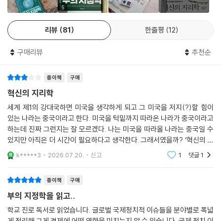
식을 결정하는 스위스식 ‘은밀한 혁신’의 실체를 파헤친다. 진짜 강자는 스
된 우리에게 ‘지정학 리터러시’가 절실하다.
5
스로를 드러내지 않는다.
리뷰
81
한줄평
12
인플레이션, 방산, 인공지능, 반도체, 조선, 에너지···
제7장 | 독일식 혁신의 귀환, 뉴 미텔슈탄트
지정학을 투자의 관점으로 들여다보는 단 한 권의 책!
- 300만 중소기업, 디지털 시대의 심층을 파고들다
구매리뷰
추천순
실리콘밸리가 하이테크를 장악할 때, 이름 없는 마을의 독일 기업들은 ‘딥
현명한 투자자는 짙은 안개 속에서도 기회를 찾는다. 지정학적 리스크는
테크’의 심연을 공략한다. 독일 경제의 허리, 300만 미텔슈탄트가 디지털
종이책
구매
투자의 관점에서 위기이자 기회라는 야누스적 모습을 갖기 때문이다. 대만
옷을 입고 화려하게 귀환했다. 지금 독일의 틈새에서 다음 판이 열리고 있
해협을 둘러싼 갈등이 세계 반도체 산업에 미칠 파장, 더 강화될 미국의 고
혁신의 지리학
다.
립주의와 한국의 방위산업, 중국 테크 기업에 대한 저평가를 불러온 공산
세계 제1의 강대국하면 미국을 생각하게 되고 그 미국을 저지(?)할 힘이
당의 통제, 중동 분쟁과 인공지능 그리고 무기 시장의 상관관계, 강대국 간
있는 나라는 중국이라고 한다. 미국을 턱밑까지 따라온 나라가 중국이라고
제8장 | 천재를 수입하는 나라, 캐나다
각축전이 펼쳐지는 인도·태평양과 한국 조선업의 기회, 미국의 정권 교체
하는데 진짜 그런지는 잘 모르겠다. 나는 미국을 따라올 나라는 중국일 수
- 변방의 연구소는 어떻게 ‘세계의 뇌’를 설계했나
때마다 흔들리는 에너지 산업과 제조업. 이러한 지정학적 리스크가 현실로
있지만 아직은 더 시간이 필요하다고 생각한다. 그래서였을까? ‘혁신의 지
AI의 성지는 실리콘밸리가 아닌 캐나다였다. 40년의 냉대를 견디며 딥러
나타날 확률은 얼마인가? 그 위험이 현실화되었을 때 발생하는 상황은 무
리학’이란 책이 눈에 들어온 게. 이 책은 독서 논술팀 토론 책인데 솔직히
k*****3
2026.07.20.
신고
1
댓글
1
닝의 씨앗을 뿌린 제프리 힌턴과 그 동료들. ‘다양성’이라는 자석으로 전 세
재미있게 읽
엇이며 또 그것이 기업의 성과에 미치는 영향은 어느 정도인가? 책을 통해
계 천재들을 빨아들이는 인재 유치 전략은 어떻게 국가의 운명을 통째로
독자들은 국가나 기업이 처한 지정학적 리스크라는 변수를 어떻게 읽어내
바꾸었는가.
종이책
구매
고 분석하여 현명한 판단을 내릴 수 있을지에 대한 힌트를 얻게 될 것이다.
부의 지정학을 읽고..
나오며 | 문화, 혁신의 유전자
인도는 중국을 대체할 시장이 될 수 있을까? 끊임없는 중동의 분쟁은 전쟁
학교 진로 독서로 읽었습니다. 글로벌 국제정치적 이슈들을 분야별로 폭넓
혁신은 환경에서 생겨난 산물이 아니라 환경 그 자체가 뿜어내는 에너지
게 정리해 그게 경제에 어떤 영향을 미치는지 알 수 있습니다. 국제 정치 이