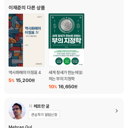
중국 경제에 도사린 공산당 리스크
이재준
의 다른 상품
중국식 자본주의 모델이 갖는 한계
정치 논리로 비효율에 빠진 중국 경제
경제통제의 목표는 당의 생존이다
중진국의 함정과 독재자의 딜레마
인도는 중국을 대체할 새로운 시장이 될 수 있을까?
제4장 미중 갈등이 불러올 퍼펙트 스톰_ 강대국 복합 경쟁 리스크
동지에서 적으로, 미중 갈등의 시작
중국의 맹추격과 위기의 미국, 적에서 동지로
역사화해의 이정표 4
세계 정세가 한눈에 읽
미국의 공급망 재편, 득을 보는 자와 실을 보는 자
히는 부의 지정학
5
15,200
%
원
미래전의 주도권을 차지하기 위한 각축전
10
16,650
%
원
세력 전이를 둘러싼 태풍의 눈, 인공지능과 자율무기체계
제5장 부의 원천, 바다를 둘러싼 첨예한 대립_인도·태평양 리스크
저
메흐란 굴
관심작가 알림신청
경쟁의 소용돌이에 휘말린 바닷길
해양 패권, 도전하는 자와 지키려는 자
Mehran Gul