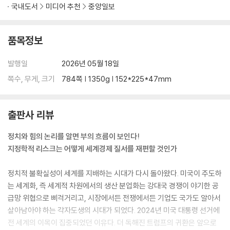
3,400만 달러의 투자가 2,000억 달러의 신화가 되기까지 걸린 시간은
국내도서
미디어 추천
중앙일보
단 20년. 미국의 기술을 흡수하던 학생은 이제 세계 최대의 로보택시를 굴
리고 AI 논문 인용 수 1위를 기록하며 스승을 넘어선다. 우리는 지금, 거대
품목정보
하게 요동치는 동쪽의 거인을 제대로 보고 있는가.
발행일
2026년 05월 18일
제2장 | 무너지지 않는 강자, 실리콘밸리
쪽수, 무게, 크기
784쪽 | 1350g | 152*225*47mm
- 세계 최강 6개 기업이 장악한 3킬로미터의 비밀
2018년에도, 2022년에도, 지금 이 순간에도 누군가 실리콘밸리의 부고
를 쓰고 있지만 숫자는 거짓말하지 않는다. ‘빅테크 6’의 시가총액이 중국
출판사 리뷰
상장사 전체를 압도하는 현실. 실리콘밸리는 정말 저물고 있는가, 아니면
우리가 그들이 설계한 거대한 생태계의 중력을 과소평가하고 있는가.
정치와 힘의 논리를 알면 부의 흐름이 보인다!
지정학적 리스크는 어떻게 세계경제 질서를 재편할 것인가
제3장 | 빼앗긴 기술 왕국과 영국의 역습
- 엑시트의 함정을 넘어 독자 노선을 설계하다
정치적 불확실성이 세계를 지배하는 시대가 다시 돌아왔다. 미국이 주도하
슬럼가였던 런던 킹스크로스에 구글과 딥마인드의 심장이 뛴다. 자본의 질
는 세계화, 즉 세계적 차원에서의 생산 분업화는 강대국 경쟁이 야기한 공
주 끝에 남은 그림자를 직시한 영국은 이제 단순한 추격자가 아니다. 실리
급망 위협으로 삐걱거리고, 시장에서든 전쟁에서든 기업도 국가도 알아서
콘밸리를 넘어 새로운 비즈니스 질서를 설계 중인 영국의 전략적 요충지를
살아남아야 하는 각자도생의 시대가 되었다. 2024년 미국 대통령 선거에
진단한다.
전 세계의 이목이 집중되었던 이유다. 더 독해진 트럼프의 귀환은 앞으로