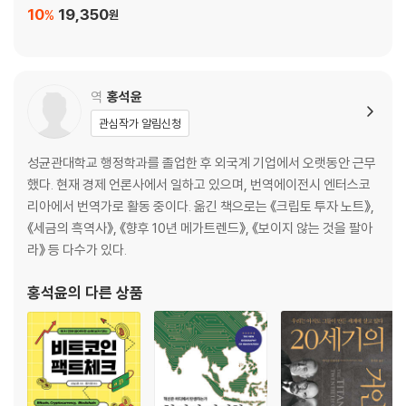
10
19,350
%
원
제8장 중동 무장단체는 무엇을 노리는가_중동 리스크
중동이 지닌 지정학적 리스크의 좌표 가늠하기
지속적인 분쟁은 리스크라 할 수 없다
역
홍석윤
사우디아라비아-이란, 중동의 양대 패권국
관심작가 알림신청
개혁 성향의 대통령 당선이 이란 경제에 가져올 변화
이란-이스라엘의 전면전 가능성은 얼마나 될까?
성균관대학교 행정학과를 졸업한 후 외국계 기업에서 오랫동안 근무
중동의 위기가 주식시장에 미치는 영향
했다. 현재 경제 언론사에서 일하고 있으며, 번역에이전시 엔터스코
리아에서 번역가로 활동 중이다. 옮긴 책으로는 《크립토 투자 노트》,
제9장 그들에게 새로운 길은 없었다_북한 리스크
《세금의 흑역사》, 《향후 10년 메가트렌드》, 《보이지 않는 것을 팔아
라》 등 다수가 있다.
북한 경협 수혜주가 몰락한 배경
북한의 비핵화 협상은 경제에 어떤 영향을 미칠까?
홍석윤
의 다른 상품
대북 수혜주가 다시 나타나기 어려운 이유
죄수의 딜레마로 이해하는 미국과 북한의 불신 지옥
북한이 자본주의를 감당할 수 없는 이유
투자 기회가 될 개혁개방의 가능성은?