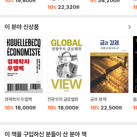
10
19,800
5
34,200
%
%
원
원
10
22,320
1
%
원
이 분야 신상품
경제학자 우엘벡
전광우의 글로벌뷰
금과 경제
둠
10
18,000
10
18,000
10
22,500
1
%
%
%
원
원
원
이 책을 구입하신 분들이 산 분야 책