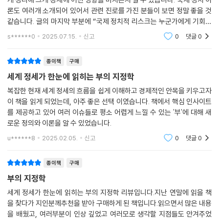
으로까지 이어질 것인가? 투자 기회가 될 북한의 개혁개방은 과연 이루어
다. 왜 어떤 문화는 끊임없이 솟구치고 어떤 문화는 고요히 잠드는가. 그 거
론도 여러개 소개되어 있어서 관련 진로를 가진 분들이 보면 정말 좋을 것
질 것인가? 유럽 국가들의 대규모 군비 증강, 강대국들의 해상교통로 경
대한 사회적 움직임 속에 우리 미래의 답이 있다.
같습니다. 글의 마지막 부분에 “국제 정치적 리스크는 누군가에게 기회이
쟁, 대만해협을 둘러싼 긴장은 한국에 어떤 기회로 다가올 것인가? 또한
자 위험이라는 야누스적 모습을 갖는다” 라는 말이 있습니다. 정치와 경제
트럼프 2.0 시대, 가장 큰 수혜자는 누가 될 것인가? 복잡다단한 세계를 움
s******0
2025.07.15.
신고
0
댓글
0
감사의 말
가 씨줄, 날
직일 거대한 흐름 앞에서 급변하는 경제 질서를 읽어낼 안목과 통찰력을
주석
갖고 싶은 이들이라면 지금 바로 『세계 정세가 한눈에 읽히는 부의 지정
종이책
구매
학』을 펼치길 권한다. 분야를 넘나드는 인사이트와 전문가의 날카로운 분
세계 정세가 한눈에 읽히는 부의 지정학
석을 만날 수 있는 이 책은 지금 가장 눈여겨봐야 할 산업 트렌드와 국제 경
복잡한 현재 세계 정세의 흐름을 쉽게 이해하고 경제적인 안목을 키우고자
제·정치 이슈에 관한 최신 정보, 세계 정세를 한 권으로 빠르게 파악하고자
이 책을 읽게 되었는데, 아주 좋은 선택 이였습니다. 책에서 핵심 인사이트
하는 모든 이들에게 특별한 경제 교양서가 될 것이다.
를 제공하고 있어 여러 이슈들로 평소 어렵게 느낄 수 있는 '부'에 대해 새
로운 정의와 이론을 알 수 있었습니다.
u******8
2025.02.05.
신고
0
댓글
0
종이책
구매
부의 지정학
세계 정세가 한눈에 읽히는 부의 지정학 리뷰입니다.지난 연말에 읽을 책
을 찾다가 지인분께추천을 받아 구매하게 된 책입니다.읽으면서 많은 내용
을 배웠고, 여러부분이 인상 깊었고 여러모로 생각할 지점들도 안겨주었