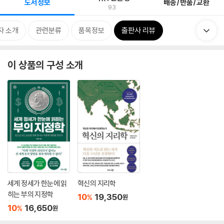
도서정보
배송/반품/교환
93
자 소개
관련분류
품목정보
출판사 리뷰
이 상품의 구성 소개
세계 정세가 한눈에 읽
혁신의 지리학
히는 부의 지정학
10
19,350
%
원
10
16,650
%
원