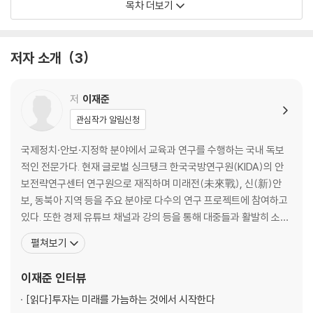
목차 더보기
문의 답을 찾아 3대륙 8개국으로 떠났다. 제프리 힌턴, 리 카이푸, 존 헤네
기회를 읽는 투자자는 무엇이 다른가
시 같은 시대적 거물부터 현장의 투자자들까지 200여 명을 직접 만나 인
터뷰한 끝에 그가 도달한 결론은 명확했다. 실리콘밸리는 건재하다. 그러
제2장 세계 제일 패권국이 사라진다는 두려움_ 미국 대선 리스크
저자 소개
3
나 동시에, 다음 유니콘들이 이미 세계 각지에서 싹을 틔우고 있다!
해리스의 개입주의 대 트럼프의 고립주의
저자는 혁신이 결코 천재 한 명의 산물이 아니라 특정한 제도와 문화, 자본
트럼프, 공짜 희생은 없다
저
이재준
이 만나는 지점에서 탄생한다는 사실을 밝힌다. 엔비디아, 텐센트, 삼성, A
선택적 개입과 미중 전략 경쟁
관심작가 알림신청
RM 등 뉴스에서 파편으로 접하던 성공 서사들이 어떤 토양 위에서 가능했
바이든, 미국의 존재감을 드러내다
는지, 저자는 하나의 거대한 맥락으로 명쾌하게 꿰어낸다. 향후 10년, 부와
아시아에서 중국을 억지하기 위한 미국의 대응
국제정치·안보·지정학 분야에서 교육과 연구를 수행하는 국내 독보
기술의 패권이 어디로 향할지 가늠하고 싶은 비즈니스 리더와 투자자에게
패권안정론과 쇠퇴하는 패권국
적인 전문가다. 현재 글로벌 싱크탱크 한국국방연구원(KIDA)의 안
이 책은 가장 정교한 혁신의 지도가 되어줄 것이다.
러스트 벨트를 싹쓸이한 트럼프의 귀환
보전략연구센터 연구원으로 재직하며 미래전(未來戰), 신(新)안
트럼프 2.0 시대, 인플레이션이 온다
보, 동북아 지역 등을 주요 분야로 다수의 연구 프로젝트에 참여하고
더 강력해질 미국 우선주의, 위기와 기회는?
있다. 또한 경제 유튜브 채널과 강의 등을 통해 대중들과 활발히 소통
하며, 지정학적 리스크가 세계 경제와 투자에 미치는 영향을 알기 쉽
펼쳐보기
제3장 국가 주도 혁신은 성공할 수 있을까_ 중국 공산당 리스크
게 풀어주는 지식 커뮤니케이터로도 활동 중이다. 서울대학교 정치외
교학부를 졸업하고 동 대학원에서 정치학 전공으로 석사, 박사를 마
이재준
인터뷰
시장경제, 중국의 성장 동력이 되다
쳤다. <조선일보> 국제부 기자로서 굵직한 글로벌 정치·경제
공산당의 통제는 기업을 살릴까, 죽일까?
[읽다]
투자는 미래를 가늠하는 것에서 시작한다