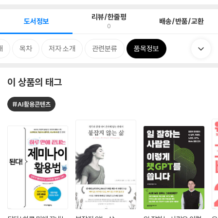
리뷰/한줄평
도서정보
배송/반품/교환
0
개
목차
저자 소개
관련분류
품목정보
이 상품의 태그
#AI활용콘텐츠