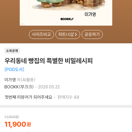
사이즈비교
파트너샵
공유하기
소득공제
우리동네 빵집의 특별한 비밀레시피
POD도서
이가영
저(AI활용)
BOOKK(부크크)
2026.05.22.
첫번째 리뷰어가 되어주세요
판매지수
48
11,900
원
11,900