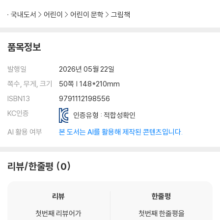
국내도서
어린이
어린이 문학
그림책
품목정보
발행일
2026년 05월 22일
쪽수, 무게, 크기
50쪽 | 148*210mm
ISBN13
9791112198556
KC인증
인증유형 : 적합성확인
AI 활용 여부
본 도서는 AI를 활용해 제작된 콘텐츠입니다.
리뷰/한줄평
0
리뷰
한줄평
첫번째 리뷰어가
첫번째 한줄평을