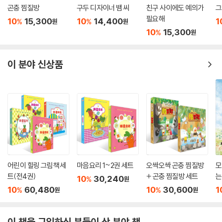
곤충 찜질방
구두 디자이너 뱀 씨
친구 사이에도 예의가
그
필요해
10
15,300
10
14,400
1
%
%
원
원
10
15,300
%
원
이 분야 신상품
어린이 힐링 그림책 세
마음요리 1~2권 세트
오싹오싹 곤충 찜질방
모
트(전4권)
+ 곤충 찜질방 세트
는
10
30,240
%
원
10
60,480
10
30,600
1
%
%
원
원
이 책을 구입하신 분들이 산 분야 책