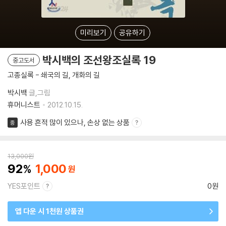
미리보기
공유하기
박시백의 조선왕조실록 19
중고도서
고종실록 - 쇄국의 길, 개화의 길
박시백
글,그림
휴머니스트
2012.10.15.
사용 흔적 많이 있으나, 손상 없는 상품
중
13,000
원
92
1,000
YES포인트
0원
앱 다운 시 1천원 상품권