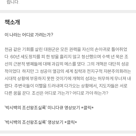
랍니다.
책소개
이 나라는 어디로 가려는가?
천금 같은 기회를 살린 대원군은 모든 권력을 자신의 손아귀로 틀어쥐었
다. 60년 세도정치를 피 한 방울 흘리지 않고 청산했으며 수백 년 묵은 조
선의 근본적 병폐들에 대해 과감히 메스를 댔다. 그의 개혁은 대단히 성공
적이었다. 하지만 그 성공이 열강의 세계 침략과 전지구적 자본주의화라는
시대적 상황에 부응하지 못한 것이기에 개혁의 성과는 허무하게 무너져 내
렸다. 주변국들이 이빨을 드러내며 다가오는 상황에서, 지도자들은 서로
다른 꿈을 꾼다. 조선은 어디로 가는가? 어디로 가야 하는가?
'박시백의 조선왕조실록' 미니다큐 영상보기
*클릭*
'박시백의 조선왕조실록' 영상보기
*클릭*