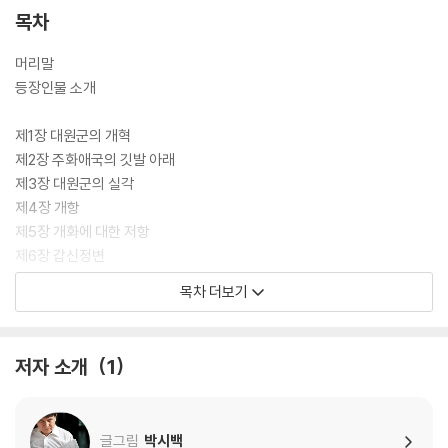
목차
머리말
등장인물 소개
제1장 대원군의 개혁
제2장 주화애국의 깃발 아래
제3장 대원군의 실각
제4장 개항
제5장 개화에 대한 저항
제6장 갑신정변
목차 더보기
《고종실록》연표
세계의 문화 유산,《조선왕조실록》
도움을 받은 책들
저자 소개
1
작가 후기
글그림
박시백