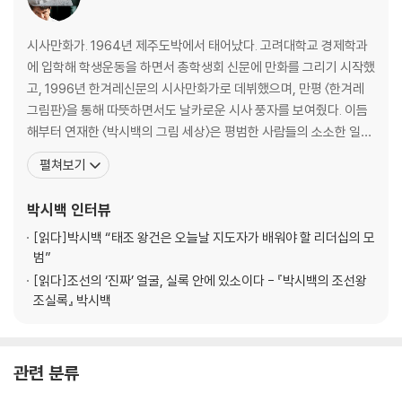
시사만화가. 1964년 제주도박에서 태어났다. 고려대학교 경제학과
에 입학해 학생운동을 하면서 총학생회 신문에 만화를 그리기 시작했
고, 1996년 한겨레신문의 시사만화가로 데뷔했으며, 만평 〈한겨레
그림판〉을 통해 따뜻하면서도 날카로운 시사 풍자를 보여줬다. 이듬
해부터 연재한 〈박시백의 그림 세상〉은 평범한 사람들의 소소한 일상
을 그려내 많은 독자의 공감과 지지를 얻었다. 그 외에도 〈말〉, 〈출판
펼쳐보기
저널〉, 〈뉴스피플〉 등의 매체에 만평을 연재한 바 있다. 박시백의 연재
만화는 네컷 만화나 한컷짜리 만평이 아닌, 시사 만화로서는 지면이
박시백
인터뷰
넓은 편인 페이지 만화이다. 한 이슈에 대한
[읽다]
박시백 “태조 왕건은 오늘날 지도자가 배워야 할 리더십의 모
범”
[읽다]
조선의 ‘진짜’ 얼굴, 실록 안에 있소이다 - 『박시백의 조선왕
조실록』 박시백
관련 분류