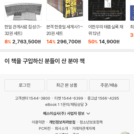
한일 관계사료 집성 (1-
본격 한중일 세계사 1~
이한우의 태종실록 재
최
32권 세트)
20권 세트
위 12년
3
8
2,763,500
14
296,700
50
14,900
%
%
%
원
원
원
이 책을 구입하신 분들이 산 분야 책
로그인
최근 본 상품
주문/배송
고객센터 1544-3800
티켓 1544-6399
중고샵 1566-4295
eBook 1:1문의/채팅상담
예스이십사(주) 사업자 정보
이용약관
개인정보처리방침
청소년보호정책
PC버전
회사소개
거래처관계자께