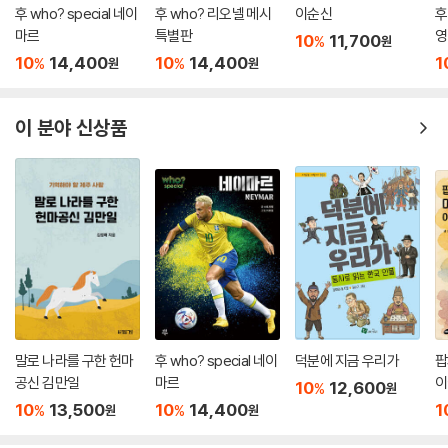
후 who? special 네이
후 who? 리오넬 메시
이순신
후
마르
특별판
영
10
11,700
%
원
10
14,400
10
14,400
1
%
%
원
원
이 분야 신상품
말로 나라를 구한 헌마
후 who? special 네이
덕분에 지금 우리가
팝
공신 김만일
마르
이
10
12,600
%
원
10
13,500
10
14,400
1
%
%
원
원