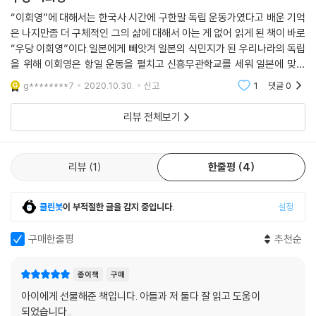
“이회영”에 대해서는 한국사 시간에 구한말 독립 운동가였다고 배운 기억
은 나지만좀 더 구체적인 그의 삶에 대해서 아는 게 없어 읽게 된 책이 바로
“우당 이회영”이다.일본에게 빼앗겨 일본의 식민지가 된 우리나라의 독립
을 위해 이회영은 항일 운동을 펼치고 신흥무관학교를 세워 일본에 맞서
싸울 젊은 인재들을 키우는데도 공헌을 했다. 명문가 자제로 태어나 편하
g********7
2020.10.30.
신고
1
댓글
0
고 윤택한
리뷰 전체보기
리뷰
1
한줄평
4
클린봇
이 부적절한 글을 감지 중입니다.
설정
구매한줄평
추천순
종이책
구매
아이에게 선물해준 책입니다. 아들과 저 둘다 잘 읽고 도움이
되었습니다..