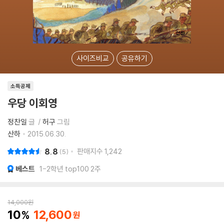
사이즈비교
공유하기
소득공제
우당 이회영
정찬일
글
허구
그림
산하
2015.06.30.
8.8
판매지수
1,242
5
베스트
1-2학년 top100 2주
14,000
원
10
12,600