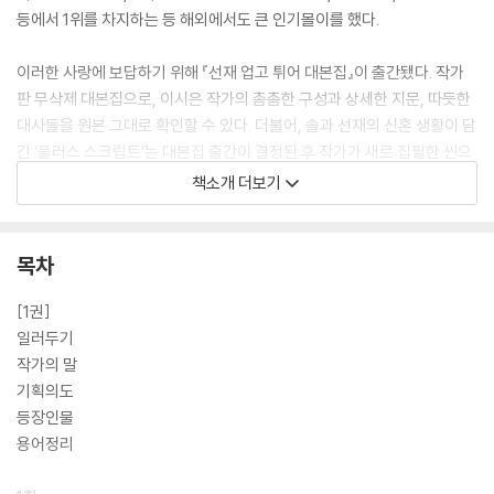
등에서 1위를 차지하는 등 해외에서도 큰 인기몰이를 했다.
이러한 사랑에 보답하기 위해 『선재 업고 튀어 대본집』이 출간됐다. 작가
판 무삭제 대본집으로, 이시은 작가의 촘촘한 구성과 상세한 지문, 따듯한
대사들을 원본 그대로 확인할 수 있다. 더불어, 솔과 선재의 신혼 생활이 담
긴 ‘플러스 스크립트’는 대본집 출간이 결정된 후 작가가 새로 집필한 씬으
로 팬들에게 큰 선물이 될 것이다. 이시은 작가와 변우석·김혜윤 배우의 작
책소개 더보기
품 인터뷰도 수록해 ‘선업튀’의 아주 작은 요소까지도 속속들이 이해할 수
있는 역대급 대본집이다.
목차
책 내지에는 이시은 작가와 변우석·김혜윤·송건희·이승협 배우의 친필 사
인과 메시지를 수록했다.
[1권]
일러두기
작가의 말
기획의도
등장인물
용어정리