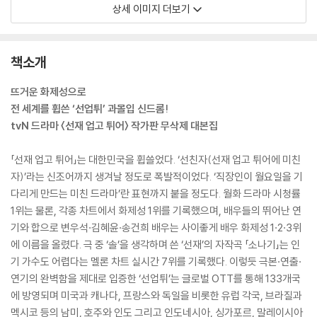
상세 이미지 더보기
책소개
뜨거운 화제성으로
전 세계를 휩쓴 ‘선업튀’ 과몰입 신드롬!
tvN 드라마 〈선재 업고 튀어〉 작가판 무삭제 대본집
「선재 업고 튀어」는 대한민국을 휩쓸었다. ‘선친자(선재 업고 튀어에 미친
자)’라는 신조어까지 생겨날 정도로 폭발적이었다. ‘직장인이 월요일을 기
다리게 만드는 미친 드라마’란 표현까지 붙을 정도다. 월화 드라마 시청률
1위는 물론, 각종 차트에서 화제성 1위를 기록했으며, 배우들의 뛰어난 연
기와 합으로 변우석·김혜윤·송건희 배우는 사이좋게 배우 화제성 1·2·3위
에 이름을 올렸다. 극 중 ‘솔’을 생각하며 쓴 ‘선재’의 자작곡 「소나기」는 인
기 가수도 어렵다는 멜론 차트 실시간 7위를 기록했다. 이렇듯 극본·연출·
연기의 완벽함을 제대로 입증한 ‘선업튀’는 글로벌 OTT를 통해 133개국
에 방영되며 미국과 캐나다, 프랑스와 독일을 비롯한 유럽 각국, 브라질과
멕시코 등의 남미, 호주와 인도 그리고 인도네시아, 싱가포르, 말레이시아