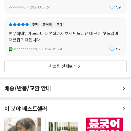
y******3
2024.05.24.
59
구판
종이책
구매
변우석배우가 드라마 대본집까지 보게 만드네요 내 생애 첫 드라마
대본집 기대됩니다
q*********q
2024.05.24.
57
한줄평 전체보기
배송/반품/교환 안내
이 분야 베스트셀러