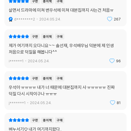
구판
종이책
구매
살면서 드라마에 미쳐 변우석에 미쳐 대본집까지 사는건 처음ㅠ
d********2
2024.05.24.
267
구판
종이책
구매
제가 여기까지 오다니요~~ 솔선재, 우석배우님 덕분에 제 인생
처음으로 덕질을 해봅니다^^
i******1
2024.05.24.
96
구판
종이책
구매
우석아 ㅠㅠㅠㅠ 내가 너 때문에 대본집까지 사 ㅠㅠㅠㅠㅠ 진짜
덕질 다시 시작이구나 ㅠㅠㅠ
j*******1
2024.05.24.
81
구판
종이책
구매
벼누서기♡ 내가 여기까지왔다..