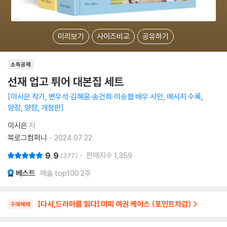
미리보기
사이즈비교
공유하기
소득공제
선재 업고 튀어 대본집 세트
이시은 작가, 변우석·김혜윤·송건희·이승협 배우 사인, 메시지 수록,
양장, 양장, 개정판
이시은
저
북로그컴퍼니
2024.07.22.
9.9
판매지수
1,359
377
베스트
예술 top100 2주
[다시,드라마를 읽다] 미피 여권 케이스 (포인트차감)
구매혜택