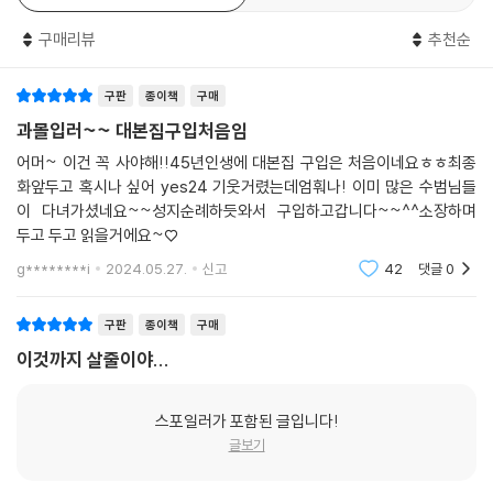
「선재 업고 튀어」는 삶의 의지를 되찾아준 자신의 최애 ‘선재’의 비극적 죽
구매리뷰
추천순
음을 막기 위해 열성팬 ‘솔’이 시간을 거슬러 2008년으로 돌아가는 ‘운명
극복 로맨스 판타지’ 드라마다. 2023년에서 시작해 2008년, 2009년을
구판
종이책
구매
오가며 끊임없이 서로가 서로를 구하는 ‘쌍방 구원 로맨스’를 주축으로, 최
애(선재)의 첫사랑이 실은 자신(솔)이었다는 서사와 과거를 바꿔도 둘의
과몰입러~~ 대본집구입처음임
인연이 다시금 이어지는 운명적 사랑 이야기로 행복한 ‘과몰입’을 낳았다.
어머~ 이건 꼭 사야해!!45년인생에 대본집 구입은 처음이네요ㅎㅎ최종
또한 이시은 작가의 촘촘한 구성과 함께 맛있게 버무려진 2000년대 초반
화앞두고 혹시나 싶어 yes24 기웃거렸는데엄훠나! 이미 많은 수범님들
감성으로 큰 호평을 받았다. 싸이월드, 캔모아, 폴더폰, 귀여니 소설, 200
이 다녀가셨네요~~성지순례하듯와서 구입하고갑니다~~^^소장하며
0년대 음악 등의 디테일이 스토리 적재적소에 녹아든 데다, 매 순간 ‘고구
두고 두고 읽을거에요~♡
마’ 없는 시원한 전개로 시청자들에게 큰 활력소가 되어주었다. 타임슬립,
g********i
2024.05.27.
신고
42
댓글
0
팬과 스타의 사랑, 두 사람의 운명적 서사 등 현실에서는 감히 상상할 수 없
는 판타지 요소가 가득한 드라마지만, 이시은 작가의 뛰어난 구성력과 디
구판
종이책
구매
테일이 극에 현실감을 불어넣어주고 ‘과몰입’을 이끌어내며 웰메이드 드라
이것까지 살줄이야...
마로 자리매김했다.
“그냥 다 고맙죠. 이 세상에 존재해줘서.”
스포일러가 포함된 글입니다!
미공개 씬은 물론, 대본집 출간 결정 후 새로 집필한 플러스 스크립트,
글보기
솔의 영화 ‘기억을 걷는 시간’ 시나리오 수록!