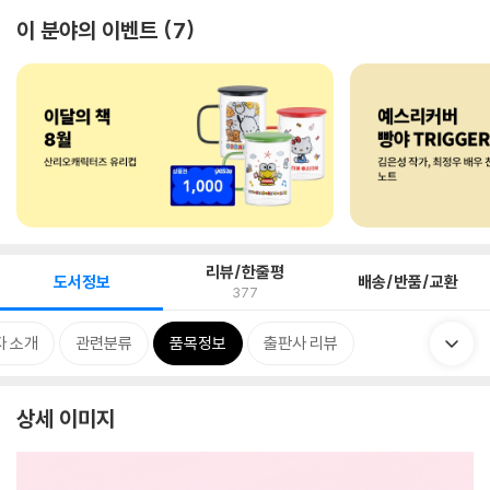
이 분야의 이벤트
7
리뷰/한줄평
도서정보
배송/반품/교환
377
자 소개
관련분류
품목정보
출판사 리뷰
상세 이미지