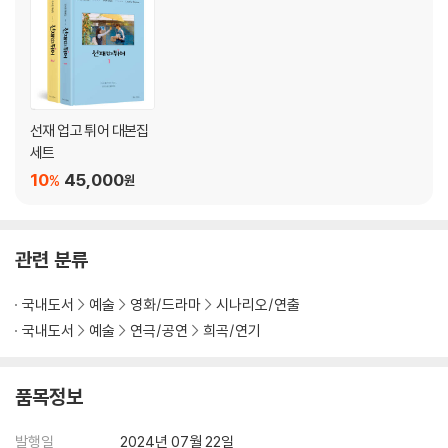
15화
16화
스페셜 페이지
- 플러스 스크립트 ‘어떤 하루’
- ‘기억을 걷는 시간’ 시나리오
선재 업고 튀어 대본집
세트
- 작가 인터뷰
- 배우 인터뷰: 변우석·김혜윤
10
45,000
%
원
- Plus Script ‘One Normal Day’
- Interviews with The Writer & Actors
관련 분류
국내도서
예술
영화/드라마
시나리오/연출
국내도서
예술
연극/공연
희곡/연기
품목정보
발행일
2024년 07월 22일