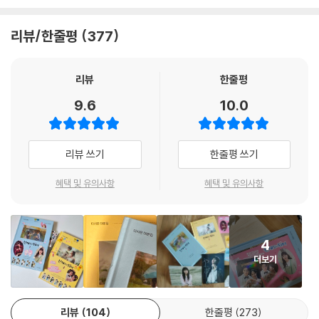
연기의 완벽함을 제대로 입증한 ‘선업튀’는 글로벌 OTT를 통해 133개국
에 방영되며 미국과 캐나다, 프랑스와 독일을 비롯한 유럽 각국, 브라질과
리뷰/한줄평
377
멕시코 등의 남미, 호주와 인도 그리고 인도네시아, 싱가포르, 말레이시아
등에서 1위를 차지하는 등 해외에서도 큰 인기몰이를 했다.
이러한 사랑에 보답하기 위해 『선재 업고 튀어 대본집』이 출간됐다. 작가
리뷰
한줄평
판 무삭제 대본집으로, 이시은 작가의 촘촘한 구성과 상세한 지문, 따듯한
9.6
10.0
대사들을 원본 그대로 확인할 수 있다. 더불어, 솔과 선재의 신혼 생활이 담
긴 ‘플러스 스크립트’는 대본집 출간이 결정된 후 작가가 새로 집필한 씬으
로 팬들에게 큰 선물이 될 것이다. 이시은 작가와 변우석·김혜윤 배우의 작
리뷰 쓰기
한줄평 쓰기
품 인터뷰도 수록해 ‘선업튀’의 아주 작은 요소까지도 속속들이 이해할 수
있는 역대급 대본집이다.
혜택 및 유의사항
혜택 및 유의사항
책 내지에는 이시은 작가와 변우석·김혜윤·송건희·이승협 배우의 친필 사
인과 메시지를 수록했다.
4
더보기
“오늘은 살아봐요, 날이 너무 좋으니까.”
‘쌍방 구원 서사’로 웃다 울다 재미 주고 감동 주는
웰메이드 로맨스 판타지 드라마
리뷰
104
한줄평
273