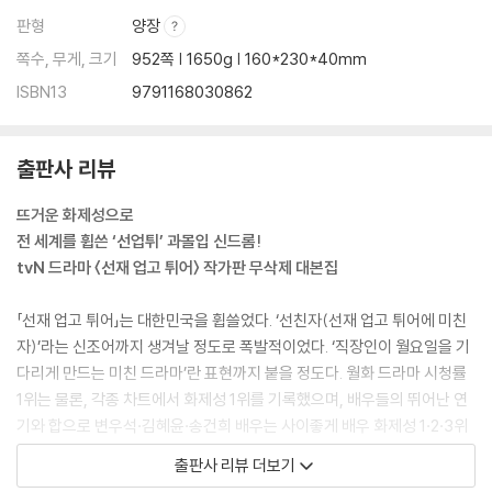
판형
양장
쪽수, 무게, 크기
952쪽 | 1650g | 160*230*40mm
ISBN13
9791168030862
출판사 리뷰
뜨거운 화제성으로
전 세계를 휩쓴 ‘선업튀’ 과몰입 신드롬!
tvN 드라마 〈선재 업고 튀어〉 작가판 무삭제 대본집
「선재 업고 튀어」는 대한민국을 휩쓸었다. ‘선친자(선재 업고 튀어에 미친
자)’라는 신조어까지 생겨날 정도로 폭발적이었다. ‘직장인이 월요일을 기
다리게 만드는 미친 드라마’란 표현까지 붙을 정도다. 월화 드라마 시청률
1위는 물론, 각종 차트에서 화제성 1위를 기록했으며, 배우들의 뛰어난 연
기와 합으로 변우석·김혜윤·송건희 배우는 사이좋게 배우 화제성 1·2·3위
에 이름을 올렸다. 극 중 ‘솔’을 생각하며 쓴 ‘선재’의 자작곡 「소나기」는 인
출판사 리뷰 더보기
기 가수도 어렵다는 멜론 차트 실시간 7위를 기록했다. 이렇듯 극본·연출·