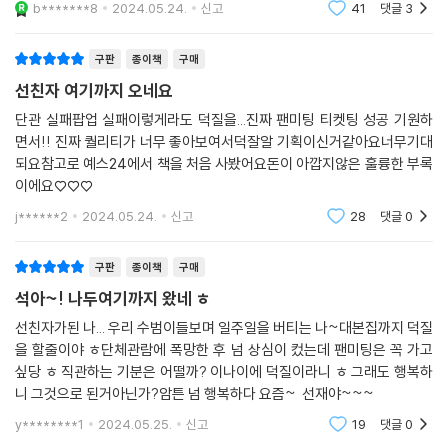
작가 PICK 코멘터리와 이시은 작가·변우석 배우·김혜윤 배우 인터뷰까
b*******8
2024.05.24.
신고
41
댓글
3
지!
존재 자체로 고마운 부록 자료 대방출
구판
종이책
구매
선친자 여기까지 오네요
그간 꽁꽁 숨겨져 있던 「선재 업고 튀어」의 귀중한 자료들이 대본집 출간으
단관 실패팝업 실패이렇게라도 덕질을...진짜 팬미팅 티켓팅 성공 기원하
로 봉인 해제된다. 유튜브 ‘tvN drama’에 드라마 미공개 씬이 공개될 때마
면서!! 진짜 퀄리티가 너무 좋아보여서덕잘알 기획이신거같아요너무기대
다 ‘미치겠네, 이렇게 많았다고?’, ‘이 재밌는 걸 뺐다고?’, ‘진짜 미방분 다
되요참고로 예스24에서 책을 처음 사봤어요돈이 아깝지않은 훌륭한 부록
주세요.’란 반응이 수두룩했던 만큼 『선재 업고 튀어 대본집』은 무삭제 대
이에요♡♡♡
본집의 매력이 철철 넘치는 작품이다. 방송 편집본, 미촬영본 등을 모두 포
j******2
2024.05.24.
신고
28
댓글
0
함한 ‘작가판 무삭제 대본집’이며, 데뷔 후 줄곧 로맨스 드라마를 써온 이시
은 작가의 감성적이면서도 디테일한 지문에서 등장인물들의 더욱 짙은 감
정선을 확인할 수 있다.
구판
종이책
구매
그뿐만이 아니다. 이시은 작가가 대본집 출간 결정 이후에 새로 집필한 10
석아~! 나두여기까지 왔네 ㅎ
p 분량의 ‘플러스 스크립트’가 대본집 2권에 수록되었다. 어떤 내용이 담겼
선친자가된 나... 우리 수범이들보며 일주일을 버티는 나~대본집까지 덕질
을지 상상해보는 것도 대본집이 기다려지는 설렘 포인트가 아닐 수 없다.
을 할줄이야 ㅎ단체관람에 폭망한 후 넘 상심이 컸는데 팬미팅은 꼭 가고
1, 2권 본문 앞에는 ‘작가 PICK 코멘터리’를 스틸 컷과 함께 수록해 드라마
싶당 ㅎ 직관하는 기분은 어떨까? 이나이에 덕질이라니 ㅎ 그래도 행복하
의 설렘을 파도를 맞듯 한 번에 느껴볼 수 있도록 구성했다. 더불어 솔이가
니 그것으로 된거아닌가?암튼 넘 행복하다 요즘~ 선재야~~~
쓰고 선재가 반한 ‘기억을 걷는 시간’ 시나리오의 인서트용 촬영 소품용 대
y********1
2024.05.25.
신고
19
댓글
0
본도 수록했다. 사랑과 관심을 함께 받은 작품인 만큼, 이시은 작가와 변우