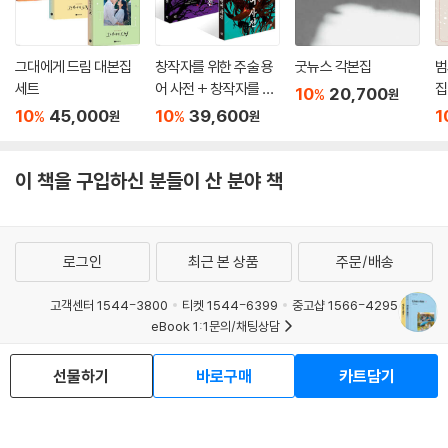
그대에게 드림 대본집
창작자를 위한 주술 용
굿뉴스 각본집
범
세트
어 사전 + 창작자를 위
집
10
20,700
%
원
한 판타지 용어 사전 세
10
45,000
10
39,600
1
%
%
원
원
트
이 책을 구입하신 분들이 산 분야 책
로그인
최근 본 상품
주문/배송
고객센터 1544-3800
티켓 1544-6399
중고샵 1566-4295
eBook 1:1문의/채팅상담
예스이십사(주) 사업자 정보
선물하기
바로구매
카트담기
이용약관
개인정보처리방침
청소년보호정책
PC버전
회사소개
거래처관계자께
도서홍보
광고