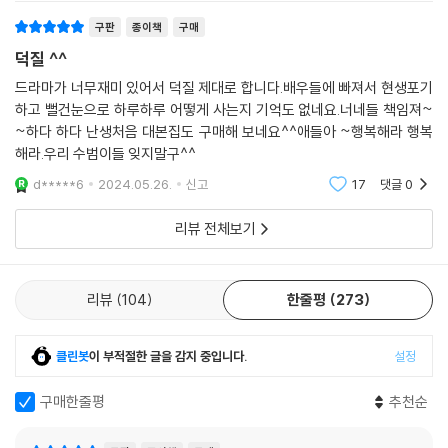
석·김혜윤 배우의 인터뷰를 수록해 그 어디에서도 상세히 들을 수 없던 비
구판
종이책
구매
하인드 스토리까지 대본집에서 모두 다 확인할 수 있다.
덕질 ^^
「선재 업고 튀어」가 글로벌 팬들에게 큰 사랑을 받은 만큼 ‘플러스 스크립
트’와 ‘작가·배우(변우석·김혜윤) 인터뷰’에 한해 영어 번역본을 수록했다.
드라마가 너무재미 있어서 덕질 제대로 합니다.배우들에 빠져서 현생포기
하고 뻘건눈으로 하루하루 어떻게 사는지 기억도 없네요.너네들 책임져~
~하다 하다 난생처음 대본집도 구매해 보네요^^애들아 ~행복해라 행복
해라.우리 수범이들 잊지말구^^
d*****6
2024.05.26.
신고
17
댓글
0
리뷰 전체보기
리뷰
104
한줄평
273
클린봇
이 부적절한 글을 감지 중입니다.
설정
구매한줄평
추천순