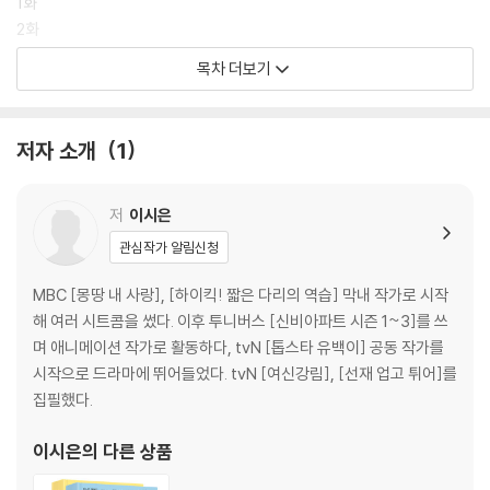
1화
2화
3화
목차 더보기
4화
5화
6화
저자 소개
1
7화
8화
저
이시은
[2권]
관심작가 알림신청
일러두기
용어정리
MBC [몽땅 내 사랑], [하이킥! 짧은 다리의 역습] 막내 작가로 시작
해 여러 시트콤을 썼다. 이후 투니버스 [신비아파트 시즌 1~3]를 쓰
9화
며 애니메이션 작가로 활동하다, tvN [톱스타 유백이] 공동 작가를
10화
시작으로 드라마에 뛰어들었다. tvN [여신강림], [선재 업고 튀어]를
11화
집필했다.
12화
13화
이시은
의 다른 상품
14화