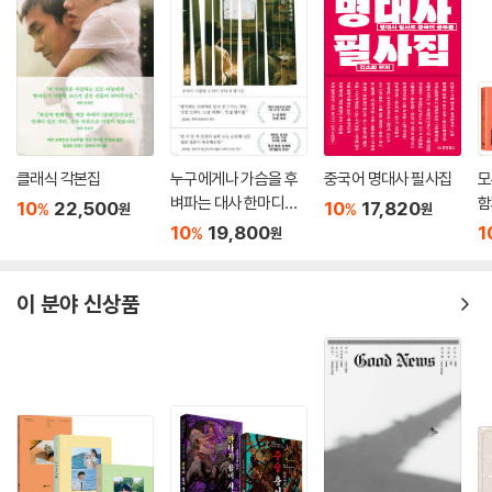
클래식 각본집
누구에게나 가슴을 후
중국어 명대사 필사집
모
벼파는 대사 한마디가
함
10
22,500
10
17,820
%
%
원
원
있다
집
10
19,800
1
%
원
이 분야 신상품